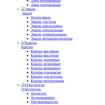
Лаки интерьерные
Лаки специальные
Эмали
Нитроэмали
Эмали для пола
Эмали аэрозольные
Эмали специальные
Эмали универсальные
Эмали антикоррозионные
Краски
Краски масляные
Краски фасадные
Краски дорожные
Краски резиновые
Краски моющиеся
Колеры для краски
Краски для потолка
Краски интерьерные
Очистители
Антисоль
Антиржавчина
Обезжириватели