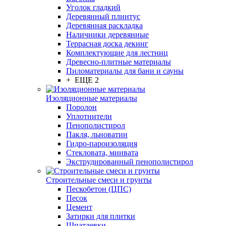
Уголок гладкий
Деревянный плинтус
Деревянная раскладка
Наличники деревянные
Террасная доска декинг
Комплектующие для лестниц
Древесно-плитные материалы
Пиломатериалы для бани и сауны
+ ЕЩЕ 2
Изоляционные материалы
Поролон
Уплотнители
Пенополистирол
Пакля, льноватин
Гидро-пароизоляция
Стекловата, минвата
Экструдированный пенополистирол
Строительные смеси и грунты
Пескобетон (ЦПС)
Песок
Цемент
Затирки для плитки
Шпатлевки