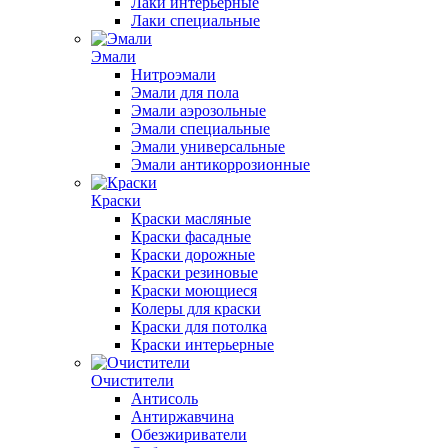
Лаки интерьерные
Лаки специальные
Эмали
Нитроэмали
Эмали для пола
Эмали аэрозольные
Эмали специальные
Эмали универсальные
Эмали антикоррозионные
Краски
Краски масляные
Краски фасадные
Краски дорожные
Краски резиновые
Краски моющиеся
Колеры для краски
Краски для потолка
Краски интерьерные
Очистители
Антисоль
Антиржавчина
Обезжириватели