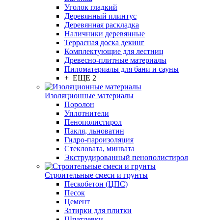
Уголок гладкий
Деревянный плинтус
Деревянная раскладка
Наличники деревянные
Террасная доска декинг
Комплектующие для лестниц
Древесно-плитные материалы
Пиломатериалы для бани и сауны
+ ЕЩЕ 2
Изоляционные материалы
Поролон
Уплотнители
Пенополистирол
Пакля, льноватин
Гидро-пароизоляция
Стекловата, минвата
Экструдированный пенополистирол
Строительные смеси и грунты
Пескобетон (ЦПС)
Песок
Цемент
Затирки для плитки
Шпатлевки