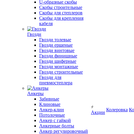
U-образные скобы
Скобы строительные
Скобы для степлеров
Скобы для крепления
кабеля
Гвозди
Гвозди толевые
Гвозди ершеные
Гвозди винтовые
Гвозди финишные
Гвозди шиферные
Гвозди монтажные
Гвозди строительные
Гвозди для
пневмостеплера
Анкеры
Забивные
Клиновые
Анкер-клин
Колеровка
Ко
Акции
Потолочные
Анкер с гайкой
Анкерные болты
Анкер регулировочный