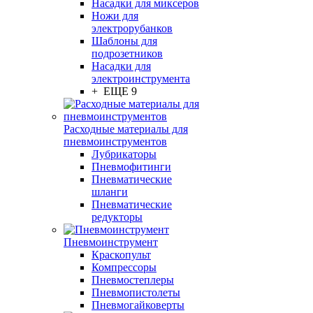
Насадки для миксеров
Ножи для
электрорубанков
Шаблоны для
подрозетников
Насадки для
электроинструмента
+ ЕЩЕ 9
Расходные материалы для
пневмоинструментов
Лубрикаторы
Пневмофитинги
Пневматические
шланги
Пневматические
редукторы
Пневмоинструмент
Краскопульт
Компрессоры
Пневмостеплеры
Пневмопистолеты
Пневмогайковерты