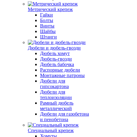
Метрический крепеж
Гайки
Болты
Винты
Шайбы
Штанги
Дюбели и дюбель-гвозди
Дюбель хомут
Дюбель-гвозди
Дюбель бабочка
Распорные дюбели
Монтажные патроны
Дюбели для
гипсокартона
Дюбели для
теплоизоляции
Рамный дюбель
металлический
Дюбели для газобетона
и пенобетона
Специальный крепеж
Хомуты