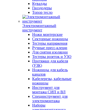
Кувалды
Гвоздодеры
Топор тесло
Электромонтажный
инструмент
Ножи монтерские
Секторные ножницы
Тестеры напряжения
Ручные пресс-клещи
Для снятия изоляции
Тестеры розеток и УЗО
Протяжки для кабеля
(УЗК)
Ножницы для кабель
каналов
Кабелерезы, кабельные
ножницы
Инструмент для
монтажа СИП и ВЛ
Специнструмент для
электромонтажа
Наборы
электромонтажного