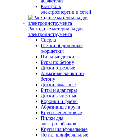
держатели
Контроль
электроэнергии и сетей
Расходные материалы для
электроинструмента
Сверла
Щетки обдирочные
(корщетки)
Пильные диски
Буры по бетону
Диски отрезные
Алмазные чашки по
бетону
Диски алмазные
Биты и адаптеры
Диски зачистные
Коронки и фрезы
Абразивные круги
Круги лепестковые
Пилки для
электролобзиков
Круги шлифовальные
Ленты шлифовальные