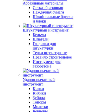
Абразивные материалы
Сетка абразивная
Наждачная бумага
Шлифовальные бруски
и блоки
Штукатурный инструмент
Кельмы
Шпатели
Гладилки для
штукатурки
Терки штукатурные
Правило строительное
Инструмент для
газобетона
Ударно-рычажный
инструмент
Кирки
Киянки
Зубила
Топоры
Молотки
Кернеры