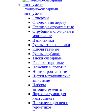
Столярно-слесарный
инструмент
Отвертки
Стамески по дереву
Степлеры строительные
Струбцины столярные и
монтажные
Напильники
Ручные заклепочники
Ключи гаечные
Ручные рубанки
Тиски слесарные
Головки торцевые
Ножовки и полотна
Ножи строительные
Щетки металлические
зачистные
Наборы
автоинструмента
Ящики и сумки для
инструмента
Пистолеты для пен и
герметиков