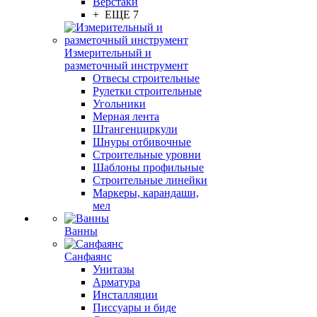
Верстаки
+ ЕЩЕ 7
Измерительный и
разметочный инструмент
Отвесы строительные
Рулетки строительные
Угольники
Мерная лента
Штангенциркули
Шнуры отбивочные
Строительные уровни
Шаблоны профильные
Строительные линейки
Маркеры, карандаши,
мел
Ванны
Санфаянс
Унитазы
Арматура
Инсталляции
Писсуары и биде