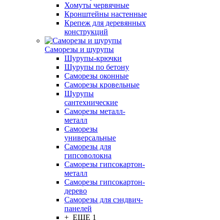
Хомуты червячные
Кронштейны настенные
Крепеж для деревянных
конструкций
Саморезы и шурупы
Шурупы-крючки
Шурупы по бетону
Саморезы оконные
Саморезы кровельные
Шурупы
сантехнические
Саморезы металл-
металл
Саморезы
универсальные
Саморезы для
гипсоволокна
Саморезы гипсокартон-
металл
Саморезы гипсокартон-
дерево
Саморезы для сэндвич-
панелей
+ ЕЩЕ 1