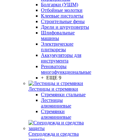
Болгарки (УШМ)
Отбойные молотки
Клеевые пистолеты
Строительные фены
Дрели и шуруповерты
Шлифовальные
машины
Электрические
плиткорезы
Аккумуляторы для
инструмента
Реноваторы
многофункциональные
+ ЕЩЕ 9
Лестницы и стремянки
Стремянки стальные
Лестницы
алюминиевые
Стремянки
алюминиевые
Спецодежда и средства
защиты