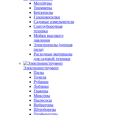
Мотобуры
Триммеры
Бензопилы
Газонокосилки
Садовые измельчители
Снегоуборочная
техника
Мойки высокого
давления
Электропилы (цепная
пила)
Расходные материалы
для садовой техники
Электроинструмент
Пилы
Точила
Рубанки
Лобзики
Граверы
Миксеры
Пылесосы
Вибраторы
Штроборезы
Перфораторы