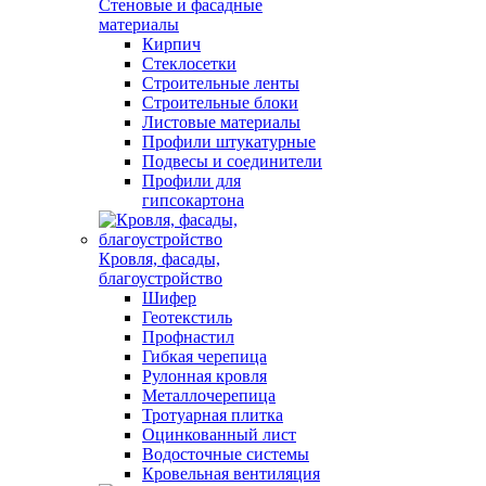
Стеновые и фасадные
материалы
Кирпич
Стеклосетки
Строительные ленты
Строительные блоки
Листовые материалы
Профили штукатурные
Подвесы и соединители
Профили для
гипсокартона
Кровля, фасады,
благоустройство
Шифер
Геотекстиль
Профнастил
Гибкая черепица
Рулонная кровля
Металлочерепица
Тротуарная плитка
Оцинкованный лист
Водосточные системы
Кровельная вентиляция