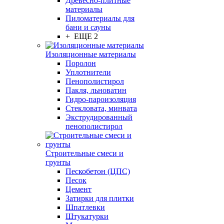
Древесно-плитные
материалы
Пиломатериалы для
бани и сауны
+ ЕЩЕ 2
Изоляционные материалы
Поролон
Уплотнители
Пенополистирол
Пакля, льноватин
Гидро-пароизоляция
Стекловата, минвата
Экструдированный
пенополистирол
Строительные смеси и
грунты
Пескобетон (ЦПС)
Песок
Цемент
Затирки для плитки
Шпатлевки
Штукатурки