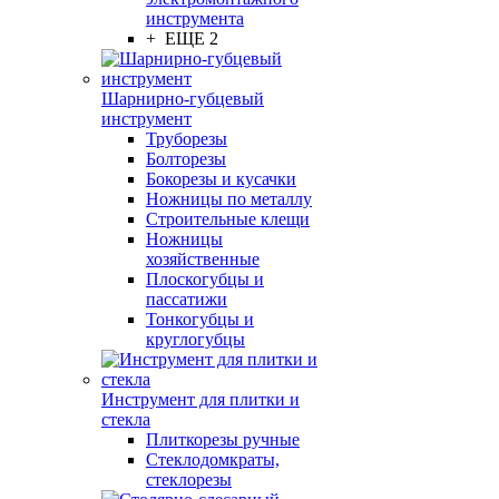
инструмента
+ ЕЩЕ 2
Шарнирно-губцевый
инструмент
Труборезы
Болторезы
Бокорезы и кусачки
Ножницы по металлу
Строительные клещи
Ножницы
хозяйственные
Плоскогубцы и
пассатижи
Тонкогубцы и
круглогубцы
Инструмент для плитки и
стекла
Плиткорезы ручные
Стеклодомкраты,
стеклорезы