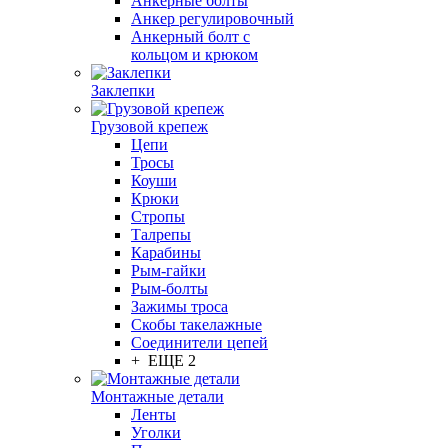
Анкерные болты
Анкер регулировочный
Анкерный болт с
кольцом и крюком
Заклепки
Грузовой крепеж
Цепи
Тросы
Коуши
Крюки
Стропы
Талрепы
Карабины
Рым-гайки
Рым-болты
Зажимы троса
Скобы такелажные
Соединители цепей
+ ЕЩЕ 2
Монтажные детали
Ленты
Уголки