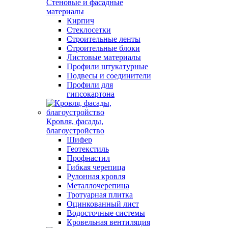
Стеновые и фасадные
материалы
Кирпич
Стеклосетки
Строительные ленты
Строительные блоки
Листовые материалы
Профили штукатурные
Подвесы и соединители
Профили для
гипсокартона
Кровля, фасады,
благоустройство
Шифер
Геотекстиль
Профнастил
Гибкая черепица
Рулонная кровля
Металлочерепица
Тротуарная плитка
Оцинкованный лист
Водосточные системы
Кровельная вентиляция