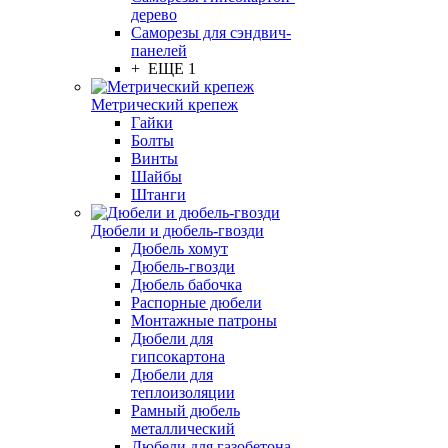
дерево
Саморезы для сэндвич-
панелей
+ ЕЩЕ 1
Метрический крепеж
Гайки
Болты
Винты
Шайбы
Штанги
Дюбели и дюбель-гвозди
Дюбель хомут
Дюбель-гвозди
Дюбель бабочка
Распорные дюбели
Монтажные патроны
Дюбели для
гипсокартона
Дюбели для
теплоизоляции
Рамный дюбель
металлический
Дюбели для газобетона