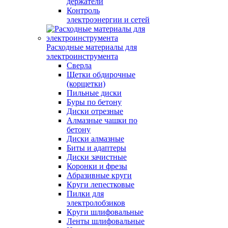
держатели
Контроль
электроэнергии и сетей
Расходные материалы для
электроинструмента
Сверла
Щетки обдирочные
(корщетки)
Пильные диски
Буры по бетону
Диски отрезные
Алмазные чашки по
бетону
Диски алмазные
Биты и адаптеры
Диски зачистные
Коронки и фрезы
Абразивные круги
Круги лепестковые
Пилки для
электролобзиков
Круги шлифовальные
Ленты шлифовальные