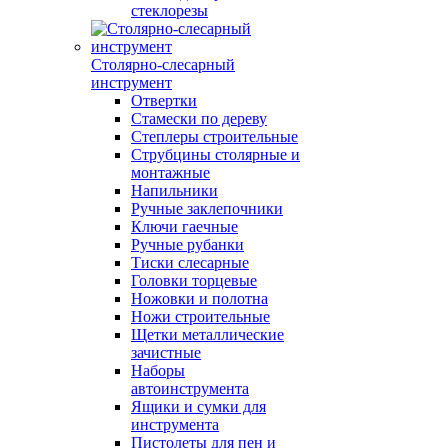
стеклорезы
Столярно-слесарный
инструмент
Отвертки
Стамески по дереву
Степлеры строительные
Струбцины столярные и
монтажные
Напильники
Ручные заклепочники
Ключи гаечные
Ручные рубанки
Тиски слесарные
Головки торцевые
Ножовки и полотна
Ножи строительные
Щетки металлические
зачистные
Наборы
автоинструмента
Ящики и сумки для
инструмента
Пистолеты для пен и