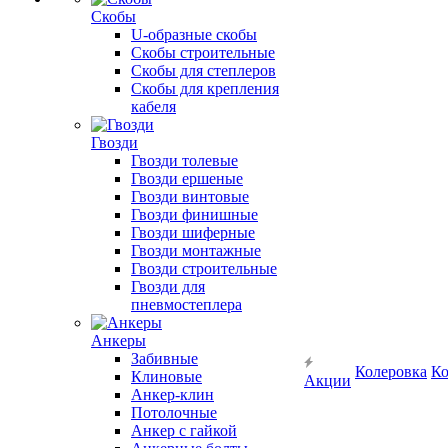
Скобы
U-образные скобы
Скобы строительные
Скобы для степлеров
Скобы для крепления
кабеля
Гвозди
Гвозди толевые
Гвозди ершеные
Гвозди винтовые
Гвозди финишные
Гвозди шиферные
Гвозди монтажные
Гвозди строительные
Гвозди для
пневмостеплера
Анкеры
Забивные
Колеровка
Ко
Клиновые
Акции
Анкер-клин
Потолочные
Анкер с гайкой