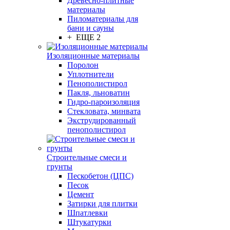
Древесно-плитные
материалы
Пиломатериалы для
бани и сауны
+ ЕЩЕ 2
Изоляционные материалы
Поролон
Уплотнители
Пенополистирол
Пакля, льноватин
Гидро-пароизоляция
Стекловата, минвата
Экструдированный
пенополистирол
Строительные смеси и
грунты
Пескобетон (ЦПС)
Песок
Цемент
Затирки для плитки
Шпатлевки
Штукатурки