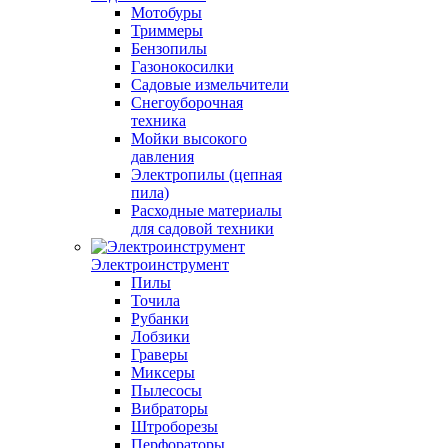
Мотобуры
Триммеры
Бензопилы
Газонокосилки
Садовые измельчители
Снегоуборочная
техника
Мойки высокого
давления
Электропилы (цепная
пила)
Расходные материалы
для садовой техники
Электроинструмент
Пилы
Точила
Рубанки
Лобзики
Граверы
Миксеры
Пылесосы
Вибраторы
Штроборезы
Перфораторы