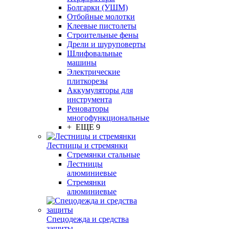
Болгарки (УШМ)
Отбойные молотки
Клеевые пистолеты
Строительные фены
Дрели и шуруповерты
Шлифовальные
машины
Электрические
плиткорезы
Аккумуляторы для
инструмента
Реноваторы
многофункциональные
+ ЕЩЕ 9
Лестницы и стремянки
Стремянки стальные
Лестницы
алюминиевые
Стремянки
алюминиевые
Спецодежда и средства
защиты