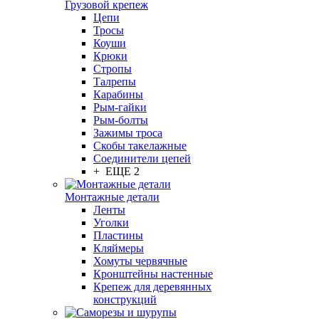
Грузовой крепеж
Цепи
Тросы
Коуши
Крюки
Стропы
Талрепы
Карабины
Рым-гайки
Рым-болты
Зажимы троса
Скобы такелажные
Соединители цепей
+ ЕЩЕ 2
Монтажные детали
Ленты
Уголки
Пластины
Кляймеры
Хомуты червячные
Кронштейны настенные
Крепеж для деревянных
конструкций