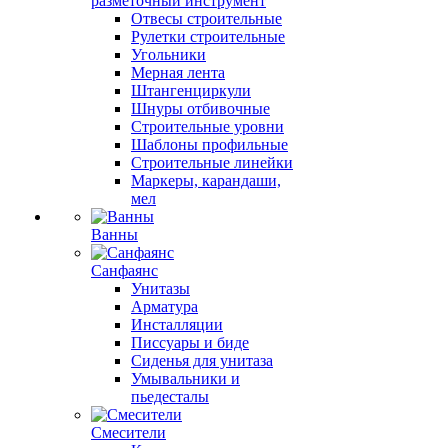
разметочный инструмент
Отвесы строительные
Рулетки строительные
Угольники
Мерная лента
Штангенциркули
Шнуры отбивочные
Строительные уровни
Шаблоны профильные
Строительные линейки
Маркеры, карандаши,
мел
Ванны
Санфаянс
Унитазы
Арматура
Инсталляции
Писсуары и биде
Сиденья для унитаза
Умывальники и
пьедесталы
Смесители