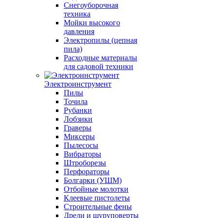
Снегоуборочная
техника
Мойки высокого
давления
Электропилы (цепная
пила)
Расходные материалы
для садовой техники
Электроинструмент
Пилы
Точила
Рубанки
Лобзики
Граверы
Миксеры
Пылесосы
Вибраторы
Штроборезы
Перфораторы
Болгарки (УШМ)
Отбойные молотки
Клеевые пистолеты
Строительные фены
Дрели и шуруповерты