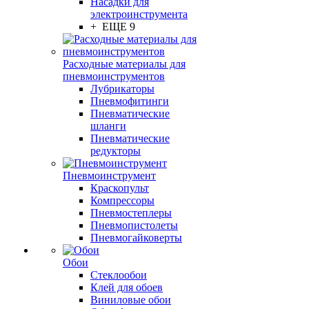
Насадки для
электроинструмента
+ ЕЩЕ 9
Расходные материалы для
пневмоинструментов
Лубрикаторы
Пневмофитинги
Пневматические
шланги
Пневматические
редукторы
Пневмоинструмент
Краскопульт
Компрессоры
Пневмостеплеры
Пневмопистолеты
Пневмогайковерты
Обои
Стеклообои
Клей для обоев
Виниловые обои