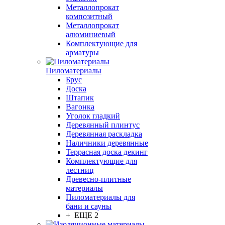
Металлопрокат
композитный
Металлопрокат
алюминиевый
Комплектующие для
арматуры
Пиломатериалы
Брус
Доска
Штапик
Вагонка
Уголок гладкий
Деревянный плинтус
Деревянная раскладка
Наличники деревянные
Террасная доска декинг
Комплектующие для
лестниц
Древесно-плитные
материалы
Пиломатериалы для
бани и сауны
+ ЕЩЕ 2