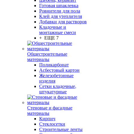
Щебень, керамзит
Готовая шпаклевка
Ровнители для пола
Клей для утеплителя
Добавки для растворов
Кладочные и
монтажные смеси
+ ЕЩЕ 7
Общестроительные
материалы
Поликарбонат
Асбестовый картон
Железобетонные
изделия
Сетки кладочные,
штукатурные
Стеновые и фасадные
материалы
Кирпич
Стеклосетки
Строительные ленты