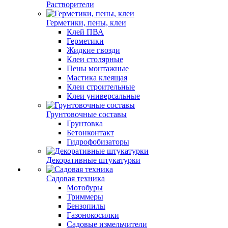
Растворители
Герметики, пены, клеи
Клей ПВА
Герметики
Жидкие гвозди
Клеи столярные
Пены монтажные
Мастика клеящая
Клеи строительные
Клеи универсальные
Грунтовочные составы
Грунтовка
Бетонконтакт
Гидрофобизаторы
Декоративные штукатурки
Садовая техника
Мотобуры
Триммеры
Бензопилы
Газонокосилки
Садовые измельчители