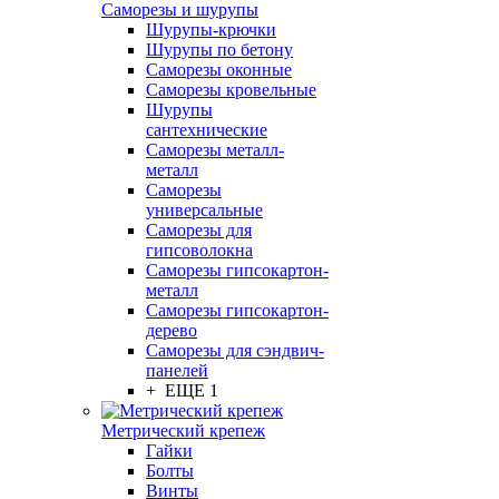
Саморезы и шурупы
Шурупы-крючки
Шурупы по бетону
Саморезы оконные
Саморезы кровельные
Шурупы
сантехнические
Саморезы металл-
металл
Саморезы
универсальные
Саморезы для
гипсоволокна
Саморезы гипсокартон-
металл
Саморезы гипсокартон-
дерево
Саморезы для сэндвич-
панелей
+ ЕЩЕ 1
Метрический крепеж
Гайки
Болты
Винты