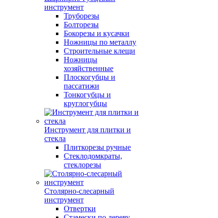
инструмент
Труборезы
Болторезы
Бокорезы и кусачки
Ножницы по металлу
Строительные клещи
Ножницы
хозяйственные
Плоскогубцы и
пассатижи
Тонкогубцы и
круглогубцы
Инструмент для плитки и
стекла
Плиткорезы ручные
Стеклодомкраты,
стеклорезы
Столярно-слесарный
инструмент
Отвертки
Стамески по дереву