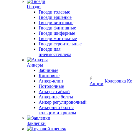
Гвозди
Гвозди толевые
Гвозди ершеные
Гвозди винтовые
Гвозди финишные
Гвозди шиферные
Гвозди монтажные
Гвозди строительные
Гвозди для
пневмостеплера
Анкеры
Забивные
Клиновые
Анкер-клин
Колеровка
Ко
Акции
Потолочные
Анкер с гайкой
Анкерные болты
Анкер регулировочный
Анкерный болт с
кольцом и крюком
Заклепки