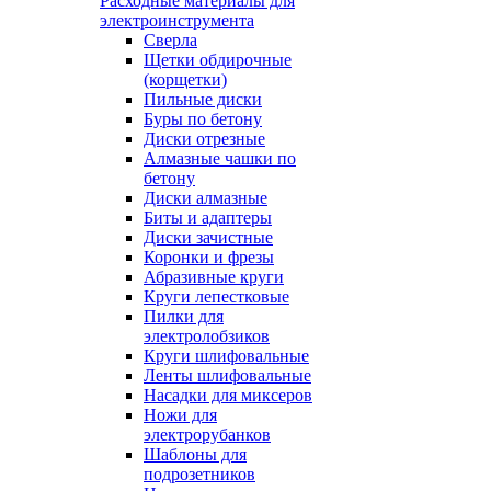
Расходные материалы для
электроинструмента
Сверла
Щетки обдирочные
(корщетки)
Пильные диски
Буры по бетону
Диски отрезные
Алмазные чашки по
бетону
Диски алмазные
Биты и адаптеры
Диски зачистные
Коронки и фрезы
Абразивные круги
Круги лепестковые
Пилки для
электролобзиков
Круги шлифовальные
Ленты шлифовальные
Насадки для миксеров
Ножи для
электрорубанков
Шаблоны для
подрозетников