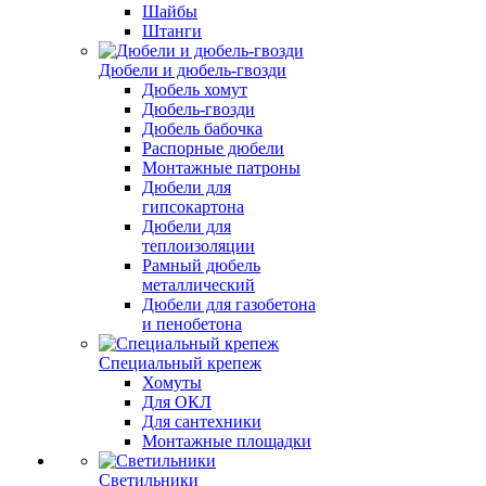
Шайбы
Штанги
Дюбели и дюбель-гвозди
Дюбель хомут
Дюбель-гвозди
Дюбель бабочка
Распорные дюбели
Монтажные патроны
Дюбели для
гипсокартона
Дюбели для
теплоизоляции
Рамный дюбель
металлический
Дюбели для газобетона
и пенобетона
Специальный крепеж
Хомуты
Для ОКЛ
Для сантехники
Монтажные площадки
Светильники