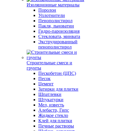
Изоляционные материалы
Поролон
Уплотнители
Пенополистирол
Пакля, льноватин
Гидро-пароизоляция
Стекловата, минвата
Экструдированный
пенополистирол
Строительные смеси и
грунты
Пескобетон (ЦПС)
Песок
Цемент
Затирки для плитки
Шпатлевки
Штукатурки
Мел, известь
Алебастр, Гипс
Жидкое стекло
Клей для плитки
Печные растворы