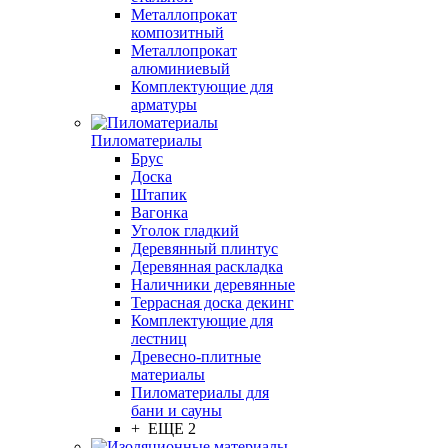
Металлопрокат
композитный
Металлопрокат
алюминиевый
Комплектующие для
арматуры
Пиломатериалы
Брус
Доска
Штапик
Вагонка
Уголок гладкий
Деревянный плинтус
Деревянная раскладка
Наличники деревянные
Террасная доска декинг
Комплектующие для
лестниц
Древесно-плитные
материалы
Пиломатериалы для
бани и сауны
+ ЕЩЕ 2