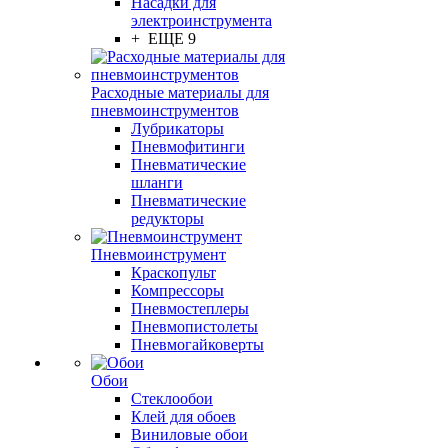
Насадки для
электроинструмента
+ ЕЩЕ 9
Расходные материалы для
пневмоинструментов
Лубрикаторы
Пневмофитинги
Пневматические
шланги
Пневматические
редукторы
Пневмоинструмент
Краскопульт
Компрессоры
Пневмостеплеры
Пневмопистолеты
Пневмогайковерты
Обои
Стеклообои
Клей для обоев
Виниловые обои