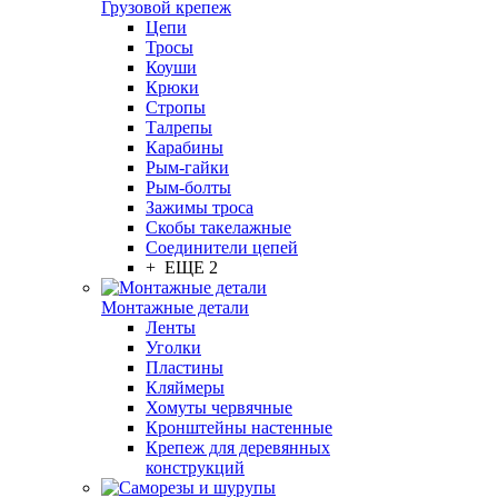
Грузовой крепеж
Цепи
Тросы
Коуши
Крюки
Стропы
Талрепы
Карабины
Рым-гайки
Рым-болты
Зажимы троса
Скобы такелажные
Соединители цепей
+ ЕЩЕ 2
Монтажные детали
Ленты
Уголки
Пластины
Кляймеры
Хомуты червячные
Кронштейны настенные
Крепеж для деревянных
конструкций