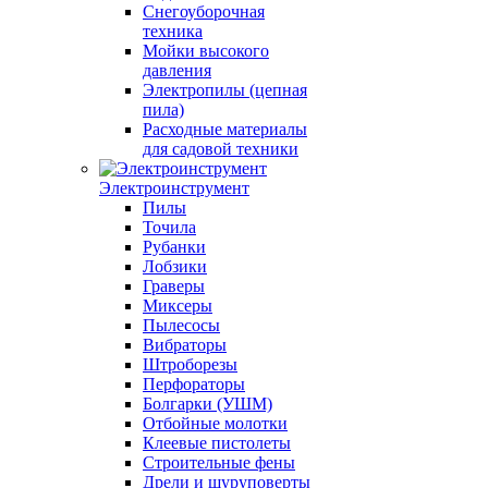
Снегоуборочная
техника
Мойки высокого
давления
Электропилы (цепная
пила)
Расходные материалы
для садовой техники
Электроинструмент
Пилы
Точила
Рубанки
Лобзики
Граверы
Миксеры
Пылесосы
Вибраторы
Штроборезы
Перфораторы
Болгарки (УШМ)
Отбойные молотки
Клеевые пистолеты
Строительные фены
Дрели и шуруповерты