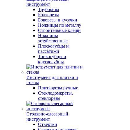
инструмент
Труборезы
Болторезы
Бокорезы и кусачки
Ножницы по металлу
Строительные клещи
Ножницы
хозяйственные
Плоскогубцы и
пассатижи
Тонкогубцы и
круглогубцы
Инструмент для плитки и
стекла
Плиткорезы ручные
Стеклодомкраты,
стеклорезы
Столярно-слесарный
инструмент
Отвертки
Стамески по дереву