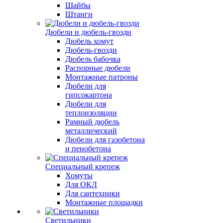
Шайбы
Штанги
Дюбели и дюбель-гвозди
Дюбель хомут
Дюбель-гвозди
Дюбель бабочка
Распорные дюбели
Монтажные патроны
Дюбели для
гипсокартона
Дюбели для
теплоизоляции
Рамный дюбель
металлический
Дюбели для газобетона
и пенобетона
Специальный крепеж
Хомуты
Для ОКЛ
Для сантехники
Монтажные площадки
Светильники