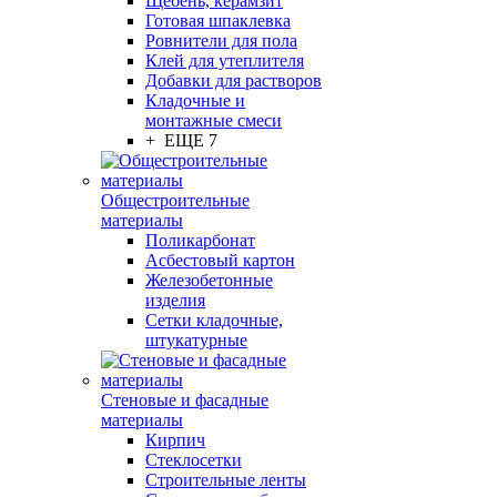
Щебень, керамзит
Готовая шпаклевка
Ровнители для пола
Клей для утеплителя
Добавки для растворов
Кладочные и
монтажные смеси
+ ЕЩЕ 7
Общестроительные
материалы
Поликарбонат
Асбестовый картон
Железобетонные
изделия
Сетки кладочные,
штукатурные
Стеновые и фасадные
материалы
Кирпич
Стеклосетки
Строительные ленты