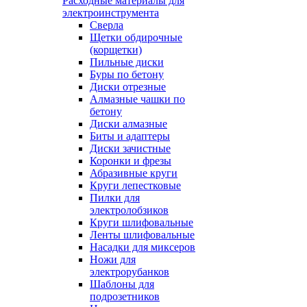
Расходные материалы для
электроинструмента
Сверла
Щетки обдирочные
(корщетки)
Пильные диски
Буры по бетону
Диски отрезные
Алмазные чашки по
бетону
Диски алмазные
Биты и адаптеры
Диски зачистные
Коронки и фрезы
Абразивные круги
Круги лепестковые
Пилки для
электролобзиков
Круги шлифовальные
Ленты шлифовальные
Насадки для миксеров
Ножи для
электрорубанков
Шаблоны для
подрозетников