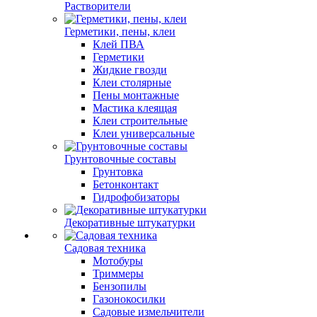
Растворители
Герметики, пены, клеи
Клей ПВА
Герметики
Жидкие гвозди
Клеи столярные
Пены монтажные
Мастика клеящая
Клеи строительные
Клеи универсальные
Грунтовочные составы
Грунтовка
Бетонконтакт
Гидрофобизаторы
Декоративные штукатурки
Садовая техника
Мотобуры
Триммеры
Бензопилы
Газонокосилки
Садовые измельчители