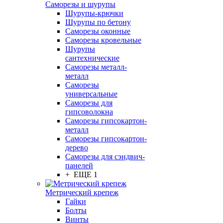
Саморезы и шурупы
Шурупы-крючки
Шурупы по бетону
Саморезы оконные
Саморезы кровельные
Шурупы
сантехнические
Саморезы металл-
металл
Саморезы
универсальные
Саморезы для
гипсоволокна
Саморезы гипсокартон-
металл
Саморезы гипсокартон-
дерево
Саморезы для сэндвич-
панелей
+ ЕЩЕ 1
Метрический крепеж
Гайки
Болты
Винты