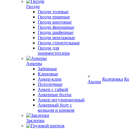
Гвозди
Гвозди толевые
Гвозди ершеные
Гвозди винтовые
Гвозди финишные
Гвозди шиферные
Гвозди монтажные
Гвозди строительные
Гвозди для
пневмостеплера
Анкеры
Забивные
Клиновые
Анкер-клин
Колеровка
Ко
Акции
Потолочные
Анкер с гайкой
Анкерные болты
Анкер регулировочный
Анкерный болт с
кольцом и крюком
Заклепки