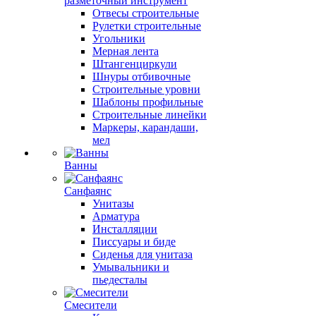
разметочный инструмент
Отвесы строительные
Рулетки строительные
Угольники
Мерная лента
Штангенциркули
Шнуры отбивочные
Строительные уровни
Шаблоны профильные
Строительные линейки
Маркеры, карандаши,
мел
Ванны
Санфаянс
Унитазы
Арматура
Инсталляции
Писсуары и биде
Сиденья для унитаза
Умывальники и
пьедесталы
Смесители