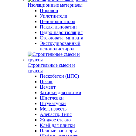
Изоляционные материалы
Поролон
Уплотнители
Пенополистирол
Пакля, льноватин
Гидро-пароизоляция
Стекловата, минвата
Экструдированный
пенополистирол
Строительные смеси и
грунты
Пескобетон (ЦПС)
Песок
Цемент
Затирки для плитки
Шпатлевки
Штукатурки
Мел, известь
Алебастр, Гипс
Жидкое стекло
Клей для плитки
Печные растворы