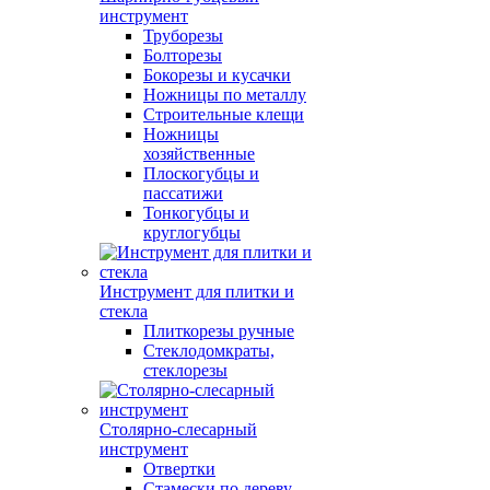
инструмент
Труборезы
Болторезы
Бокорезы и кусачки
Ножницы по металлу
Строительные клещи
Ножницы
хозяйственные
Плоскогубцы и
пассатижи
Тонкогубцы и
круглогубцы
Инструмент для плитки и
стекла
Плиткорезы ручные
Стеклодомкраты,
стеклорезы
Столярно-слесарный
инструмент
Отвертки
Стамески по дереву