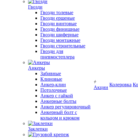
Гвозди
Гвозди толевые
Гвозди ершеные
Гвозди винтовые
Гвозди финишные
Гвозди шиферные
Гвозди монтажные
Гвозди строительные
Гвозди для
пневмостеплера
Анкеры
Забивные
Клиновые
Анкер-клин
Колеровка
Ко
Акции
Потолочные
Анкер с гайкой
Анкерные болты
Анкер регулировочный
Анкерный болт с
кольцом и крюком
Заклепки