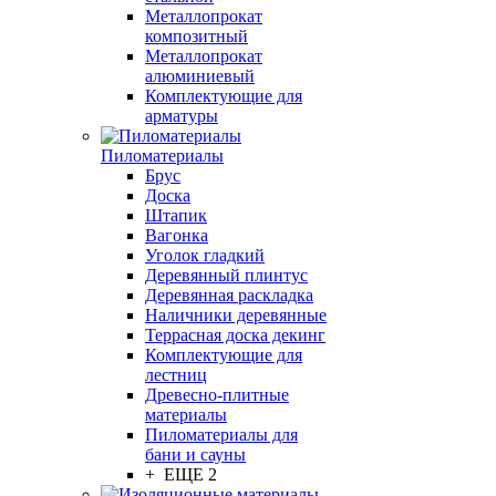
Металлопрокат
композитный
Металлопрокат
алюминиевый
Комплектующие для
арматуры
Пиломатериалы
Брус
Доска
Штапик
Вагонка
Уголок гладкий
Деревянный плинтус
Деревянная раскладка
Наличники деревянные
Террасная доска декинг
Комплектующие для
лестниц
Древесно-плитные
материалы
Пиломатериалы для
бани и сауны
+ ЕЩЕ 2