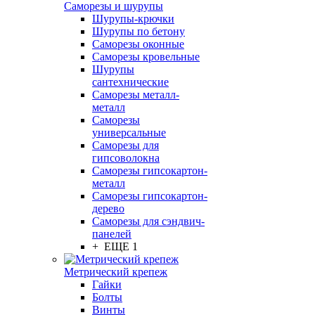
Саморезы и шурупы
Шурупы-крючки
Шурупы по бетону
Саморезы оконные
Саморезы кровельные
Шурупы
сантехнические
Саморезы металл-
металл
Саморезы
универсальные
Саморезы для
гипсоволокна
Саморезы гипсокартон-
металл
Саморезы гипсокартон-
дерево
Саморезы для сэндвич-
панелей
+ ЕЩЕ 1
Метрический крепеж
Гайки
Болты
Винты