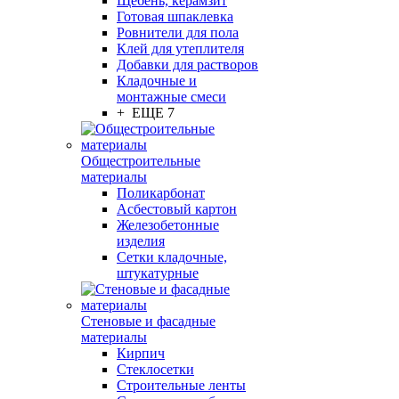
Щебень, керамзит
Готовая шпаклевка
Ровнители для пола
Клей для утеплителя
Добавки для растворов
Кладочные и
монтажные смеси
+ ЕЩЕ 7
Общестроительные
материалы
Поликарбонат
Асбестовый картон
Железобетонные
изделия
Сетки кладочные,
штукатурные
Стеновые и фасадные
материалы
Кирпич
Стеклосетки
Строительные ленты