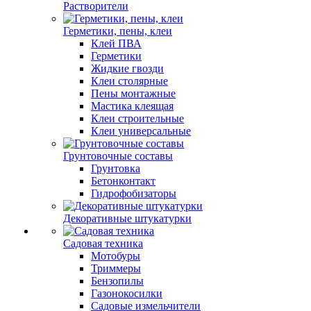
Растворители
Герметики, пены, клеи
Клей ПВА
Герметики
Жидкие гвозди
Клеи столярные
Пены монтажные
Мастика клеящая
Клеи строительные
Клеи универсальные
Грунтовочные составы
Грунтовка
Бетонконтакт
Гидрофобизаторы
Декоративные штукатурки
Садовая техника
Мотобуры
Триммеры
Бензопилы
Газонокосилки
Садовые измельчители