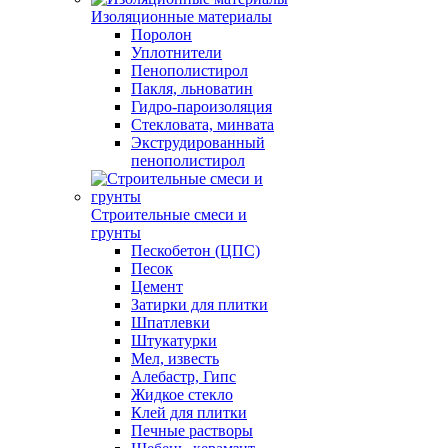
Изоляционные материалы
Поролон
Уплотнители
Пенополистирол
Пакля, льноватин
Гидро-пароизоляция
Стекловата, минвата
Экструдированный
пенополистирол
Строительные смеси и
грунты
Пескобетон (ЦПС)
Песок
Цемент
Затирки для плитки
Шпатлевки
Штукатурки
Мел, известь
Алебастр, Гипс
Жидкое стекло
Клей для плитки
Печные растворы