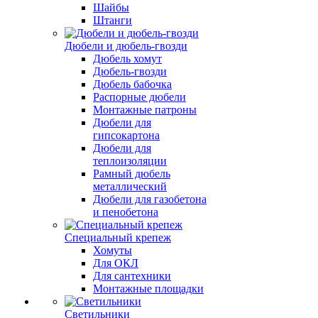
Шайбы
Штанги
Дюбели и дюбель-гвозди
Дюбель хомут
Дюбель-гвозди
Дюбель бабочка
Распорные дюбели
Монтажные патроны
Дюбели для
гипсокартона
Дюбели для
теплоизоляции
Рамный дюбель
металлический
Дюбели для газобетона
и пенобетона
Специальный крепеж
Хомуты
Для ОКЛ
Для сантехники
Монтажные площадки
Светильники