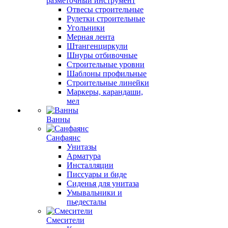
разметочный инструмент
Отвесы строительные
Рулетки строительные
Угольники
Мерная лента
Штангенциркули
Шнуры отбивочные
Строительные уровни
Шаблоны профильные
Строительные линейки
Маркеры, карандаши,
мел
Ванны
Санфаянс
Унитазы
Арматура
Инсталляции
Писсуары и биде
Сиденья для унитаза
Умывальники и
пьедесталы
Смесители