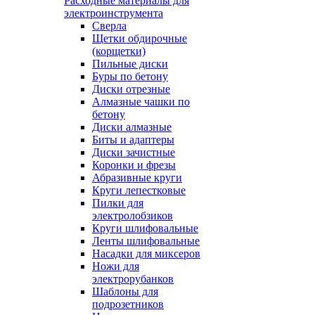
Расходные материалы для
электроинструмента
Сверла
Щетки обдирочные
(корщетки)
Пильные диски
Буры по бетону
Диски отрезные
Алмазные чашки по
бетону
Диски алмазные
Биты и адаптеры
Диски зачистные
Коронки и фрезы
Абразивные круги
Круги лепестковые
Пилки для
электролобзиков
Круги шлифовальные
Ленты шлифовальные
Насадки для миксеров
Ножи для
электрорубанков
Шаблоны для
подрозетников