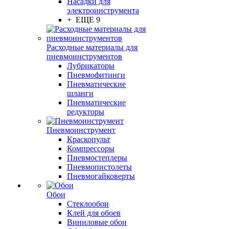
Насадки для
электроинструмента
+ ЕЩЕ 9
Расходные материалы для
пневмоинструментов
Лубрикаторы
Пневмофитинги
Пневматические
шланги
Пневматические
редукторы
Пневмоинструмент
Краскопульт
Компрессоры
Пневмостеплеры
Пневмопистолеты
Пневмогайковерты
Обои
Стеклообои
Клей для обоев
Виниловые обои