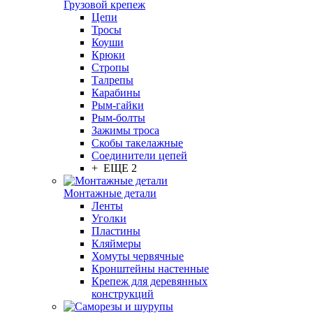
Грузовой крепеж
Цепи
Тросы
Коуши
Крюки
Стропы
Талрепы
Карабины
Рым-гайки
Рым-болты
Зажимы троса
Скобы такелажные
Соединители цепей
+ ЕЩЕ 2
Монтажные детали
Ленты
Уголки
Пластины
Кляймеры
Хомуты червячные
Кронштейны настенные
Крепеж для деревянных
конструкций