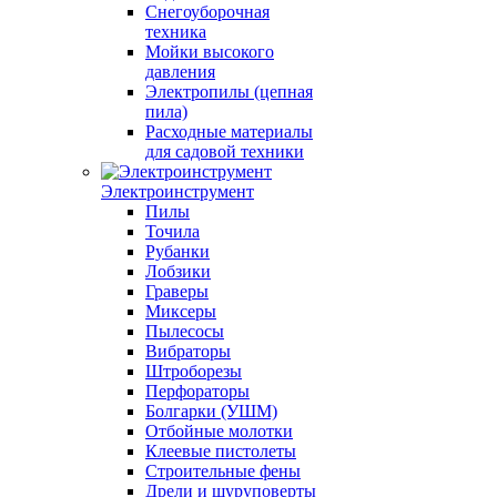
Снегоуборочная
техника
Мойки высокого
давления
Электропилы (цепная
пила)
Расходные материалы
для садовой техники
Электроинструмент
Пилы
Точила
Рубанки
Лобзики
Граверы
Миксеры
Пылесосы
Вибраторы
Штроборезы
Перфораторы
Болгарки (УШМ)
Отбойные молотки
Клеевые пистолеты
Строительные фены
Дрели и шуруповерты