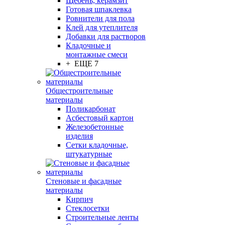
Щебень, керамзит
Готовая шпаклевка
Ровнители для пола
Клей для утеплителя
Добавки для растворов
Кладочные и
монтажные смеси
+ ЕЩЕ 7
Общестроительные
материалы
Поликарбонат
Асбестовый картон
Железобетонные
изделия
Сетки кладочные,
штукатурные
Стеновые и фасадные
материалы
Кирпич
Стеклосетки
Строительные ленты