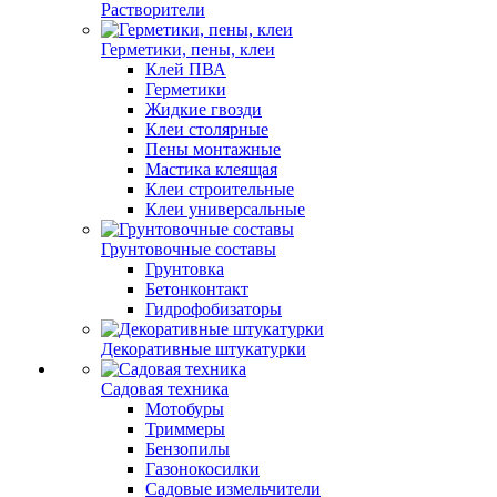
Растворители
Герметики, пены, клеи
Клей ПВА
Герметики
Жидкие гвозди
Клеи столярные
Пены монтажные
Мастика клеящая
Клеи строительные
Клеи универсальные
Грунтовочные составы
Грунтовка
Бетонконтакт
Гидрофобизаторы
Декоративные штукатурки
Садовая техника
Мотобуры
Триммеры
Бензопилы
Газонокосилки
Садовые измельчители