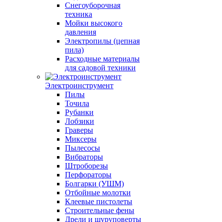
Снегоуборочная
техника
Мойки высокого
давления
Электропилы (цепная
пила)
Расходные материалы
для садовой техники
Электроинструмент
Пилы
Точила
Рубанки
Лобзики
Граверы
Миксеры
Пылесосы
Вибраторы
Штроборезы
Перфораторы
Болгарки (УШМ)
Отбойные молотки
Клеевые пистолеты
Строительные фены
Дрели и шуруповерты