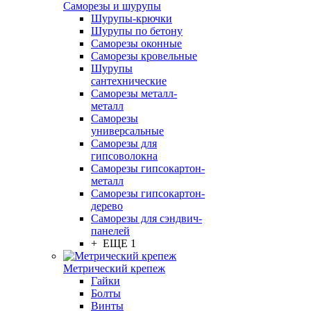
Саморезы и шурупы
Шурупы-крючки
Шурупы по бетону
Саморезы оконные
Саморезы кровельные
Шурупы
сантехнические
Саморезы металл-
металл
Саморезы
универсальные
Саморезы для
гипсоволокна
Саморезы гипсокартон-
металл
Саморезы гипсокартон-
дерево
Саморезы для сэндвич-
панелей
+ ЕЩЕ 1
Метрический крепеж
Гайки
Болты
Винты