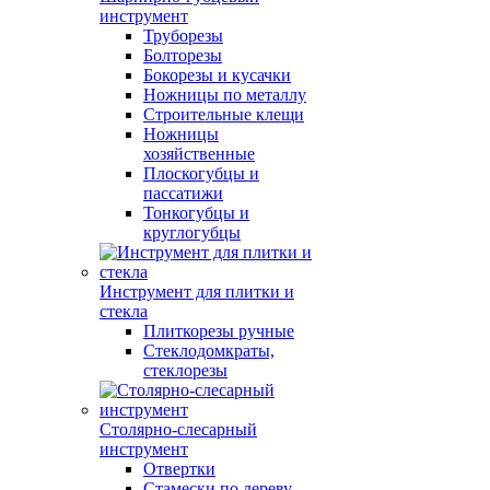
инструмент
Труборезы
Болторезы
Бокорезы и кусачки
Ножницы по металлу
Строительные клещи
Ножницы
хозяйственные
Плоскогубцы и
пассатижи
Тонкогубцы и
круглогубцы
Инструмент для плитки и
стекла
Плиткорезы ручные
Стеклодомкраты,
стеклорезы
Столярно-слесарный
инструмент
Отвертки
Стамески по дереву