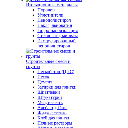
Изоляционные материалы
Поролон
Уплотнители
Пенополистирол
Пакля, льноватин
Гидро-пароизоляция
Стекловата, минвата
Экструдированный
пенополистирол
Строительные смеси и
грунты
Пескобетон (ЦПС)
Песок
Цемент
Затирки для плитки
Шпатлевки
Штукатурки
Мел, известь
Алебастр, Гипс
Жидкое стекло
Клей для плитки
Печные растворы