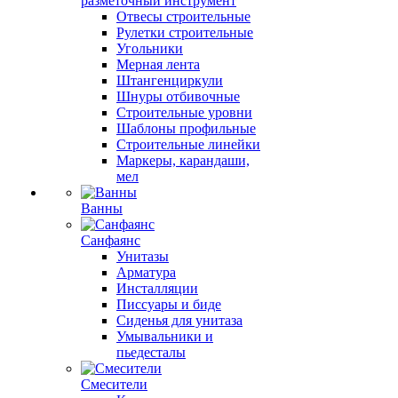
разметочный инструмент
Отвесы строительные
Рулетки строительные
Угольники
Мерная лента
Штангенциркули
Шнуры отбивочные
Строительные уровни
Шаблоны профильные
Строительные линейки
Маркеры, карандаши,
мел
Ванны
Санфаянс
Унитазы
Арматура
Инсталляции
Писсуары и биде
Сиденья для унитаза
Умывальники и
пьедесталы
Смесители