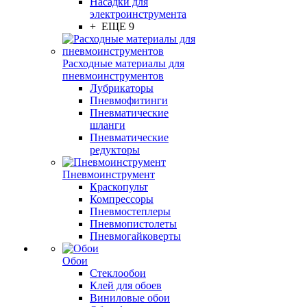
Насадки для
электроинструмента
+ ЕЩЕ 9
Расходные материалы для
пневмоинструментов
Лубрикаторы
Пневмофитинги
Пневматические
шланги
Пневматические
редукторы
Пневмоинструмент
Краскопульт
Компрессоры
Пневмостеплеры
Пневмопистолеты
Пневмогайковерты
Обои
Стеклообои
Клей для обоев
Виниловые обои