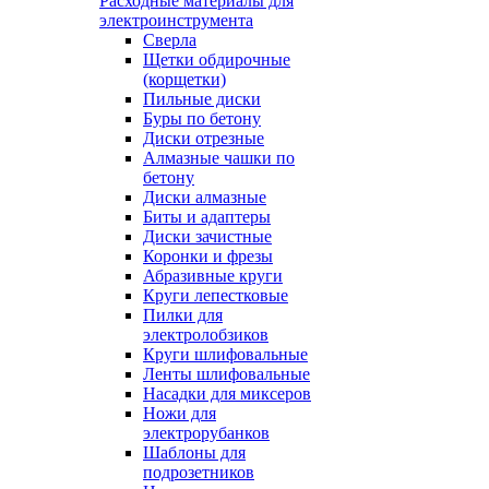
Расходные материалы для
электроинструмента
Сверла
Щетки обдирочные
(корщетки)
Пильные диски
Буры по бетону
Диски отрезные
Алмазные чашки по
бетону
Диски алмазные
Биты и адаптеры
Диски зачистные
Коронки и фрезы
Абразивные круги
Круги лепестковые
Пилки для
электролобзиков
Круги шлифовальные
Ленты шлифовальные
Насадки для миксеров
Ножи для
электрорубанков
Шаблоны для
подрозетников