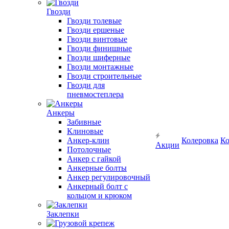
Гвозди
Гвозди толевые
Гвозди ершеные
Гвозди винтовые
Гвозди финишные
Гвозди шиферные
Гвозди монтажные
Гвозди строительные
Гвозди для
пневмостеплера
Анкеры
Забивные
Клиновые
Анкер-клин
Колеровка
Ко
Акции
Потолочные
Анкер с гайкой
Анкерные болты
Анкер регулировочный
Анкерный болт с
кольцом и крюком
Заклепки