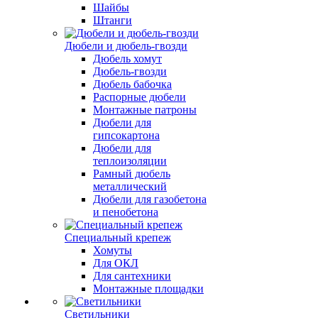
Шайбы
Штанги
Дюбели и дюбель-гвозди
Дюбель хомут
Дюбель-гвозди
Дюбель бабочка
Распорные дюбели
Монтажные патроны
Дюбели для
гипсокартона
Дюбели для
теплоизоляции
Рамный дюбель
металлический
Дюбели для газобетона
и пенобетона
Специальный крепеж
Хомуты
Для ОКЛ
Для сантехники
Монтажные площадки
Светильники