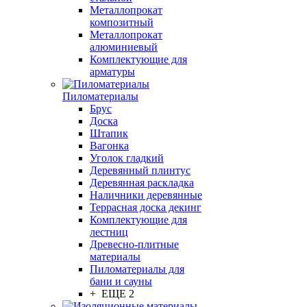
Металлопрокат
композитный
Металлопрокат
алюминиевый
Комплектующие для
арматуры
Пиломатериалы
Брус
Доска
Штапик
Вагонка
Уголок гладкий
Деревянный плинтус
Деревянная раскладка
Наличники деревянные
Террасная доска декинг
Комплектующие для
лестниц
Древесно-плитные
материалы
Пиломатериалы для
бани и сауны
+ ЕЩЕ 2