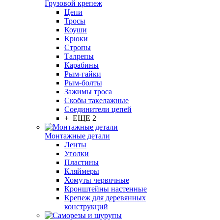
Грузовой крепеж
Цепи
Тросы
Коуши
Крюки
Стропы
Талрепы
Карабины
Рым-гайки
Рым-болты
Зажимы троса
Скобы такелажные
Соединители цепей
+ ЕЩЕ 2
Монтажные детали
Ленты
Уголки
Пластины
Кляймеры
Хомуты червячные
Кронштейны настенные
Крепеж для деревянных
конструкций