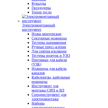
Кувалды
Гвоздодеры
Топор тесло
Электромонтажный
инструмент
Ножи монтерские
Секторные ножницы
Тестеры напряжения
Ручные пресс-клещи
Для снятия изоляции
Тестеры розеток и УЗО
Протяжки для кабеля
(УЗК)
Ножницы для кабель
каналов
Кабелерезы, кабельные
ножницы
Инструмент для
монтажа СИП и ВЛ
Специнструмент для
электромонтажа
Наборы
электромонтажного