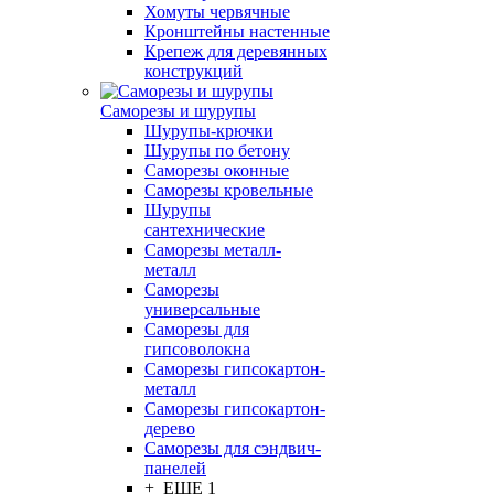
Хомуты червячные
Кронштейны настенные
Крепеж для деревянных
конструкций
Саморезы и шурупы
Шурупы-крючки
Шурупы по бетону
Саморезы оконные
Саморезы кровельные
Шурупы
сантехнические
Саморезы металл-
металл
Саморезы
универсальные
Саморезы для
гипсоволокна
Саморезы гипсокартон-
металл
Саморезы гипсокартон-
дерево
Саморезы для сэндвич-
панелей
+ ЕЩЕ 1