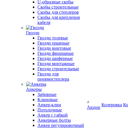
U-образные скобы
Скобы строительные
Скобы для степлеров
Скобы для крепления
кабеля
Гвозди
Гвозди толевые
Гвозди ершеные
Гвозди винтовые
Гвозди финишные
Гвозди шиферные
Гвозди монтажные
Гвозди строительные
Гвозди для
пневмостеплера
Анкеры
Забивные
Клиновые
Анкер-клин
Колеровка
Ко
Акции
Потолочные
Анкер с гайкой
Анкерные болты
Анкер регулировочный