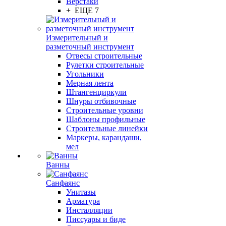
Верстаки
+ ЕЩЕ 7
Измерительный и
разметочный инструмент
Отвесы строительные
Рулетки строительные
Угольники
Мерная лента
Штангенциркули
Шнуры отбивочные
Строительные уровни
Шаблоны профильные
Строительные линейки
Маркеры, карандаши,
мел
Ванны
Санфаянс
Унитазы
Арматура
Инсталляции
Писсуары и биде