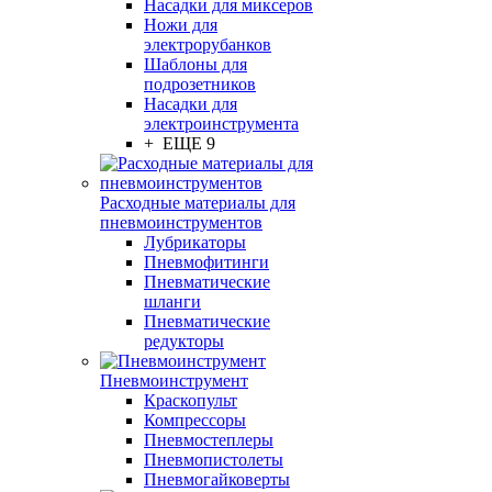
Насадки для миксеров
Ножи для
электрорубанков
Шаблоны для
подрозетников
Насадки для
электроинструмента
+ ЕЩЕ 9
Расходные материалы для
пневмоинструментов
Лубрикаторы
Пневмофитинги
Пневматические
шланги
Пневматические
редукторы
Пневмоинструмент
Краскопульт
Компрессоры
Пневмостеплеры
Пневмопистолеты
Пневмогайковерты