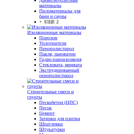
Древесно-плитные
материалы
Пиломатериалы для
бани и сауны
+ ЕЩЕ 2
Изоляционные материалы
Поролон
Уплотнители
Пенополистирол
Пакля, льноватин
Гидро-пароизоляция
Стекловата, минвата
Экструдированный
пенополистирол
Строительные смеси и
грунты
Пескобетон (ЦПС)
Песок
Цемент
Затирки для плитки
Шпатлевки
Штукатурки