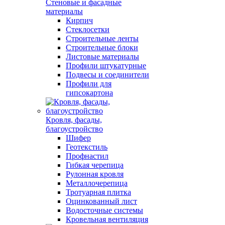
Стеновые и фасадные
материалы
Кирпич
Стеклосетки
Строительные ленты
Строительные блоки
Листовые материалы
Профили штукатурные
Подвесы и соединители
Профили для
гипсокартона
Кровля, фасады,
благоустройство
Шифер
Геотекстиль
Профнастил
Гибкая черепица
Рулонная кровля
Металлочерепица
Тротуарная плитка
Оцинкованный лист
Водосточные системы
Кровельная вентиляция