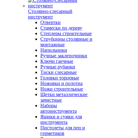
Столярно-слесарный
инструмент
Отвертки
Стамески по дереву
Степлеры строительные
Струбцины столярные и
монтажные
Напильники
Ручные заклепочники
Ключи гаечные
Ручные рубанки
Тиски слесарные
Головки торцевые
Ножовки и полотна
Ножи строительные
Щетки металлические
зачистные
Наборы
автоинструмента
Ящики и сумки для
инструмента
Пистолеты для пен и
герметиков