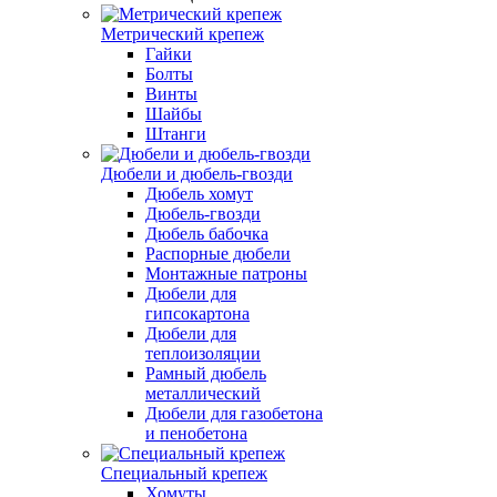
Метрический крепеж
Гайки
Болты
Винты
Шайбы
Штанги
Дюбели и дюбель-гвозди
Дюбель хомут
Дюбель-гвозди
Дюбель бабочка
Распорные дюбели
Монтажные патроны
Дюбели для
гипсокартона
Дюбели для
теплоизоляции
Рамный дюбель
металлический
Дюбели для газобетона
и пенобетона
Специальный крепеж
Хомуты