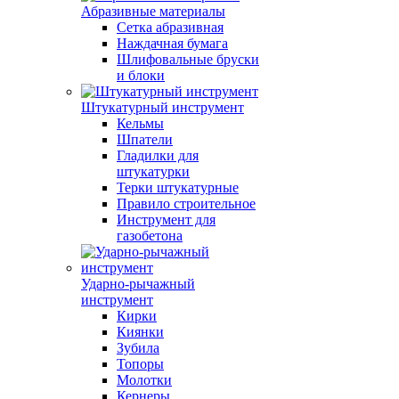
Абразивные материалы
Сетка абразивная
Наждачная бумага
Шлифовальные бруски
и блоки
Штукатурный инструмент
Кельмы
Шпатели
Гладилки для
штукатурки
Терки штукатурные
Правило строительное
Инструмент для
газобетона
Ударно-рычажный
инструмент
Кирки
Киянки
Зубила
Топоры
Молотки
Кернеры