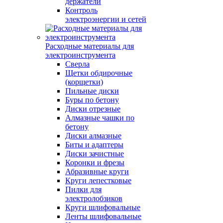
держатели
Контроль
электроэнергии и сетей
Расходные материалы для
электроинструмента
Сверла
Щетки обдирочные
(корщетки)
Пильные диски
Буры по бетону
Диски отрезные
Алмазные чашки по
бетону
Диски алмазные
Биты и адаптеры
Диски зачистные
Коронки и фрезы
Абразивные круги
Круги лепестковые
Пилки для
электролобзиков
Круги шлифовальные
Ленты шлифовальные