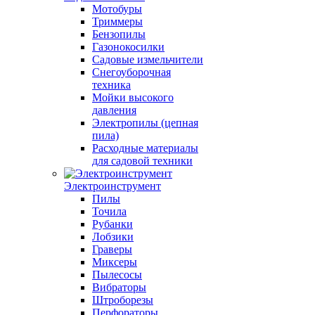
Мотобуры
Триммеры
Бензопилы
Газонокосилки
Садовые измельчители
Снегоуборочная
техника
Мойки высокого
давления
Электропилы (цепная
пила)
Расходные материалы
для садовой техники
Электроинструмент
Пилы
Точила
Рубанки
Лобзики
Граверы
Миксеры
Пылесосы
Вибраторы
Штроборезы
Перфораторы