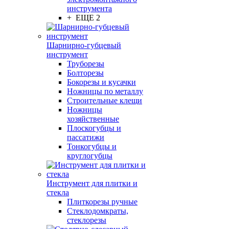
инструмента
+ ЕЩЕ 2
Шарнирно-губцевый
инструмент
Труборезы
Болторезы
Бокорезы и кусачки
Ножницы по металлу
Строительные клещи
Ножницы
хозяйственные
Плоскогубцы и
пассатижи
Тонкогубцы и
круглогубцы
Инструмент для плитки и
стекла
Плиткорезы ручные
Стеклодомкраты,
стеклорезы