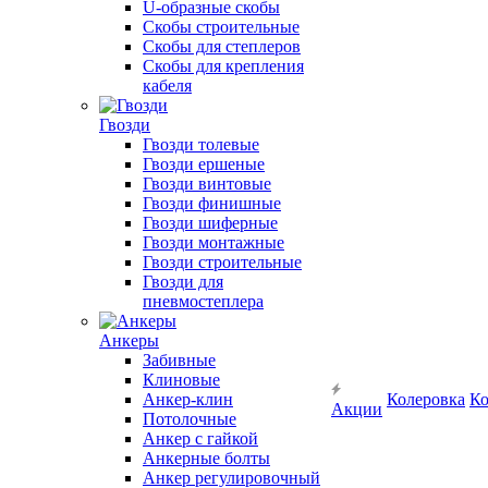
U-образные скобы
Скобы строительные
Скобы для степлеров
Скобы для крепления
кабеля
Гвозди
Гвозди толевые
Гвозди ершеные
Гвозди винтовые
Гвозди финишные
Гвозди шиферные
Гвозди монтажные
Гвозди строительные
Гвозди для
пневмостеплера
Анкеры
Забивные
Клиновые
Анкер-клин
Колеровка
Ко
Акции
Потолочные
Анкер с гайкой
Анкерные болты
Анкер регулировочный