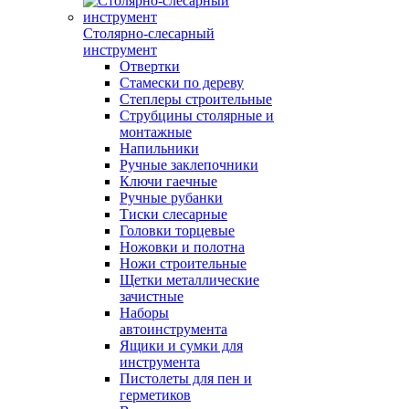
Столярно-слесарный
инструмент
Отвертки
Стамески по дереву
Степлеры строительные
Струбцины столярные и
монтажные
Напильники
Ручные заклепочники
Ключи гаечные
Ручные рубанки
Тиски слесарные
Головки торцевые
Ножовки и полотна
Ножи строительные
Щетки металлические
зачистные
Наборы
автоинструмента
Ящики и сумки для
инструмента
Пистолеты для пен и
герметиков