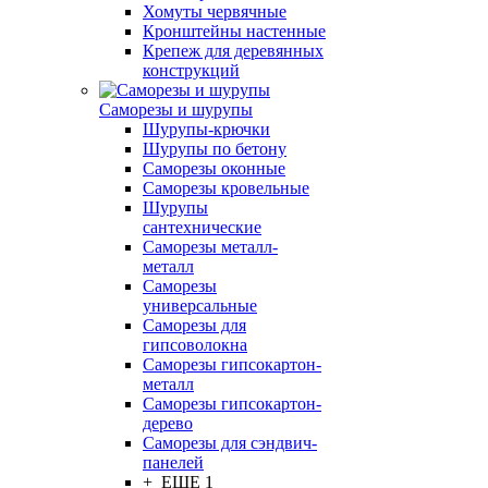
Хомуты червячные
Кронштейны настенные
Крепеж для деревянных
конструкций
Саморезы и шурупы
Шурупы-крючки
Шурупы по бетону
Саморезы оконные
Саморезы кровельные
Шурупы
сантехнические
Саморезы металл-
металл
Саморезы
универсальные
Саморезы для
гипсоволокна
Саморезы гипсокартон-
металл
Саморезы гипсокартон-
дерево
Саморезы для сэндвич-
панелей
+ ЕЩЕ 1