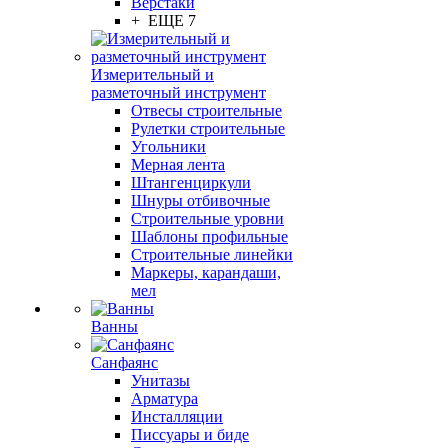
Верстаки
+ ЕЩЕ 7
Измерительный и
разметочный инструмент
Отвесы строительные
Рулетки строительные
Угольники
Мерная лента
Штангенциркули
Шнуры отбивочные
Строительные уровни
Шаблоны профильные
Строительные линейки
Маркеры, карандаши,
мел
Ванны
Санфаянс
Унитазы
Арматура
Инсталляции
Писсуары и биде