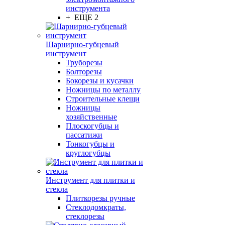
инструмента
+ ЕЩЕ 2
Шарнирно-губцевый
инструмент
Труборезы
Болторезы
Бокорезы и кусачки
Ножницы по металлу
Строительные клещи
Ножницы
хозяйственные
Плоскогубцы и
пассатижи
Тонкогубцы и
круглогубцы
Инструмент для плитки и
стекла
Плиткорезы ручные
Стеклодомкраты,
стеклорезы