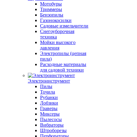
Мотобуры
Триммеры
Бензопилы
Газонокосилки
Садовые измельчители
Снегоуборочная
техника
Мойки высокого
давления
Электропилы (цепная
пила)
Расходные материалы
для садовой техники
Электроинструмент
Пилы
Точила
Рубанки
Лобзики
Граверы
Миксеры
Пылесосы
Вибраторы
Штроборезы
Перфораторы