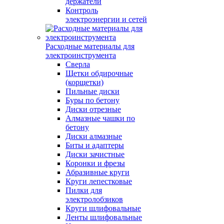
держатели
Контроль
электроэнергии и сетей
Расходные материалы для
электроинструмента
Сверла
Щетки обдирочные
(корщетки)
Пильные диски
Буры по бетону
Диски отрезные
Алмазные чашки по
бетону
Диски алмазные
Биты и адаптеры
Диски зачистные
Коронки и фрезы
Абразивные круги
Круги лепестковые
Пилки для
электролобзиков
Круги шлифовальные
Ленты шлифовальные