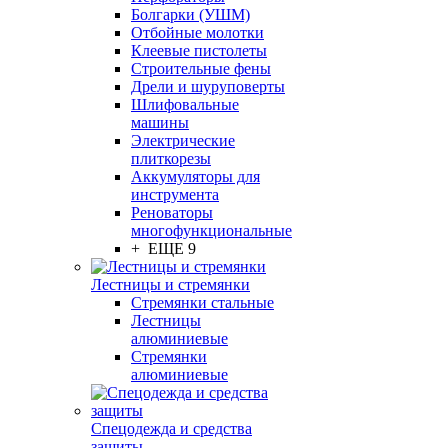
Болгарки (УШМ)
Отбойные молотки
Клеевые пистолеты
Строительные фены
Дрели и шуруповерты
Шлифовальные
машины
Электрические
плиткорезы
Аккумуляторы для
инструмента
Реноваторы
многофункциональные
+ ЕЩЕ 9
Лестницы и стремянки
Стремянки стальные
Лестницы
алюминиевые
Стремянки
алюминиевые
Спецодежда и средства
защиты