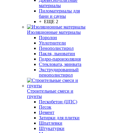
Древесно-плитные
материалы
Пиломатериалы для
бани и сауны
+ ЕЩЕ 2
Изоляционные материалы
Поролон
Уплотнители
Пенополистирол
Пакля, льноватин
Гидро-пароизоляция
Стекловата, минвата
Экструдированный
пенополистирол
Строительные смеси и
грунты
Пескобетон (ЦПС)
Песок
Цемент
Затирки для плитки
Шпатлевки
Штукатурки