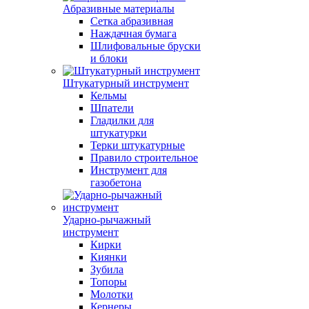
Абразивные материалы
Сетка абразивная
Наждачная бумага
Шлифовальные бруски
и блоки
Штукатурный инструмент
Кельмы
Шпатели
Гладилки для
штукатурки
Терки штукатурные
Правило строительное
Инструмент для
газобетона
Ударно-рычажный
инструмент
Кирки
Киянки
Зубила
Топоры
Молотки
Кернеры