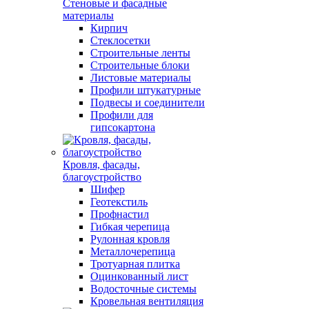
Стеновые и фасадные
материалы
Кирпич
Стеклосетки
Строительные ленты
Строительные блоки
Листовые материалы
Профили штукатурные
Подвесы и соединители
Профили для
гипсокартона
Кровля, фасады,
благоустройство
Шифер
Геотекстиль
Профнастил
Гибкая черепица
Рулонная кровля
Металлочерепица
Тротуарная плитка
Оцинкованный лист
Водосточные системы
Кровельная вентиляция