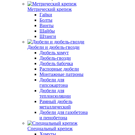
Метрический крепеж
Гайки
Болты
Винты
Шайбы
Штанги
Дюбели и дюбель-гвозди
Дюбель хомут
Дюбель-гвозди
Дюбель бабочка
Распорные дюбели
Монтажные патроны
Дюбели для
гипсокартона
Дюбели для
теплоизоляции
Рамный дюбель
металлический
Дюбели для газобетона
и пенобетона
Специальный крепеж
Хомуты