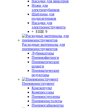
Насадки для миксеров
Ножи для
электрорубанков
Шаблоны для
подрозетников
Насадки для
электроинструмента
+ ЕЩЕ 9
Расходные материалы для
пневмоинструментов
Лубрикаторы
Пневмофитинги
Пневматические
шланги
Пневматические
редукторы
Пневмоинструмент
Краскопульт
Компрессоры
Пневмостеплеры
Пневмопистолеты
Пневмогайковерты