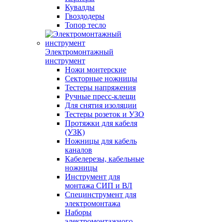
Кувалды
Гвоздодеры
Топор тесло
Электромонтажный
инструмент
Ножи монтерские
Секторные ножницы
Тестеры напряжения
Ручные пресс-клещи
Для снятия изоляции
Тестеры розеток и УЗО
Протяжки для кабеля
(УЗК)
Ножницы для кабель
каналов
Кабелерезы, кабельные
ножницы
Инструмент для
монтажа СИП и ВЛ
Специнструмент для
электромонтажа
Наборы
электромонтажного