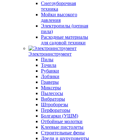
Снегоуборочная
техника
Мойки высокого
давления
Электропилы (цепная
пила)
Расходные материалы
для садовой техники
Электроинструмент
Пилы
Точила
Рубанки
Лобзики
Граверы
Миксеры
Пылесосы
Вибраторы
Штроборезы
Перфораторы
Болгарки (УШМ)
Отбойные молотки
Клеевые пистолеты
Строительные фены
Дрели и шуруповерты