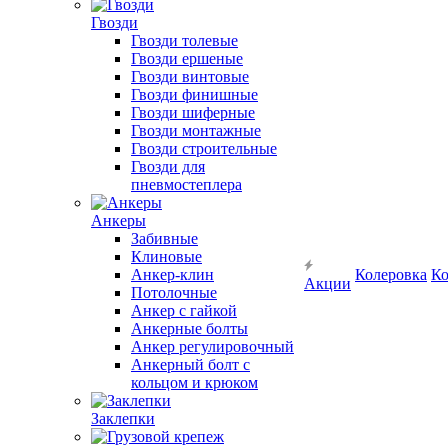
Гвозди
Гвозди толевые
Гвозди ершеные
Гвозди винтовые
Гвозди финишные
Гвозди шиферные
Гвозди монтажные
Гвозди строительные
Гвозди для
пневмостеплера
Анкеры
Забивные
Клиновые
Анкер-клин
Колеровка
Ко
Акции
Потолочные
Анкер с гайкой
Анкерные болты
Анкер регулировочный
Анкерный болт с
кольцом и крюком
Заклепки