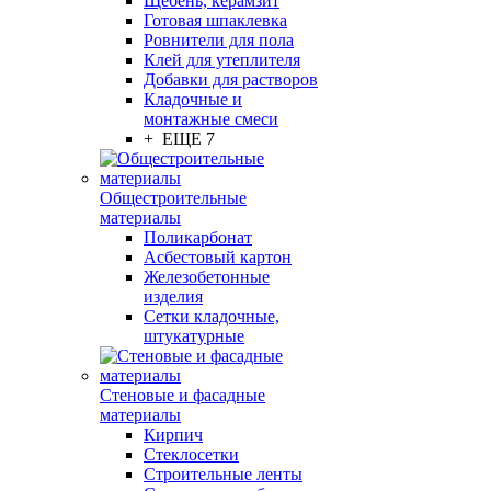
Щебень, керамзит
Готовая шпаклевка
Ровнители для пола
Клей для утеплителя
Добавки для растворов
Кладочные и
монтажные смеси
+ ЕЩЕ 7
Общестроительные
материалы
Поликарбонат
Асбестовый картон
Железобетонные
изделия
Сетки кладочные,
штукатурные
Стеновые и фасадные
материалы
Кирпич
Стеклосетки
Строительные ленты