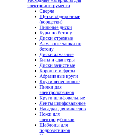
Расходные материалы для
электроинструмента
Сверла
Щетки обдирочные
(корщетки)
Пильные диски
Буры по бетону
Диски отрезные
Алмазные чашки по
бетону
Диски алмазные
Биты и адаптеры
Диски зачистные
Коронки и фрезы
Абразивные круги
Круги лепестковые
Пилки для
электролобзиков
Круги шлифовальные
Ленты шлифовальные
Насадки для миксеров
Ножи для
электрорубанков
Шаблоны для
подрозетников