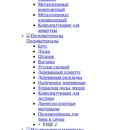
Металлопрокат
композитный
Металлопрокат
алюминиевый
Комплектующие для
арматуры
Пиломатериалы
Брус
Доска
Штапик
Вагонка
Уголок гладкий
Деревянный плинтус
Деревянная раскладка
Наличники деревянные
Террасная доска декинг
Комплектующие для
лестниц
Древесно-плитные
материалы
Пиломатериалы для
бани и сауны
+ ЕЩЕ 2