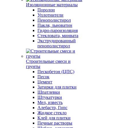
Изоляционные материалы
Поролон
Уплотнители
Пенополистирол
Пакля, льноватин
Гидро-пароизоляция
Стекловата, минвата
Экструдированный
пенополистирол
Строительные смеси и
грунты
Пескобетон (ЦПС)
Песок
Цемент
Затирки для плитки
Шпатлевки
Штукатурки
Мел, известь
Алебастр, Гипс
Жидкое стекло
Клей для плитки
Печные растворы