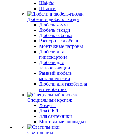
Шайбы
Штанги
Дюбели и дюбель-гвозди
Дюбель хомут
Дюбель-гвозди
Дюбель бабочка
Распорные дюбели
Монтажные патроны
Дюбели для
гипсокартона
Дюбели для
теплоизоляции
Рамный дюбель
металлический
Дюбели для газобетона
и пенобетона
Специальный крепеж
Хомуты
Для ОКЛ
Для сантехники
Монтажные площадки
Светильники