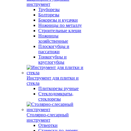
инструмент
Труборезы
Болторезы
Бокорезы и кусачки
Ножницы по металлу
Строительные клещи
Ножницы
хозяйственные
Плоскогубцы и
пассатижи
Тонкогубцы и
круглогубцы
Инструмент для плитки и
стекла
Плиткорезы ручные
Стеклодомкраты,
стеклорезы
Столярно-слесарный
инструмент
Отвертки
Стамески по дереву