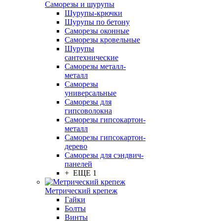
Саморезы и шурупы
Шурупы-крючки
Шурупы по бетону
Саморезы оконные
Саморезы кровельные
Шурупы
сантехнические
Саморезы металл-
металл
Саморезы
универсальные
Саморезы для
гипсоволокна
Саморезы гипсокартон-
металл
Саморезы гипсокартон-
дерево
Саморезы для сэндвич-
панелей
+ ЕЩЕ 1
Метрический крепеж
Гайки
Болты
Винты