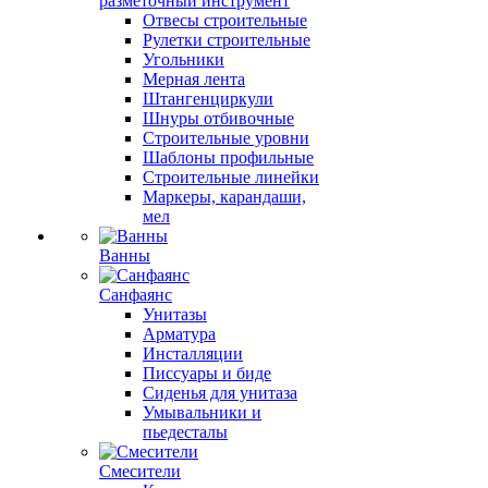
разметочный инструмент
Отвесы строительные
Рулетки строительные
Угольники
Мерная лента
Штангенциркули
Шнуры отбивочные
Строительные уровни
Шаблоны профильные
Строительные линейки
Маркеры, карандаши,
мел
Ванны
Санфаянс
Унитазы
Арматура
Инсталляции
Писсуары и биде
Сиденья для унитаза
Умывальники и
пьедесталы
Смесители