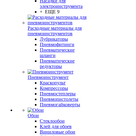
Насадки для
электроинструмента
+ ЕЩЕ 9
Расходные материалы для
пневмоинструментов
Лубрикаторы
Пневмофитинги
Пневматические
шланги
Пневматические
редукторы
Пневмоинструмент
Краскопульт
Компрессоры
Пневмостеплеры
Пневмопистолеты
Пневмогайковерты
Обои
Стеклообои
Клей для обоев
Виниловые обои