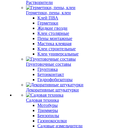
Растворители
Герметики, пены, клеи
Клей ПВА
Герметики
Жидкие гвозди
Клеи столярные
Пены монтажные
Мастика клеящая
Клеи строительные
Клеи универсальные
Грунтовочные составы
Грунтовка
Бетонконтакт
Гидрофобизаторы
Декоративные штукатурки
Садовая техника
Мотобуры
Триммеры
Бензопилы
Газонокосилки
Садовые измельчители