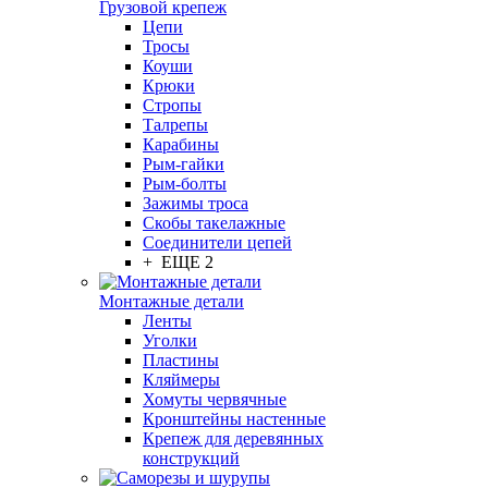
Грузовой крепеж
Цепи
Тросы
Коуши
Крюки
Стропы
Талрепы
Карабины
Рым-гайки
Рым-болты
Зажимы троса
Скобы такелажные
Соединители цепей
+ ЕЩЕ 2
Монтажные детали
Ленты
Уголки
Пластины
Кляймеры
Хомуты червячные
Кронштейны настенные
Крепеж для деревянных
конструкций