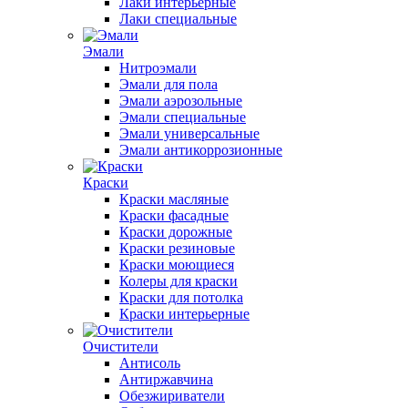
Лаки интерьерные
Лаки специальные
Эмали
Нитроэмали
Эмали для пола
Эмали аэрозольные
Эмали специальные
Эмали универсальные
Эмали антикоррозионные
Краски
Краски масляные
Краски фасадные
Краски дорожные
Краски резиновые
Краски моющиеся
Колеры для краски
Краски для потолка
Краски интерьерные
Очистители
Антисоль
Антиржавчина
Обезжириватели