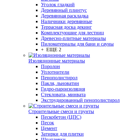
Уголок гладкий
Деревянный плинтус
Деревянная раскладка
Наличники деревянные
Террасная доска декинг
Комплектующие для лестниц
Древесно-плитные материалы
Пиломатериалы для бани и сауны
+ ЕЩЕ 2
Изоляционные материалы
Поролон
Уплотнители
Пенополистирол
Пакля, льноватин
Гидро-пароизоляция
Стекловата, минвата
Экструдированный пенополистирол
Строительные смеси и грунты
Пескобетон (ЦПС)
Песок
Цемент
Затирки для плитки
Шпатлевки