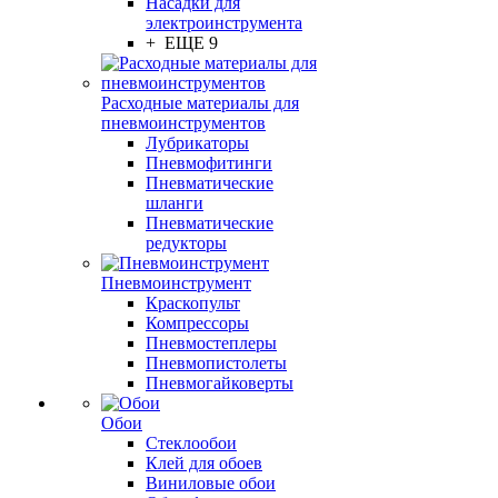
Насадки для
электроинструмента
+ ЕЩЕ 9
Расходные материалы для
пневмоинструментов
Лубрикаторы
Пневмофитинги
Пневматические
шланги
Пневматические
редукторы
Пневмоинструмент
Краскопульт
Компрессоры
Пневмостеплеры
Пневмопистолеты
Пневмогайковерты
Обои
Стеклообои
Клей для обоев
Виниловые обои