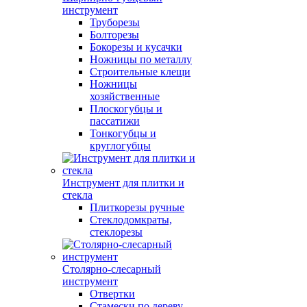
инструмент
Труборезы
Болторезы
Бокорезы и кусачки
Ножницы по металлу
Строительные клещи
Ножницы
хозяйственные
Плоскогубцы и
пассатижи
Тонкогубцы и
круглогубцы
Инструмент для плитки и
стекла
Плиткорезы ручные
Стеклодомкраты,
стеклорезы
Столярно-слесарный
инструмент
Отвертки
Стамески по дереву