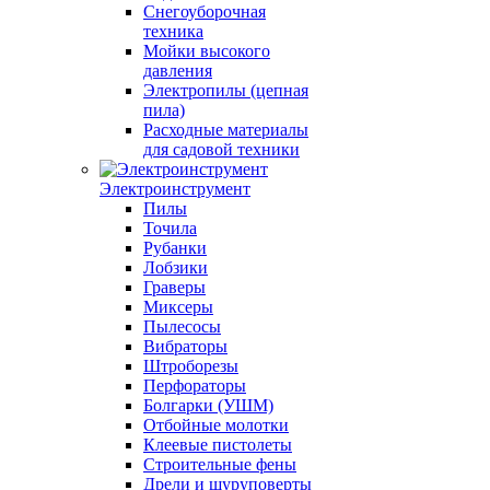
Снегоуборочная
техника
Мойки высокого
давления
Электропилы (цепная
пила)
Расходные материалы
для садовой техники
Электроинструмент
Пилы
Точила
Рубанки
Лобзики
Граверы
Миксеры
Пылесосы
Вибраторы
Штроборезы
Перфораторы
Болгарки (УШМ)
Отбойные молотки
Клеевые пистолеты
Строительные фены
Дрели и шуруповерты