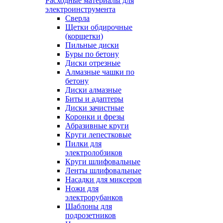
Расходные материалы для
электроинструмента
Сверла
Щетки обдирочные
(корщетки)
Пильные диски
Буры по бетону
Диски отрезные
Алмазные чашки по
бетону
Диски алмазные
Биты и адаптеры
Диски зачистные
Коронки и фрезы
Абразивные круги
Круги лепестковые
Пилки для
электролобзиков
Круги шлифовальные
Ленты шлифовальные
Насадки для миксеров
Ножи для
электрорубанков
Шаблоны для
подрозетников