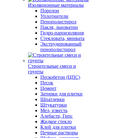
Изоляционные материалы
Поролон
Уплотнители
Пенополистирол
Пакля, льноватин
Гидро-пароизоляция
Стекловата, минвата
Экструдированный
пенополистирол
Строительные смеси и
грунты
Пескобетон (ЦПС)
Песок
Цемент
Затирки для плитки
Шпатлевки
Штукатурки
Мел, известь
Алебастр, Гипс
Жидкое стекло
Клей для плитки
Печные растворы