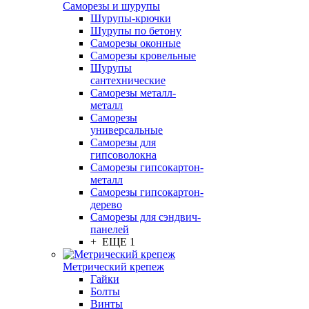
Саморезы и шурупы
Шурупы-крючки
Шурупы по бетону
Саморезы оконные
Саморезы кровельные
Шурупы
сантехнические
Саморезы металл-
металл
Саморезы
универсальные
Саморезы для
гипсоволокна
Саморезы гипсокартон-
металл
Саморезы гипсокартон-
дерево
Саморезы для сэндвич-
панелей
+ ЕЩЕ 1
Метрический крепеж
Гайки
Болты
Винты