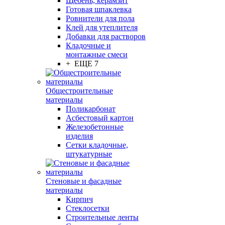
Щебень, керамзит
Готовая шпаклевка
Ровнители для пола
Клей для утеплителя
Добавки для растворов
Кладочные и
монтажные смеси
+ ЕЩЕ 7
Общестроительные
материалы
Поликарбонат
Асбестовый картон
Железобетонные
изделия
Сетки кладочные,
штукатурные
Стеновые и фасадные
материалы
Кирпич
Стеклосетки
Строительные ленты