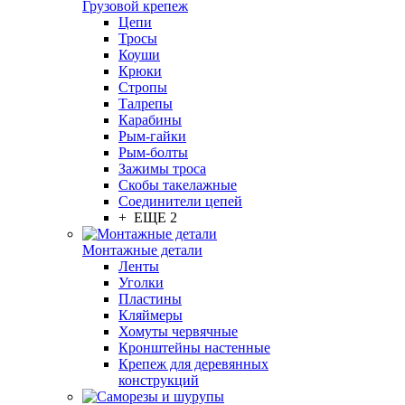
Грузовой крепеж
Цепи
Тросы
Коуши
Крюки
Стропы
Талрепы
Карабины
Рым-гайки
Рым-болты
Зажимы троса
Скобы такелажные
Соединители цепей
+ ЕЩЕ 2
Монтажные детали
Ленты
Уголки
Пластины
Кляймеры
Хомуты червячные
Кронштейны настенные
Крепеж для деревянных
конструкций