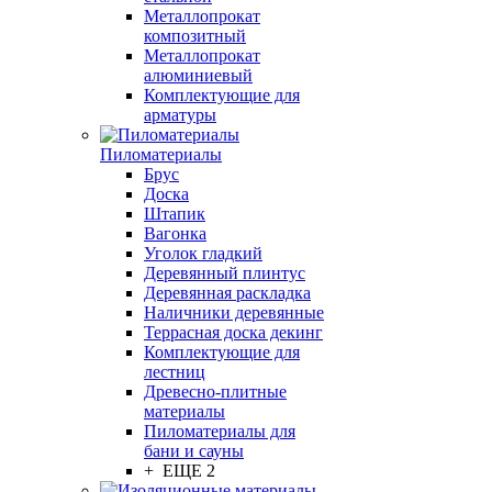
Металлопрокат
композитный
Металлопрокат
алюминиевый
Комплектующие для
арматуры
Пиломатериалы
Брус
Доска
Штапик
Вагонка
Уголок гладкий
Деревянный плинтус
Деревянная раскладка
Наличники деревянные
Террасная доска декинг
Комплектующие для
лестниц
Древесно-плитные
материалы
Пиломатериалы для
бани и сауны
+ ЕЩЕ 2