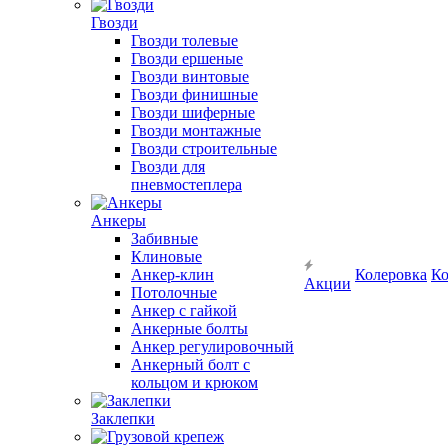
Гвозди
Гвозди толевые
Гвозди ершеные
Гвозди винтовые
Гвозди финишные
Гвозди шиферные
Гвозди монтажные
Гвозди строительные
Гвозди для
пневмостеплера
Анкеры
Забивные
Клиновые
Анкер-клин
Колеровка
Ко
Акции
Потолочные
Анкер с гайкой
Анкерные болты
Анкер регулировочный
Анкерный болт с
кольцом и крюком
Заклепки