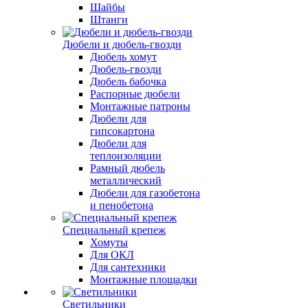
Шайбы
Штанги
Дюбели и дюбель-гвозди
Дюбель хомут
Дюбель-гвозди
Дюбель бабочка
Распорные дюбели
Монтажные патроны
Дюбели для
гипсокартона
Дюбели для
теплоизоляции
Рамный дюбель
металлический
Дюбели для газобетона
и пенобетона
Специальный крепеж
Хомуты
Для ОКЛ
Для сантехники
Монтажные площадки
Светильники