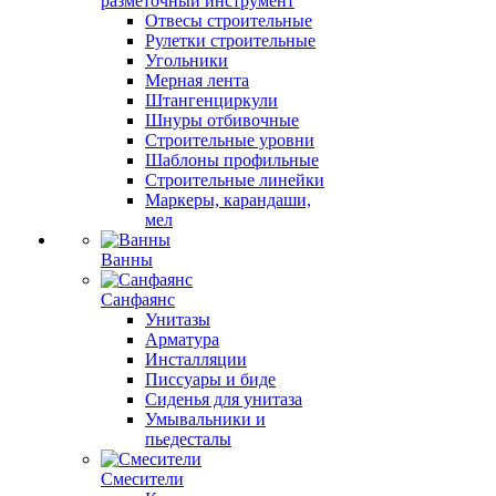
разметочный инструмент
Отвесы строительные
Рулетки строительные
Угольники
Мерная лента
Штангенциркули
Шнуры отбивочные
Строительные уровни
Шаблоны профильные
Строительные линейки
Маркеры, карандаши,
мел
Ванны
Санфаянс
Унитазы
Арматура
Инсталляции
Писсуары и биде
Сиденья для унитаза
Умывальники и
пьедесталы
Смесители