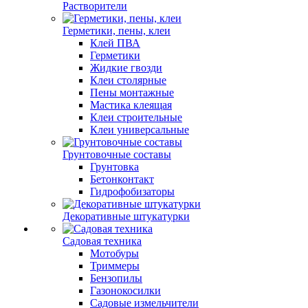
Растворители
Герметики, пены, клеи
Клей ПВА
Герметики
Жидкие гвозди
Клеи столярные
Пены монтажные
Мастика клеящая
Клеи строительные
Клеи универсальные
Грунтовочные составы
Грунтовка
Бетонконтакт
Гидрофобизаторы
Декоративные штукатурки
Садовая техника
Мотобуры
Триммеры
Бензопилы
Газонокосилки
Садовые измельчители