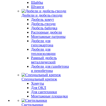
Шайбы
Штанги
Дюбели и дюбель-гвозди
Дюбель хомут
Дюбель-гвозди
Дюбель бабочка
Распорные дюбели
Монтажные патроны
Дюбели для
гипсокартона
Дюбели для
теплоизоляции
Рамный дюбель
металлический
Дюбели для газобетона
и пенобетона
Специальный крепеж
Хомуты
Для ОКЛ
Для сантехники
Монтажные площадки
Светильники