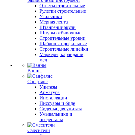
разметочный инструмент
Отвесы строительные
Рулетки строительные
Угольники
Мерная лента
Штангенциркули
Шнуры отбивочные
Строительные уровни
Шаблоны профильные
Строительные линейки
Маркеры, карандаши,
мел
Ванны
Санфаянс
Унитазы
Арматура
Инсталляции
Писсуары и биде
Сиденья для унитаза
Умывальники и
пьедесталы
Смесители