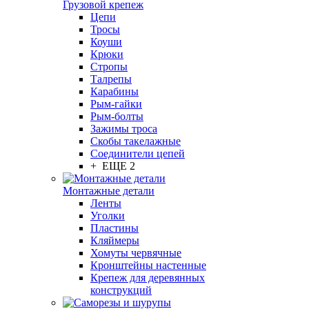
Грузовой крепеж
Цепи
Тросы
Коуши
Крюки
Стропы
Талрепы
Карабины
Рым-гайки
Рым-болты
Зажимы троса
Скобы такелажные
Соединители цепей
+ ЕЩЕ 2
Монтажные детали
Ленты
Уголки
Пластины
Кляймеры
Хомуты червячные
Кронштейны настенные
Крепеж для деревянных
конструкций