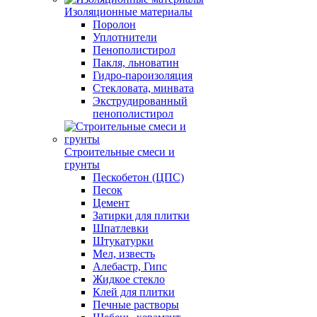
Изоляционные материалы
Поролон
Уплотнители
Пенополистирол
Пакля, льноватин
Гидро-пароизоляция
Стекловата, минвата
Экструдированный
пенополистирол
Строительные смеси и
грунты
Пескобетон (ЦПС)
Песок
Цемент
Затирки для плитки
Шпатлевки
Штукатурки
Мел, известь
Алебастр, Гипс
Жидкое стекло
Клей для плитки
Печные растворы