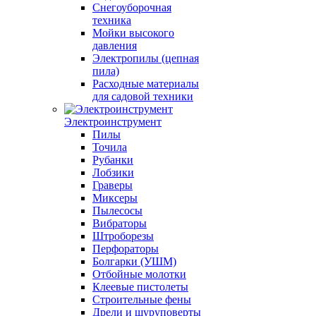
Снегоуборочная
техника
Мойки высокого
давления
Электропилы (цепная
пила)
Расходные материалы
для садовой техники
Электроинструмент
Пилы
Точила
Рубанки
Лобзики
Граверы
Миксеры
Пылесосы
Вибраторы
Штроборезы
Перфораторы
Болгарки (УШМ)
Отбойные молотки
Клеевые пистолеты
Строительные фены
Дрели и шуруповерты