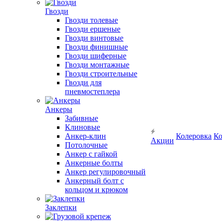
Гвозди
Гвозди толевые
Гвозди ершеные
Гвозди винтовые
Гвозди финишные
Гвозди шиферные
Гвозди монтажные
Гвозди строительные
Гвозди для
пневмостеплера
Анкеры
Забивные
Клиновые
Анкер-клин
Колеровка
Ко
Акции
Потолочные
Анкер с гайкой
Анкерные болты
Анкер регулировочный
Анкерный болт с
кольцом и крюком
Заклепки