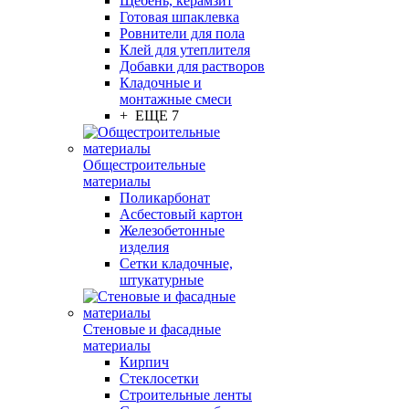
Щебень, керамзит
Готовая шпаклевка
Ровнители для пола
Клей для утеплителя
Добавки для растворов
Кладочные и
монтажные смеси
+ ЕЩЕ 7
Общестроительные
материалы
Поликарбонат
Асбестовый картон
Железобетонные
изделия
Сетки кладочные,
штукатурные
Стеновые и фасадные
материалы
Кирпич
Стеклосетки
Строительные ленты