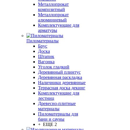
Металлопрокат
композитный
Металлопрокат
алюминиевый
Комплектующие для
арматуры
Пиломатериалы
Брус
Доска
Штапик
Вагонка
Уголок гладкий
Деревянный плинтус
Деревянная раскладка
Наличники деревянные
Террасная доска декинг
Комплектующие для
лестниц
Древесно-плитные
материалы
Пиломатериалы для
бани и сауны
+ ЕЩЕ 2