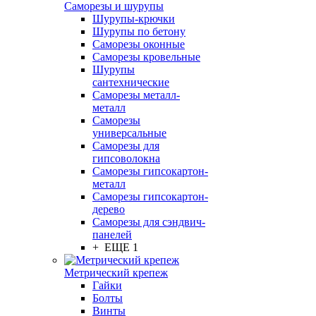
Саморезы и шурупы
Шурупы-крючки
Шурупы по бетону
Саморезы оконные
Саморезы кровельные
Шурупы
сантехнические
Саморезы металл-
металл
Саморезы
универсальные
Саморезы для
гипсоволокна
Саморезы гипсокартон-
металл
Саморезы гипсокартон-
дерево
Саморезы для сэндвич-
панелей
+ ЕЩЕ 1
Метрический крепеж
Гайки
Болты
Винты