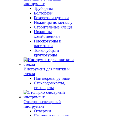
инструмент
Труборезы
Болторезы
Бокорезы и кусачки
Ножницы по металлу
Строительные клещи
Ножницы
хозяйственные
Плоскогубцы и
пассатижи
Тонкогубцы и
круглогубцы
Инструмент для плитки и
стекла
Плиткорезы ручные
Стеклодомкраты,
стеклорезы
Столярно-слесарный
инструмент
Отвертки
Стамески по дереву