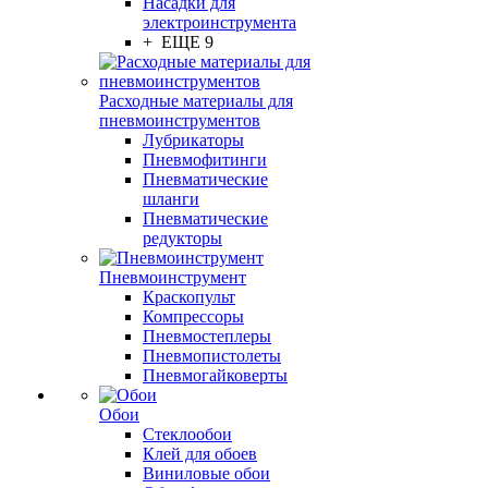
Насадки для
электроинструмента
+ ЕЩЕ 9
Расходные материалы для
пневмоинструментов
Лубрикаторы
Пневмофитинги
Пневматические
шланги
Пневматические
редукторы
Пневмоинструмент
Краскопульт
Компрессоры
Пневмостеплеры
Пневмопистолеты
Пневмогайковерты
Обои
Стеклообои
Клей для обоев
Виниловые обои