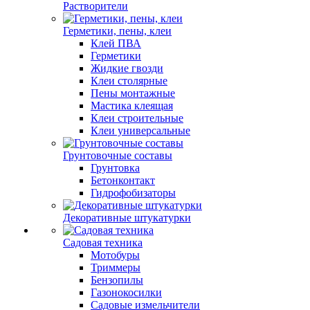
Растворители
Герметики, пены, клеи
Клей ПВА
Герметики
Жидкие гвозди
Клеи столярные
Пены монтажные
Мастика клеящая
Клеи строительные
Клеи универсальные
Грунтовочные составы
Грунтовка
Бетонконтакт
Гидрофобизаторы
Декоративные штукатурки
Садовая техника
Мотобуры
Триммеры
Бензопилы
Газонокосилки
Садовые измельчители