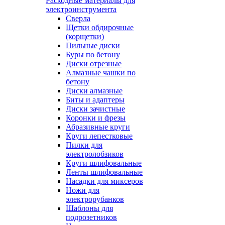
Расходные материалы для
электроинструмента
Сверла
Щетки обдирочные
(корщетки)
Пильные диски
Буры по бетону
Диски отрезные
Алмазные чашки по
бетону
Диски алмазные
Биты и адаптеры
Диски зачистные
Коронки и фрезы
Абразивные круги
Круги лепестковые
Пилки для
электролобзиков
Круги шлифовальные
Ленты шлифовальные
Насадки для миксеров
Ножи для
электрорубанков
Шаблоны для
подрозетников