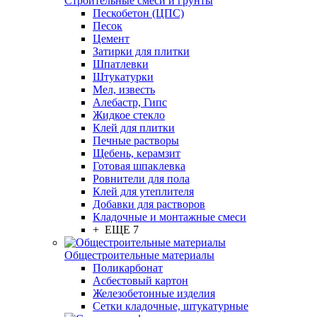
Строительные смеси и грунты
Пескобетон (ЦПС)
Песок
Цемент
Затирки для плитки
Шпатлевки
Штукатурки
Мел, известь
Алебастр, Гипс
Жидкое стекло
Клей для плитки
Печные растворы
Щебень, керамзит
Готовая шпаклевка
Ровнители для пола
Клей для утеплителя
Добавки для растворов
Кладочные и монтажные смеси
+ ЕЩЕ 7
Общестроительные материалы
Поликарбонат
Асбестовый картон
Железобетонные изделия
Сетки кладочные, штукатурные