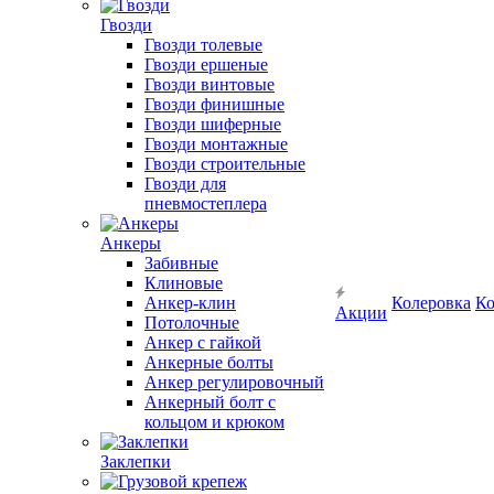
Гвозди
Гвозди толевые
Гвозди ершеные
Гвозди винтовые
Гвозди финишные
Гвозди шиферные
Гвозди монтажные
Гвозди строительные
Гвозди для
пневмостеплера
Анкеры
Забивные
Клиновые
Анкер-клин
Колеровка
Ко
Акции
Потолочные
Анкер с гайкой
Анкерные болты
Анкер регулировочный
Анкерный болт с
кольцом и крюком
Заклепки