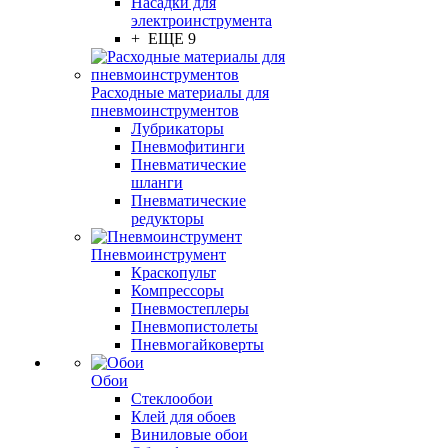
Насадки для
электроинструмента
+ ЕЩЕ 9
Расходные материалы для
пневмоинструментов
Лубрикаторы
Пневмофитинги
Пневматические
шланги
Пневматические
редукторы
Пневмоинструмент
Краскопульт
Компрессоры
Пневмостеплеры
Пневмопистолеты
Пневмогайковерты
Обои
Стеклообои
Клей для обоев
Виниловые обои