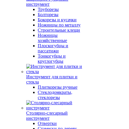
инструмент
Труборезы
Болторезы
Бокорезы и кусачки
Ножницы по металлу
Строительные клещи
Ножницы
хозяйственные
Плоскогубцы и
пассатижи
Тонкогубцы и
круглогубцы
Инструмент для плитки и
стекла
Плиткорезы ручные
Стеклодомкраты,
стеклорезы
Столярно-слесарный
инструмент
Отвертки
Стамески по дереву