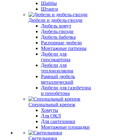
Шайбы
Штанги
Дюбели и дюбель-гвозди
Дюбель хомут
Дюбель-гвозди
Дюбель бабочка
Распорные дюбели
Монтажные патроны
Дюбели для
гипсокартона
Дюбели для
теплоизоляции
Рамный дюбель
металлический
Дюбели для газобетона
и пенобетона
Специальный крепеж
Хомуты
Для ОКЛ
Для сантехники
Монтажные площадки
Светильники