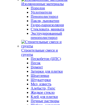
Изоляционные материалы
Поролон
Уплотнители
Пенополистирол
Пакля, льноватин
Гидро-пароизоляция
Стекловата, минвата
Экструдированный
пенополистирол
Строительные смеси и
грунты
Пескобетон (ЦПС)
Песок
Цемент
Затирки для плитки
Шпатлевки
Штукатурки
Мел, известь
Алебастр, Гипс
Жидкое стекло
Клей для плитки
Печные растворы