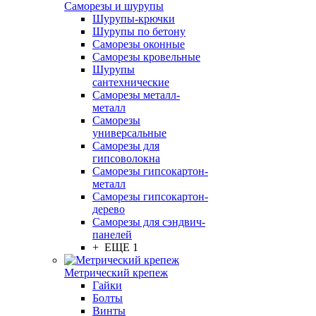
Саморезы и шурупы
Шурупы-крючки
Шурупы по бетону
Саморезы оконные
Саморезы кровельные
Шурупы
сантехнические
Саморезы металл-
металл
Саморезы
универсальные
Саморезы для
гипсоволокна
Саморезы гипсокартон-
металл
Саморезы гипсокартон-
дерево
Саморезы для сэндвич-
панелей
+ ЕЩЕ 1
Метрический крепеж
Гайки
Болты
Винты