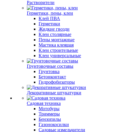
Растворители
Герметики, пены, клеи
Клей ПВА
Герметики
Жидкие гвозди
Клеи столярные
Пены монтажные
Мастика клеящая
Клеи строительные
Клеи универсальные
Грунтовочные составы
Грунтовка
Бетонконтакт
Гидрофобизаторы
Декоративные штукатурки
Садовая техника
Мотобуры
Триммеры
Бензопилы
Газонокосилки
Садовые измельчители