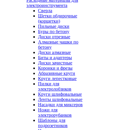
Расходные материалы для
электроинструмента
Сверла
Щетки обдирочные
(корщетки)
Пильные диски
Буры по бетону
Диски отрезные
Алмазные чашки по
бетону
Диски алмазные
Биты и адаптеры
Диски зачистные
Коронки и фрезы
Абразивные круги
Круги лепестковые
Пилки для
электролобзиков
Круги шлифовальные
Ленты шлифовальные
Насадки для миксеров
Ножи для
электрорубанков
Шаблоны для
подрозетников