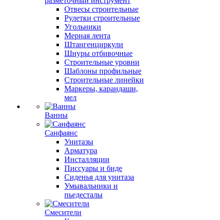
разметочный инструмент
Отвесы строительные
Рулетки строительные
Угольники
Мерная лента
Штангенциркули
Шнуры отбивочные
Строительные уровни
Шаблоны профильные
Строительные линейки
Маркеры, карандаши,
мел
Ванны
Санфаянс
Унитазы
Арматура
Инсталляции
Писсуары и биде
Сиденья для унитаза
Умывальники и
пьедесталы
Смесители