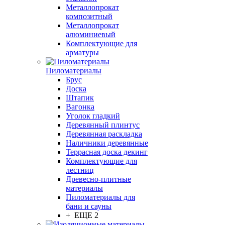
Металлопрокат
композитный
Металлопрокат
алюминиевый
Комплектующие для
арматуры
Пиломатериалы
Брус
Доска
Штапик
Вагонка
Уголок гладкий
Деревянный плинтус
Деревянная раскладка
Наличники деревянные
Террасная доска декинг
Комплектующие для
лестниц
Древесно-плитные
материалы
Пиломатериалы для
бани и сауны
+ ЕЩЕ 2