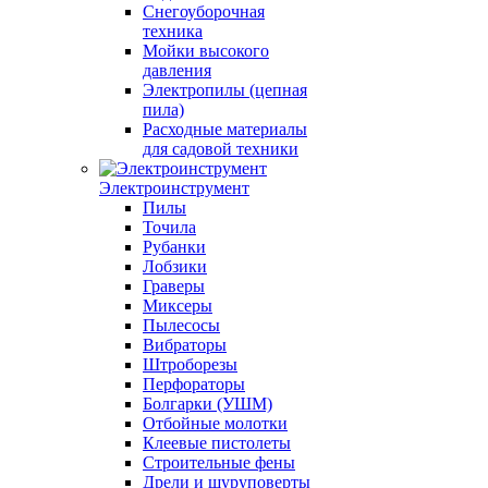
Снегоуборочная
техника
Мойки высокого
давления
Электропилы (цепная
пила)
Расходные материалы
для садовой техники
Электроинструмент
Пилы
Точила
Рубанки
Лобзики
Граверы
Миксеры
Пылесосы
Вибраторы
Штроборезы
Перфораторы
Болгарки (УШМ)
Отбойные молотки
Клеевые пистолеты
Строительные фены
Дрели и шуруповерты