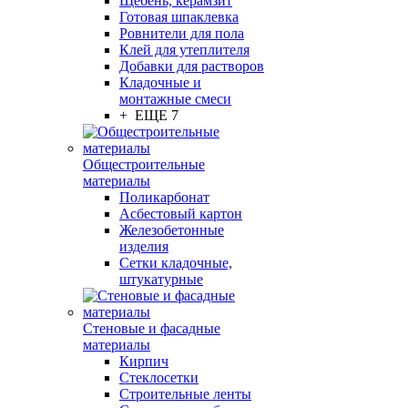
Щебень, керамзит
Готовая шпаклевка
Ровнители для пола
Клей для утеплителя
Добавки для растворов
Кладочные и
монтажные смеси
+ ЕЩЕ 7
Общестроительные
материалы
Поликарбонат
Асбестовый картон
Железобетонные
изделия
Сетки кладочные,
штукатурные
Стеновые и фасадные
материалы
Кирпич
Стеклосетки
Строительные ленты