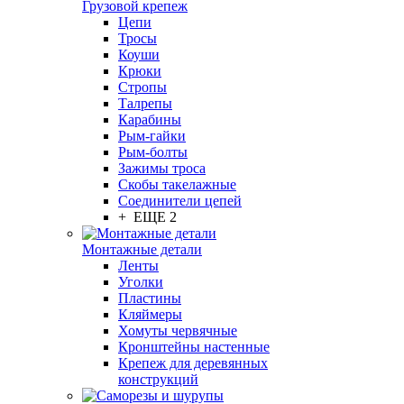
Грузовой крепеж
Цепи
Тросы
Коуши
Крюки
Стропы
Талрепы
Карабины
Рым-гайки
Рым-болты
Зажимы троса
Скобы такелажные
Соединители цепей
+ ЕЩЕ 2
Монтажные детали
Ленты
Уголки
Пластины
Кляймеры
Хомуты червячные
Кронштейны настенные
Крепеж для деревянных
конструкций