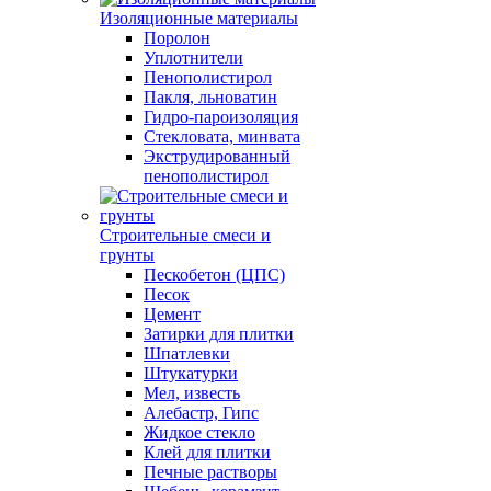
Изоляционные материалы
Поролон
Уплотнители
Пенополистирол
Пакля, льноватин
Гидро-пароизоляция
Стекловата, минвата
Экструдированный
пенополистирол
Строительные смеси и
грунты
Пескобетон (ЦПС)
Песок
Цемент
Затирки для плитки
Шпатлевки
Штукатурки
Мел, известь
Алебастр, Гипс
Жидкое стекло
Клей для плитки
Печные растворы