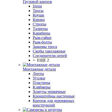
Грузовой крепеж
Цепи
Тросы
Коуши
Крюки
Стропы
Талрепы
Карабины
Рым-гайки
Рым-болты
Зажимы троса
Скобы такелажные
Соединители цепей
+ ЕЩЕ 2
Монтажные детали
Ленты
Уголки
Пластины
Кляймеры
Хомуты червячные
Кронштейны настенные
Крепеж для деревянных
конструкций