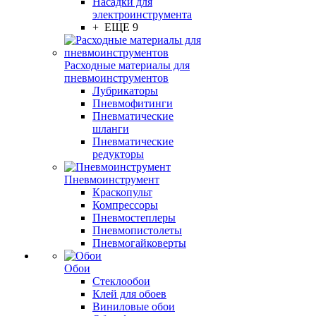
Насадки для
электроинструмента
+ ЕЩЕ 9
Расходные материалы для
пневмоинструментов
Лубрикаторы
Пневмофитинги
Пневматические
шланги
Пневматические
редукторы
Пневмоинструмент
Краскопульт
Компрессоры
Пневмостеплеры
Пневмопистолеты
Пневмогайковерты
Обои
Стеклообои
Клей для обоев
Виниловые обои