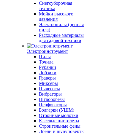
Снегоуборочная
техника
Мойки высокого
давления
Электропилы (цепная
пила)
Расходные материалы
для садовой техники
Электроинструмент
Пилы
Точила
Рубанки
Лобзики
Граверы
Миксеры
Пылесосы
Вибраторы
Штроборезы
Перфораторы
Болгарки (УШМ)
Отбойные молотки
Клеевые пистолеты
Строительные фены
Дрели и шуруповерты