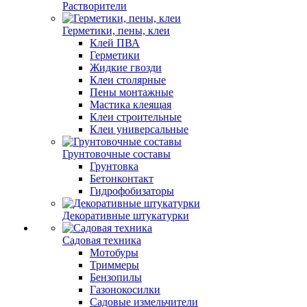
Растворители
Герметики, пены, клеи
Клей ПВА
Герметики
Жидкие гвозди
Клеи столярные
Пены монтажные
Мастика клеящая
Клеи строительные
Клеи универсальные
Грунтовочные составы
Грунтовка
Бетонконтакт
Гидрофобизаторы
Декоративные штукатурки
Садовая техника
Мотобуры
Триммеры
Бензопилы
Газонокосилки
Садовые измельчители