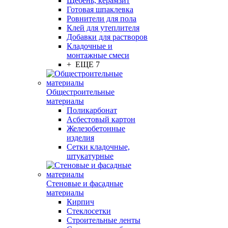
Щебень, керамзит
Готовая шпаклевка
Ровнители для пола
Клей для утеплителя
Добавки для растворов
Кладочные и
монтажные смеси
+ ЕЩЕ 7
Общестроительные
материалы
Поликарбонат
Асбестовый картон
Железобетонные
изделия
Сетки кладочные,
штукатурные
Стеновые и фасадные
материалы
Кирпич
Стеклосетки
Строительные ленты