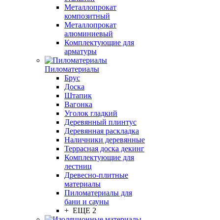
Металлопрокат
композитный
Металлопрокат
алюминиевый
Комплектующие для
арматуры
Пиломатериалы
Брус
Доска
Штапик
Вагонка
Уголок гладкий
Деревянный плинтус
Деревянная раскладка
Наличники деревянные
Террасная доска декинг
Комплектующие для
лестниц
Древесно-плитные
материалы
Пиломатериалы для
бани и сауны
+ ЕЩЕ 2