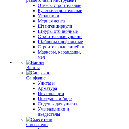
разметочный инструмент
Отвесы строительные
Рулетки строительные
Угольники
Мерная лента
Штангенциркули
Шнуры отбивочные
Строительные уровни
Шаблоны профильные
Строительные линейки
Маркеры, карандаши,
мел
Ванны
Санфаянс
Унитазы
Арматура
Инсталляции
Писсуары и биде
Сиденья для унитаза
Умывальники и
пьедесталы
Смесители