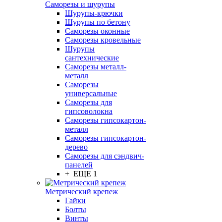
Саморезы и шурупы
Шурупы-крючки
Шурупы по бетону
Саморезы оконные
Саморезы кровельные
Шурупы
сантехнические
Саморезы металл-
металл
Саморезы
универсальные
Саморезы для
гипсоволокна
Саморезы гипсокартон-
металл
Саморезы гипсокартон-
дерево
Саморезы для сэндвич-
панелей
+ ЕЩЕ 1
Метрический крепеж
Гайки
Болты
Винты