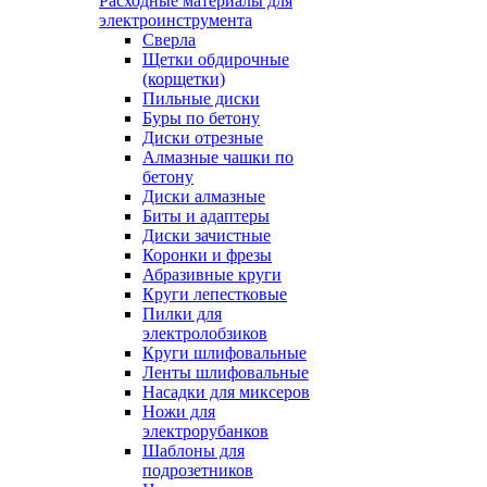
Расходные материалы для
электроинструмента
Сверла
Щетки обдирочные
(корщетки)
Пильные диски
Буры по бетону
Диски отрезные
Алмазные чашки по
бетону
Диски алмазные
Биты и адаптеры
Диски зачистные
Коронки и фрезы
Абразивные круги
Круги лепестковые
Пилки для
электролобзиков
Круги шлифовальные
Ленты шлифовальные
Насадки для миксеров
Ножи для
электрорубанков
Шаблоны для
подрозетников