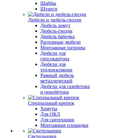
Шайбы
Штанги
Дюбели и дюбель-гвозди
Дюбель хомут
Дюбель-гвозди
Дюбель бабочка
Распорные дюбели
Монтажные патроны
Дюбели для
гипсокартона
Дюбели для
теплоизоляции
Рамный дюбель
металлический
Дюбели для газобетона
и пенобетона
Специальный крепеж
Хомуты
Для ОКЛ
Для сантехники
Монтажные площадки
Светильники