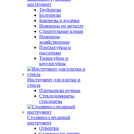
инструмент
Труборезы
Болторезы
Бокорезы и кусачки
Ножницы по металлу
Строительные клещи
Ножницы
хозяйственные
Плоскогубцы и
пассатижи
Тонкогубцы и
круглогубцы
Инструмент для плитки и
стекла
Плиткорезы ручные
Стеклодомкраты,
стеклорезы
Столярно-слесарный
инструмент
Отвертки
Стамески по дереву