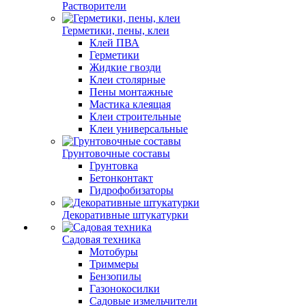
Растворители
Герметики, пены, клеи
Клей ПВА
Герметики
Жидкие гвозди
Клеи столярные
Пены монтажные
Мастика клеящая
Клеи строительные
Клеи универсальные
Грунтовочные составы
Грунтовка
Бетонконтакт
Гидрофобизаторы
Декоративные штукатурки
Садовая техника
Мотобуры
Триммеры
Бензопилы
Газонокосилки
Садовые измельчители