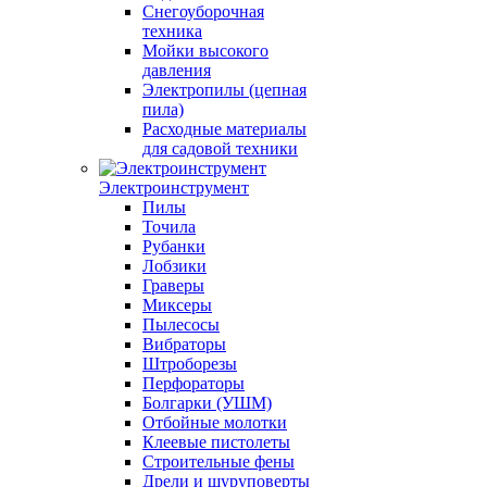
Снегоуборочная
техника
Мойки высокого
давления
Электропилы (цепная
пила)
Расходные материалы
для садовой техники
Электроинструмент
Пилы
Точила
Рубанки
Лобзики
Граверы
Миксеры
Пылесосы
Вибраторы
Штроборезы
Перфораторы
Болгарки (УШМ)
Отбойные молотки
Клеевые пистолеты
Строительные фены
Дрели и шуруповерты