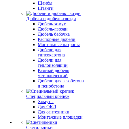
Шайбы
Штанги
Дюбели и дюбель-гвозди
Дюбель хомут
Дюбель-гвозди
Дюбель бабочка
Распорные дюбели
Монтажные патроны
Дюбели для
гипсокартона
Дюбели для
теплоизоляции
Рамный дюбель
металлический
Дюбели для газобетона
и пенобетона
Специальный крепеж
Хомуты
Для ОКЛ
Для сантехники
Монтажные площадки
Светильники