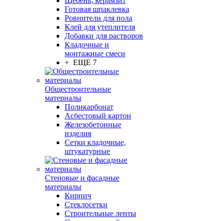
Щебень, керамзит
Готовая шпаклевка
Ровнители для пола
Клей для утеплителя
Добавки для растворов
Кладочные и
монтажные смеси
+ ЕЩЕ 7
Общестроительные
материалы
Поликарбонат
Асбестовый картон
Железобетонные
изделия
Сетки кладочные,
штукатурные
Стеновые и фасадные
материалы
Кирпич
Стеклосетки
Строительные ленты