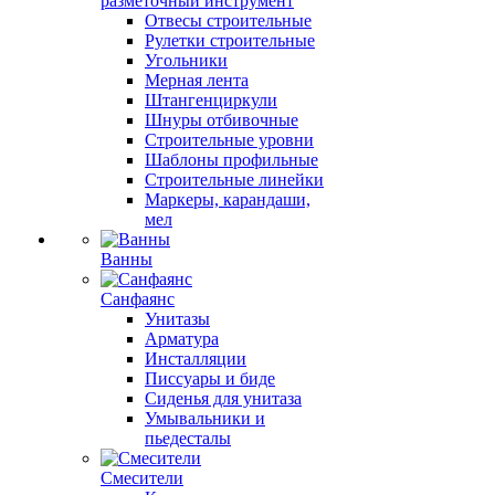
разметочный инструмент
Отвесы строительные
Рулетки строительные
Угольники
Мерная лента
Штангенциркули
Шнуры отбивочные
Строительные уровни
Шаблоны профильные
Строительные линейки
Маркеры, карандаши,
мел
Ванны
Санфаянс
Унитазы
Арматура
Инсталляции
Писсуары и биде
Сиденья для унитаза
Умывальники и
пьедесталы
Смесители