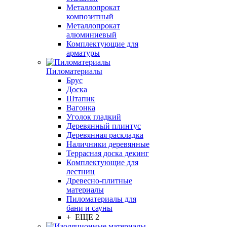
Металлопрокат
композитный
Металлопрокат
алюминиевый
Комплектующие для
арматуры
Пиломатериалы
Брус
Доска
Штапик
Вагонка
Уголок гладкий
Деревянный плинтус
Деревянная раскладка
Наличники деревянные
Террасная доска декинг
Комплектующие для
лестниц
Древесно-плитные
материалы
Пиломатериалы для
бани и сауны
+ ЕЩЕ 2