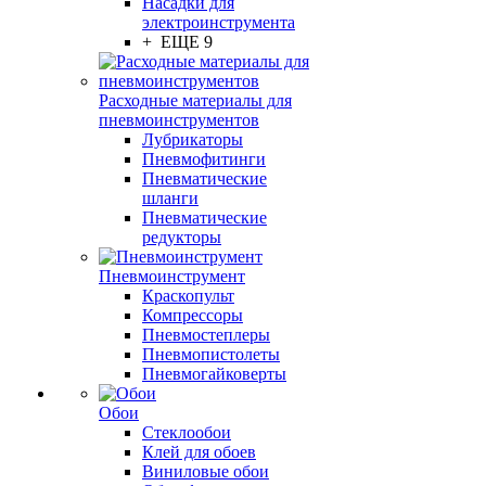
Насадки для
электроинструмента
+ ЕЩЕ 9
Расходные материалы для
пневмоинструментов
Лубрикаторы
Пневмофитинги
Пневматические
шланги
Пневматические
редукторы
Пневмоинструмент
Краскопульт
Компрессоры
Пневмостеплеры
Пневмопистолеты
Пневмогайковерты
Обои
Стеклообои
Клей для обоев
Виниловые обои