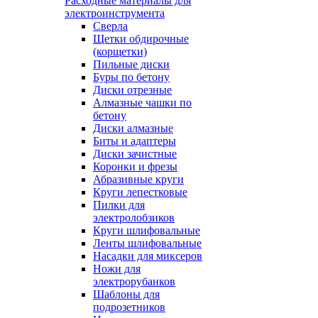
Расходные материалы для
электроинструмента
Сверла
Щетки обдирочные
(корщетки)
Пильные диски
Буры по бетону
Диски отрезные
Алмазные чашки по
бетону
Диски алмазные
Биты и адаптеры
Диски зачистные
Коронки и фрезы
Абразивные круги
Круги лепестковые
Пилки для
электролобзиков
Круги шлифовальные
Ленты шлифовальные
Насадки для миксеров
Ножи для
электрорубанков
Шаблоны для
подрозетников