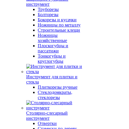
инструмент
Труборезы
Болторезы
Бокорезы и кусачки
Ножницы по металлу
Строительные клещи
Ножницы
хозяйственные
Плоскогубцы и
пассатижи
Тонкогубцы и
круглогубцы
Инструмент для плитки и
стекла
Плиткорезы ручные
Стеклодомкраты,
стеклорезы
Столярно-слесарный
инструмент
Отвертки
Стамески по дереву