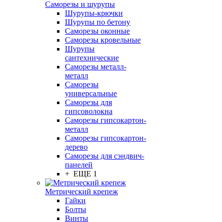
Саморезы и шурупы
Шурупы-крючки
Шурупы по бетону
Саморезы оконные
Саморезы кровельные
Шурупы
сантехнические
Саморезы металл-
металл
Саморезы
универсальные
Саморезы для
гипсоволокна
Саморезы гипсокартон-
металл
Саморезы гипсокартон-
дерево
Саморезы для сэндвич-
панелей
+ ЕЩЕ 1
Метрический крепеж
Гайки
Болты
Винты