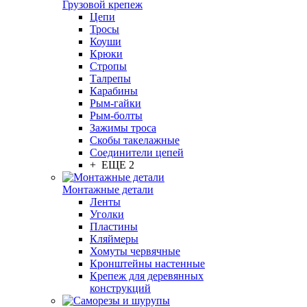
Грузовой крепеж
Цепи
Тросы
Коуши
Крюки
Стропы
Талрепы
Карабины
Рым-гайки
Рым-болты
Зажимы троса
Скобы такелажные
Соединители цепей
+ ЕЩЕ 2
Монтажные детали
Ленты
Уголки
Пластины
Кляймеры
Хомуты червячные
Кронштейны настенные
Крепеж для деревянных
конструкций