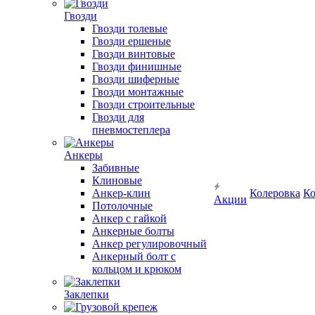
Гвозди
Гвозди толевые
Гвозди ершеные
Гвозди винтовые
Гвозди финишные
Гвозди шиферные
Гвозди монтажные
Гвозди строительные
Гвозди для
пневмостеплера
Анкеры
Забивные
Клиновые
Анкер-клин
Колеровка
Ко
Акции
Потолочные
Анкер с гайкой
Анкерные болты
Анкер регулировочный
Анкерный болт с
кольцом и крюком
Заклепки