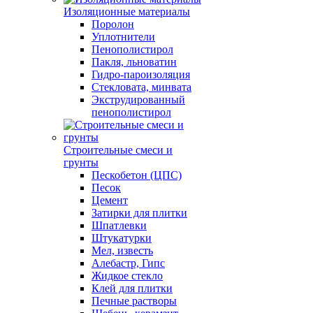
Изоляционные материалы
Поролон
Уплотнители
Пенополистирол
Пакля, льноватин
Гидро-пароизоляция
Стекловата, минвата
Экструдированный
пенополистирол
Строительные смеси и
грунты
Пескобетон (ЦПС)
Песок
Цемент
Затирки для плитки
Шпатлевки
Штукатурки
Мел, известь
Алебастр, Гипс
Жидкое стекло
Клей для плитки
Печные растворы