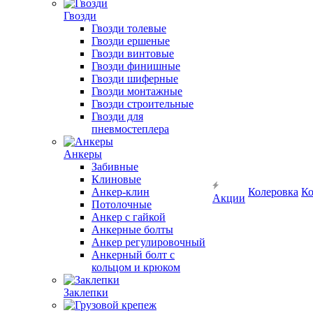
Гвозди
Гвозди толевые
Гвозди ершеные
Гвозди винтовые
Гвозди финишные
Гвозди шиферные
Гвозди монтажные
Гвозди строительные
Гвозди для
пневмостеплера
Анкеры
Забивные
Клиновые
Анкер-клин
Колеровка
Ко
Акции
Потолочные
Анкер с гайкой
Анкерные болты
Анкер регулировочный
Анкерный болт с
кольцом и крюком
Заклепки