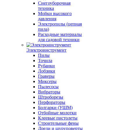
Снегоуборочная
техника
Мойки высокого
давления
Электропилы (цепная
пила)
Расходные материалы
для садовой техники
Электроинструмент
Пилы
Точила
Рубанки
Лобзики
Граверы
Миксеры
Пылесосы
Вибраторы
Штроборезы
Перфораторы
Болгарки (УШМ)
Отбойные молотки
Клеевые пистолеты
Строительные фены
Дрели и шуруповерты