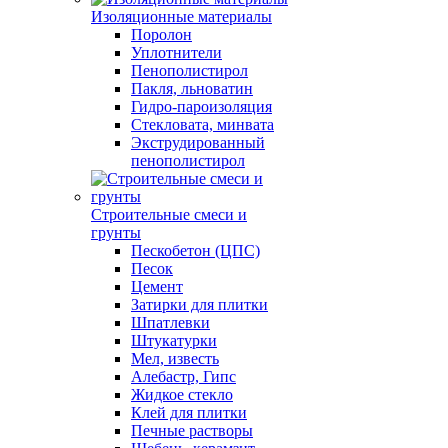
Изоляционные материалы
Поролон
Уплотнители
Пенополистирол
Пакля, льноватин
Гидро-пароизоляция
Стекловата, минвата
Экструдированный
пенополистирол
Строительные смеси и
грунты
Пескобетон (ЦПС)
Песок
Цемент
Затирки для плитки
Шпатлевки
Штукатурки
Мел, известь
Алебастр, Гипс
Жидкое стекло
Клей для плитки
Печные растворы