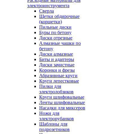
Расходные материалы для
электроинструмента
Сверла
Щетки обдирочные
(корщетки)
Пильные диски
Буры по бетону
Диски отрезные
Алмазные чашки по
бетону
Диски алмазные
Биты и адаптеры
Диски зачистные
Коронки и фрезы
Абразивные круги
Круги лепестковые
Пилки для
электролобзиков
Круги шлифовальные
Ленты шлифовальные
Насадки для миксеров
Ножи для
электрорубанков
Шаблоны для
подрозетников