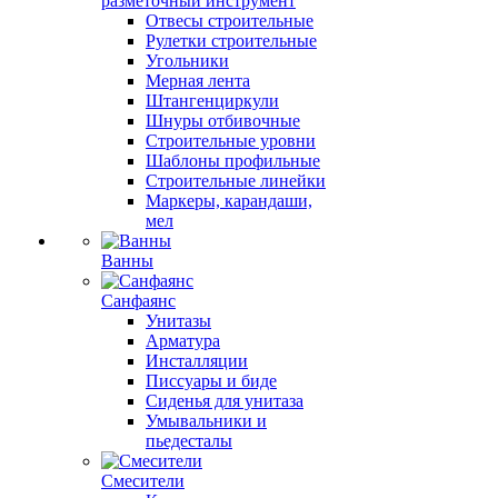
разметочный инструмент
Отвесы строительные
Рулетки строительные
Угольники
Мерная лента
Штангенциркули
Шнуры отбивочные
Строительные уровни
Шаблоны профильные
Строительные линейки
Маркеры, карандаши,
мел
Ванны
Санфаянс
Унитазы
Арматура
Инсталляции
Писсуары и биде
Сиденья для унитаза
Умывальники и
пьедесталы
Смесители