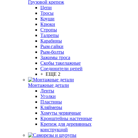
Грузовой крепеж
Цепи
Тросы
Коуши
Крюки
Стропы
Талрепы
Карабины
Рым-гайки
Рым-болты
Зажимы троса
Скобы такелажные
Соединители цепей
+ ЕЩЕ 2
Монтажные детали
Ленты
Уголки
Пластины
Кляймеры
Хомуты червячные
Кронштейны настенные
Крепеж для деревянных
конструкций