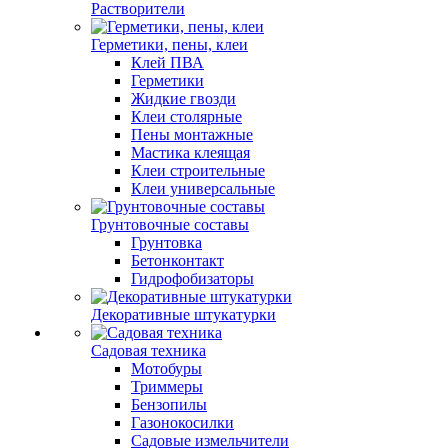
Растворители
Герметики, пены, клеи
Клей ПВА
Герметики
Жидкие гвозди
Клеи столярные
Пены монтажные
Мастика клеящая
Клеи строительные
Клеи универсальные
Грунтовочные составы
Грунтовка
Бетонконтакт
Гидрофобизаторы
Декоративные штукатурки
Садовая техника
Мотобуры
Триммеры
Бензопилы
Газонокосилки
Садовые измельчители