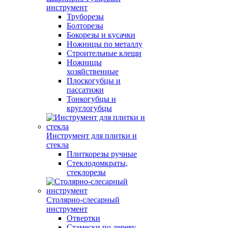
инструмент
Труборезы
Болторезы
Бокорезы и кусачки
Ножницы по металлу
Строительные клещи
Ножницы
хозяйственные
Плоскогубцы и
пассатижи
Тонкогубцы и
круглогубцы
Инструмент для плитки и
стекла
Плиткорезы ручные
Стеклодомкраты,
стеклорезы
Столярно-слесарный
инструмент
Отвертки
Стамески по дереву