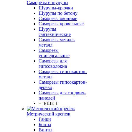
Саморезы и шурупы
Шурупы-крючки
Шурупы по бетону
Саморезы оконные
Саморезы кровельные
Шурупы
сантехнические
Саморезы металл-
металл
Саморезы
универсальные
Саморезы для
гипсоволокна
Саморезы гипсокартон-
металл
Саморезы гипсокартон-
дерево
Саморезы для сэндвич-
панелей
+ ЕЩЕ 1
Метрический крепеж
Гайки
Болты
Винты