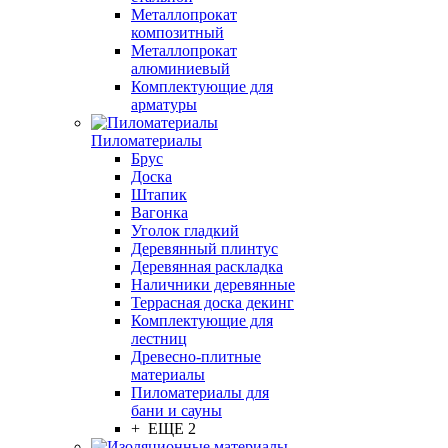
Металлопрокат
композитный
Металлопрокат
алюминиевый
Комплектующие для
арматуры
Пиломатериалы
Брус
Доска
Штапик
Вагонка
Уголок гладкий
Деревянный плинтус
Деревянная раскладка
Наличники деревянные
Террасная доска декинг
Комплектующие для
лестниц
Древесно-плитные
материалы
Пиломатериалы для
бани и сауны
+ ЕЩЕ 2