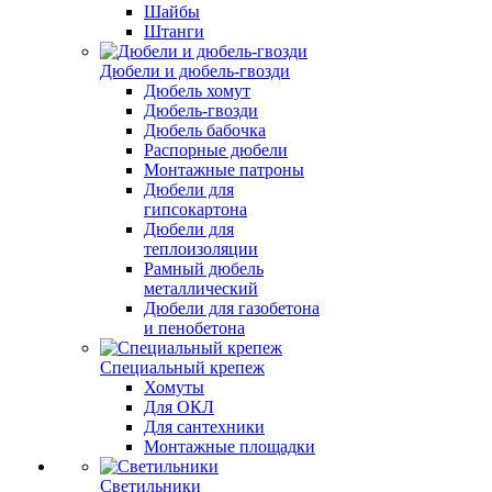
Шайбы
Штанги
Дюбели и дюбель-гвозди
Дюбель хомут
Дюбель-гвозди
Дюбель бабочка
Распорные дюбели
Монтажные патроны
Дюбели для
гипсокартона
Дюбели для
теплоизоляции
Рамный дюбель
металлический
Дюбели для газобетона
и пенобетона
Специальный крепеж
Хомуты
Для ОКЛ
Для сантехники
Монтажные площадки
Светильники