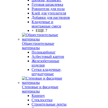
Щебень, керамзит
Готовая шпаклевка
Ровнители для пола
Клей для утеплителя
Добавки для растворов
Кладочные и
монтажные смеси
+ ЕЩЕ 7
Общестроительные
материалы
Поликарбонат
Асбестовый картон
Железобетонные
изделия
Сетки кладочные,
штукатурные
Стеновые и фасадные
материалы
Кирпич
Стеклосетки
Строительные ленты