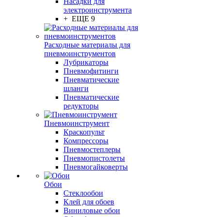
Насадки для
электроинструмента
+ ЕЩЕ 9
Расходные материалы для
пневмоинструментов
Лубрикаторы
Пневмофитинги
Пневматические
шланги
Пневматические
редукторы
Пневмоинструмент
Краскопульт
Компрессоры
Пневмостеплеры
Пневмопистолеты
Пневмогайковерты
Обои
Стеклообои
Клей для обоев
Виниловые обои