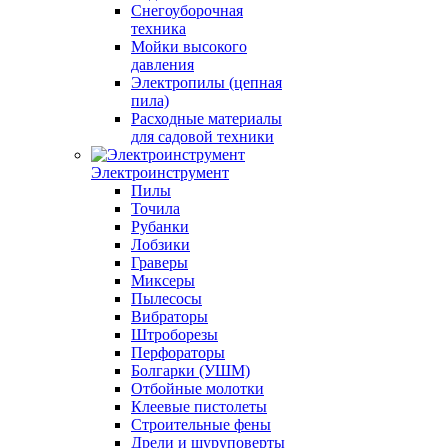
Снегоуборочная
техника
Мойки высокого
давления
Электропилы (цепная
пила)
Расходные материалы
для садовой техники
Электроинструмент
Пилы
Точила
Рубанки
Лобзики
Граверы
Миксеры
Пылесосы
Вибраторы
Штроборезы
Перфораторы
Болгарки (УШМ)
Отбойные молотки
Клеевые пистолеты
Строительные фены
Дрели и шуруповерты