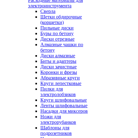
Расходные материалы для
электроинструмента
Сверла
Щетки обдирочные
(корщетки)
Пильные диски
Буры по бетону
Диски отрезные
Алмазные чашки по
бетону
Диски алмазные
Биты и адаптеры
Диски зачистные
Коронки и фрезы
Абразивные круги
Круги лепестковые
Пилки для
электролобзиков
Круги шлифовальные
Ленты шлифовальные
Насадки для миксеров
Ножи для
электрорубанков
Шаблоны для
подрозетников