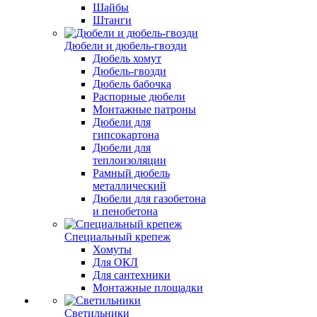
Шайбы
Штанги
Дюбели и дюбель-гвозди
Дюбель хомут
Дюбель-гвозди
Дюбель бабочка
Распорные дюбели
Монтажные патроны
Дюбели для
гипсокартона
Дюбели для
теплоизоляции
Рамный дюбель
металлический
Дюбели для газобетона
и пенобетона
Специальный крепеж
Хомуты
Для ОКЛ
Для сантехники
Монтажные площадки
Светильники