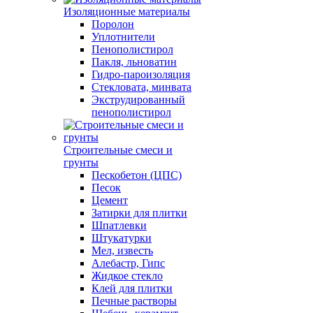
Изоляционные материалы
Поролон
Уплотнители
Пенополистирол
Пакля, льноватин
Гидро-пароизоляция
Стекловата, минвата
Экструдированный
пенополистирол
Строительные смеси и
грунты
Пескобетон (ЦПС)
Песок
Цемент
Затирки для плитки
Шпатлевки
Штукатурки
Мел, известь
Алебастр, Гипс
Жидкое стекло
Клей для плитки
Печные растворы