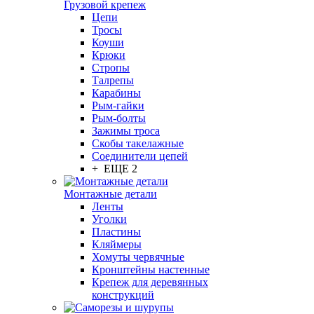
Грузовой крепеж
Цепи
Тросы
Коуши
Крюки
Стропы
Талрепы
Карабины
Рым-гайки
Рым-болты
Зажимы троса
Скобы такелажные
Соединители цепей
+ ЕЩЕ 2
Монтажные детали
Ленты
Уголки
Пластины
Кляймеры
Хомуты червячные
Кронштейны настенные
Крепеж для деревянных
конструкций