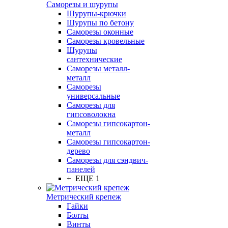
Саморезы и шурупы
Шурупы-крючки
Шурупы по бетону
Саморезы оконные
Саморезы кровельные
Шурупы
сантехнические
Саморезы металл-
металл
Саморезы
универсальные
Саморезы для
гипсоволокна
Саморезы гипсокартон-
металл
Саморезы гипсокартон-
дерево
Саморезы для сэндвич-
панелей
+ ЕЩЕ 1
Метрический крепеж
Гайки
Болты
Винты