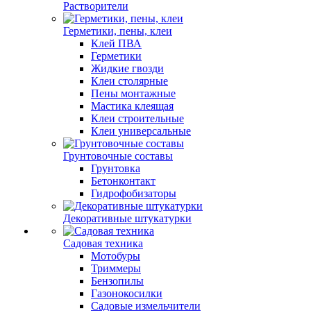
Растворители
Герметики, пены, клеи
Клей ПВА
Герметики
Жидкие гвозди
Клеи столярные
Пены монтажные
Мастика клеящая
Клеи строительные
Клеи универсальные
Грунтовочные составы
Грунтовка
Бетонконтакт
Гидрофобизаторы
Декоративные штукатурки
Садовая техника
Мотобуры
Триммеры
Бензопилы
Газонокосилки
Садовые измельчители