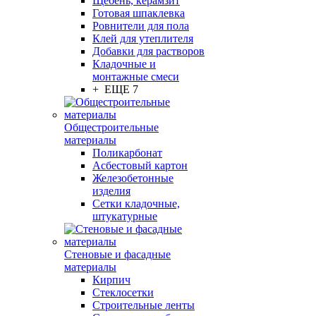
Щебень, керамзит
Готовая шпаклевка
Ровнители для пола
Клей для утеплителя
Добавки для растворов
Кладочные и
монтажные смеси
+ ЕЩЕ 7
Общестроительные
материалы
Поликарбонат
Асбестовый картон
Железобетонные
изделия
Сетки кладочные,
штукатурные
Стеновые и фасадные
материалы
Кирпич
Стеклосетки
Строительные ленты