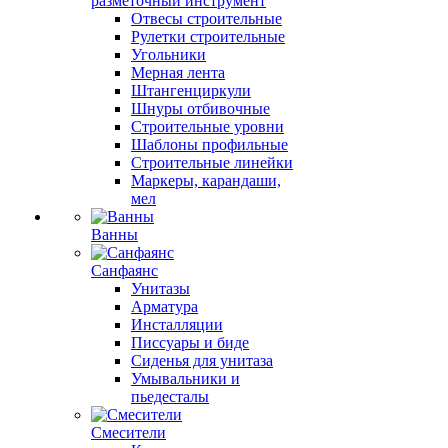
разметочный инструмент
Отвесы строительные
Рулетки строительные
Угольники
Мерная лента
Штангенциркули
Шнуры отбивочные
Строительные уровни
Шаблоны профильные
Строительные линейки
Маркеры, карандаши,
мел
Ванны
Санфаянс
Унитазы
Арматура
Инсталляции
Писсуары и биде
Сиденья для унитаза
Умывальники и
пьедесталы
Смесители