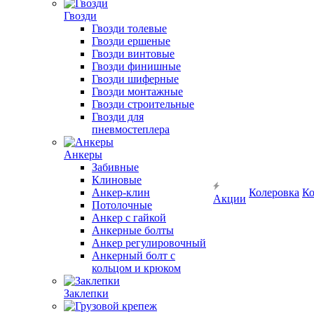
Гвозди
Гвозди толевые
Гвозди ершеные
Гвозди винтовые
Гвозди финишные
Гвозди шиферные
Гвозди монтажные
Гвозди строительные
Гвозди для
пневмостеплера
Анкеры
Забивные
Клиновые
Анкер-клин
Колеровка
Ко
Акции
Потолочные
Анкер с гайкой
Анкерные болты
Анкер регулировочный
Анкерный болт с
кольцом и крюком
Заклепки