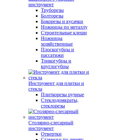
инструмент
Труборезы
Болторезы
Бокорезы и кусачки
Ножницы по металлу
Строительные клещи
Ножницы
хозяйственные
Плоскогубцы и
пассатижи
Тонкогубцы и
круглогубцы
Инструмент для плитки и
стекла
Плиткорезы ручные
Стеклодомкраты,
стеклорезы
Столярно-слесарный
инструмент
Отвертки
Стамески по дереву