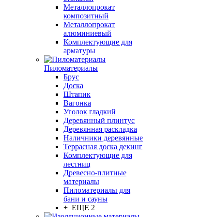
Металлопрокат
композитный
Металлопрокат
алюминиевый
Комплектующие для
арматуры
Пиломатериалы
Брус
Доска
Штапик
Вагонка
Уголок гладкий
Деревянный плинтус
Деревянная раскладка
Наличники деревянные
Террасная доска декинг
Комплектующие для
лестниц
Древесно-плитные
материалы
Пиломатериалы для
бани и сауны
+ ЕЩЕ 2