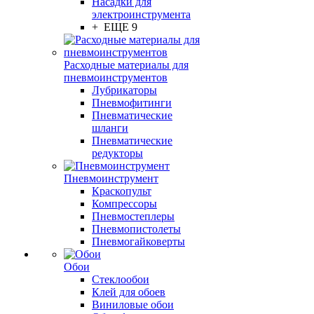
Насадки для
электроинструмента
+ ЕЩЕ 9
Расходные материалы для
пневмоинструментов
Лубрикаторы
Пневмофитинги
Пневматические
шланги
Пневматические
редукторы
Пневмоинструмент
Краскопульт
Компрессоры
Пневмостеплеры
Пневмопистолеты
Пневмогайковерты
Обои
Стеклообои
Клей для обоев
Виниловые обои