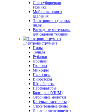
Снегоуборочная
техника
Мойки высокого
давления
Электропилы (цепная
пила)
Расходные материалы
для садовой техники
Электроинструмент
Пилы
Точила
Рубанки
Лобзики
Граверы
Миксеры
Пылесосы
Вибраторы
Штроборезы
Перфораторы
Болгарки (УШМ)
Отбойные молотки
Клеевые пистолеты
Строительные фены
Дрели и шуруповерты