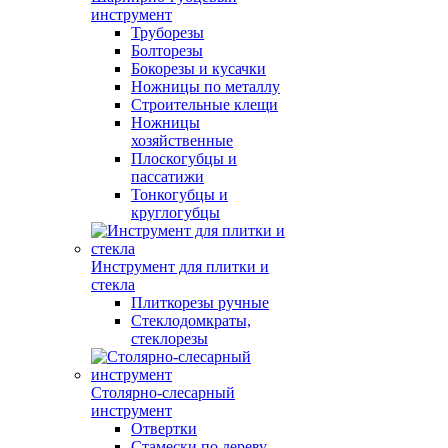
инструмент
Труборезы
Болторезы
Бокорезы и кусачки
Ножницы по металлу
Строительные клещи
Ножницы
хозяйственные
Плоскогубцы и
пассатижи
Тонкогубцы и
круглогубцы
Инструмент для плитки и
стекла
Плиткорезы ручные
Стеклодомкраты,
стеклорезы
Столярно-слесарный
инструмент
Отвертки
Стамески по дереву