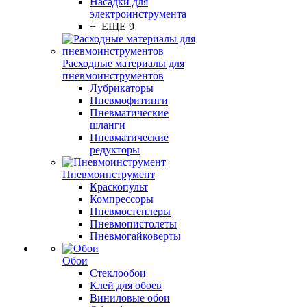
Насадки для
электроинструмента
+ ЕЩЕ 9
Расходные материалы для
пневмоинструментов
Лубрикаторы
Пневмофитинги
Пневматические
шланги
Пневматические
редукторы
Пневмоинструмент
Краскопульт
Компрессоры
Пневмостеплеры
Пневмопистолеты
Пневмогайковерты
Обои
Стеклообои
Клей для обоев
Виниловые обои