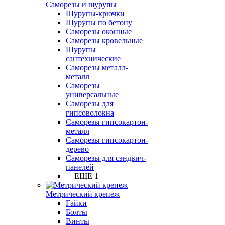
Саморезы и шурупы
Шурупы-крючки
Шурупы по бетону
Саморезы оконные
Саморезы кровельные
Шурупы
сантехнические
Саморезы металл-
металл
Саморезы
универсальные
Саморезы для
гипсоволокна
Саморезы гипсокартон-
металл
Саморезы гипсокартон-
дерево
Саморезы для сэндвич-
панелей
+ ЕЩЕ 1
Метрический крепеж
Гайки
Болты
Винты