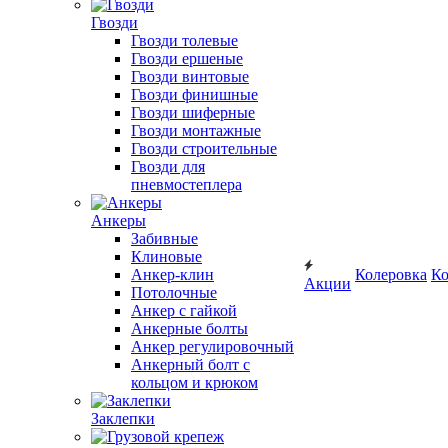
Гвозди
Гвозди толевые
Гвозди ершеные
Гвозди винтовые
Гвозди финишные
Гвозди шиферные
Гвозди монтажные
Гвозди строительные
Гвозди для
пневмостеплера
Анкеры
Забивные
Клиновые
Анкер-клин
Колеровка
Ко
Акции
Потолочные
Анкер с гайкой
Анкерные болты
Анкер регулировочный
Анкерный болт с
кольцом и крюком
Заклепки