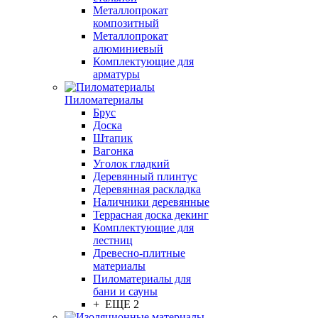
Металлопрокат
композитный
Металлопрокат
алюминиевый
Комплектующие для
арматуры
Пиломатериалы
Брус
Доска
Штапик
Вагонка
Уголок гладкий
Деревянный плинтус
Деревянная раскладка
Наличники деревянные
Террасная доска декинг
Комплектующие для
лестниц
Древесно-плитные
материалы
Пиломатериалы для
бани и сауны
+ ЕЩЕ 2