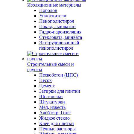
Изоляционные материалы
Поролон
Уплотнители
Пенополистирол
Пакля, льноватин
Гидро-пароизоляция
Стекловата, минвата
Экструдированный
пенополистирол
Строительные смеси и
грунты
Пескобетон (ЦПС)
Песок
Цемент
Затирки для плитки
Шпатлевки
Штукатурки
Мел, известь
Алебастр, Гипс
Жидкое стекло
Клей для плитки
Печные растворы