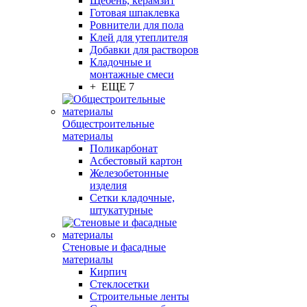
Щебень, керамзит
Готовая шпаклевка
Ровнители для пола
Клей для утеплителя
Добавки для растворов
Кладочные и
монтажные смеси
+ ЕЩЕ 7
Общестроительные
материалы
Поликарбонат
Асбестовый картон
Железобетонные
изделия
Сетки кладочные,
штукатурные
Стеновые и фасадные
материалы
Кирпич
Стеклосетки
Строительные ленты