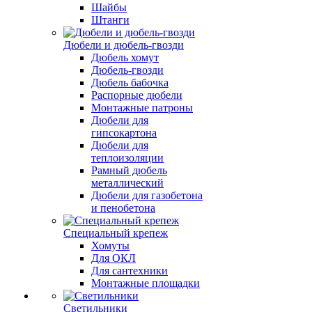
Шайбы
Штанги
Дюбели и дюбель-гвозди
Дюбель хомут
Дюбель-гвозди
Дюбель бабочка
Распорные дюбели
Монтажные патроны
Дюбели для
гипсокартона
Дюбели для
теплоизоляции
Рамный дюбель
металлический
Дюбели для газобетона
и пенобетона
Специальный крепеж
Хомуты
Для ОКЛ
Для сантехники
Монтажные площадки
Светильники