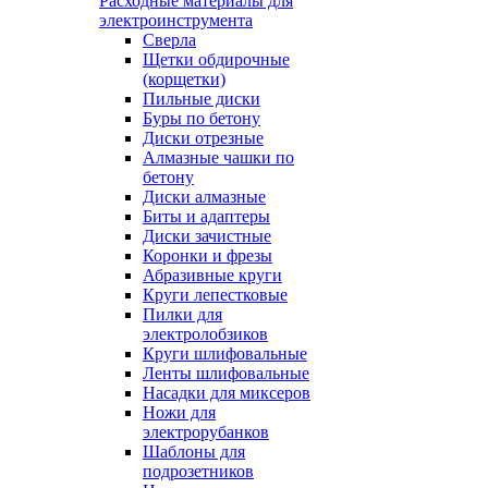
Расходные материалы для
электроинструмента
Сверла
Щетки обдирочные
(корщетки)
Пильные диски
Буры по бетону
Диски отрезные
Алмазные чашки по
бетону
Диски алмазные
Биты и адаптеры
Диски зачистные
Коронки и фрезы
Абразивные круги
Круги лепестковые
Пилки для
электролобзиков
Круги шлифовальные
Ленты шлифовальные
Насадки для миксеров
Ножи для
электрорубанков
Шаблоны для
подрозетников