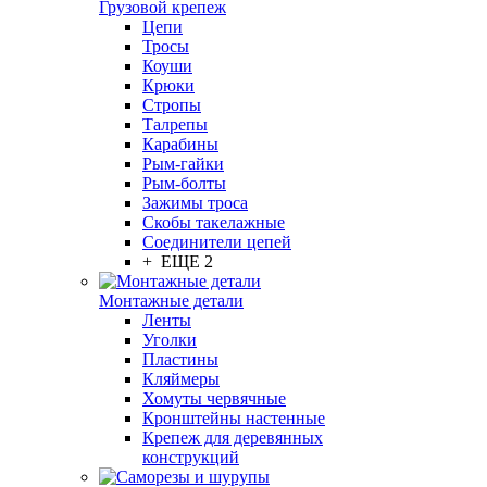
Грузовой крепеж
Цепи
Тросы
Коуши
Крюки
Стропы
Талрепы
Карабины
Рым-гайки
Рым-болты
Зажимы троса
Скобы такелажные
Соединители цепей
+ ЕЩЕ 2
Монтажные детали
Ленты
Уголки
Пластины
Кляймеры
Хомуты червячные
Кронштейны настенные
Крепеж для деревянных
конструкций