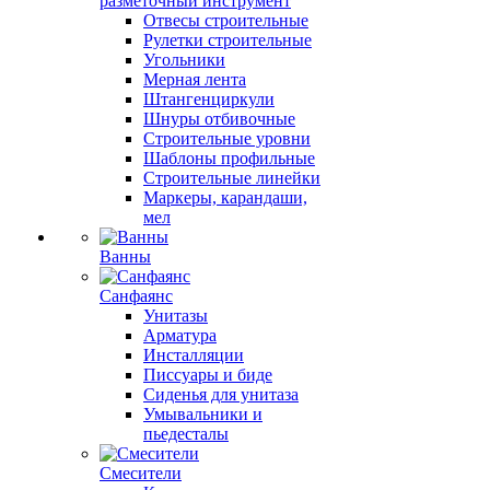
разметочный инструмент
Отвесы строительные
Рулетки строительные
Угольники
Мерная лента
Штангенциркули
Шнуры отбивочные
Строительные уровни
Шаблоны профильные
Строительные линейки
Маркеры, карандаши,
мел
Ванны
Санфаянс
Унитазы
Арматура
Инсталляции
Писсуары и биде
Сиденья для унитаза
Умывальники и
пьедесталы
Смесители