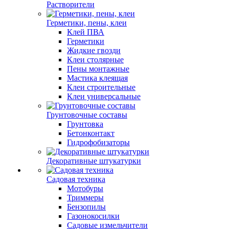
Растворители
Герметики, пены, клеи
Клей ПВА
Герметики
Жидкие гвозди
Клеи столярные
Пены монтажные
Мастика клеящая
Клеи строительные
Клеи универсальные
Грунтовочные составы
Грунтовка
Бетонконтакт
Гидрофобизаторы
Декоративные штукатурки
Садовая техника
Мотобуры
Триммеры
Бензопилы
Газонокосилки
Садовые измельчители