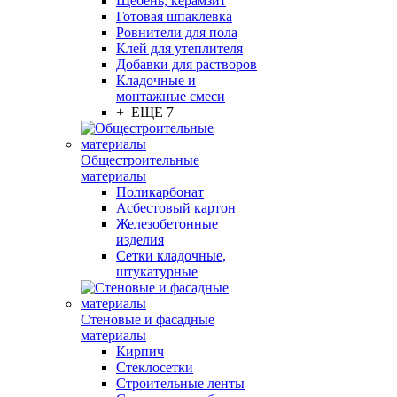
Щебень, керамзит
Готовая шпаклевка
Ровнители для пола
Клей для утеплителя
Добавки для растворов
Кладочные и
монтажные смеси
+ ЕЩЕ 7
Общестроительные
материалы
Поликарбонат
Асбестовый картон
Железобетонные
изделия
Сетки кладочные,
штукатурные
Стеновые и фасадные
материалы
Кирпич
Стеклосетки
Строительные ленты