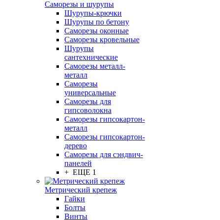
Саморезы и шурупы
Шурупы-крючки
Шурупы по бетону
Саморезы оконные
Саморезы кровельные
Шурупы
сантехнические
Саморезы металл-
металл
Саморезы
универсальные
Саморезы для
гипсоволокна
Саморезы гипсокартон-
металл
Саморезы гипсокартон-
дерево
Саморезы для сэндвич-
панелей
+ ЕЩЕ 1
Метрический крепеж
Гайки
Болты
Винты