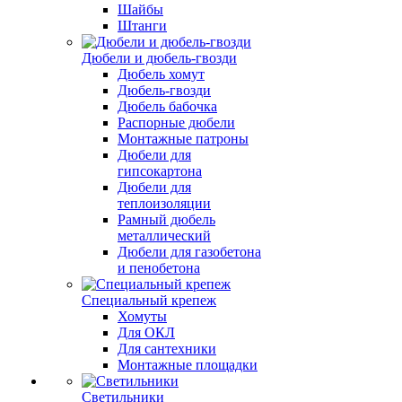
Шайбы
Штанги
Дюбели и дюбель-гвозди
Дюбель хомут
Дюбель-гвозди
Дюбель бабочка
Распорные дюбели
Монтажные патроны
Дюбели для
гипсокартона
Дюбели для
теплоизоляции
Рамный дюбель
металлический
Дюбели для газобетона
и пенобетона
Специальный крепеж
Хомуты
Для ОКЛ
Для сантехники
Монтажные площадки
Светильники