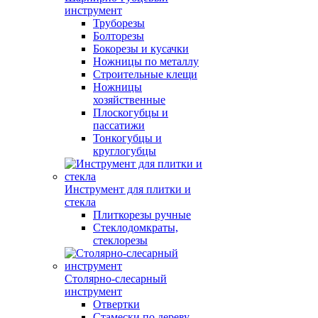
инструмент
Труборезы
Болторезы
Бокорезы и кусачки
Ножницы по металлу
Строительные клещи
Ножницы
хозяйственные
Плоскогубцы и
пассатижи
Тонкогубцы и
круглогубцы
Инструмент для плитки и
стекла
Плиткорезы ручные
Стеклодомкраты,
стеклорезы
Столярно-слесарный
инструмент
Отвертки
Стамески по дереву