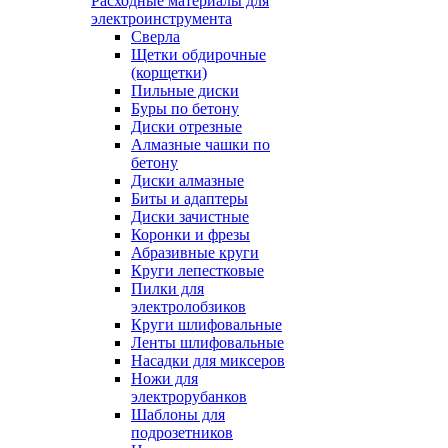
Расходные материалы для
электроинструмента
Сверла
Щетки обдирочные
(корщетки)
Пильные диски
Буры по бетону
Диски отрезные
Алмазные чашки по
бетону
Диски алмазные
Биты и адаптеры
Диски зачистные
Коронки и фрезы
Абразивные круги
Круги лепестковые
Пилки для
электролобзиков
Круги шлифовальные
Ленты шлифовальные
Насадки для миксеров
Ножи для
электрорубанков
Шаблоны для
подрозетников