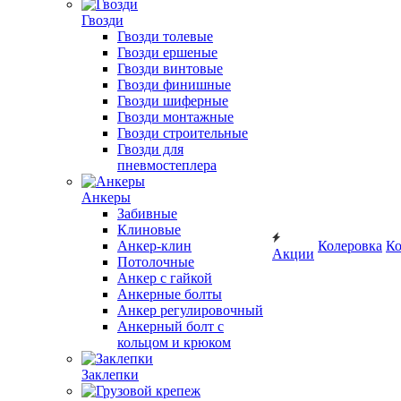
Гвозди
Гвозди толевые
Гвозди ершеные
Гвозди винтовые
Гвозди финишные
Гвозди шиферные
Гвозди монтажные
Гвозди строительные
Гвозди для
пневмостеплера
Анкеры
Забивные
Клиновые
Анкер-клин
Колеровка
Ко
Акции
Потолочные
Анкер с гайкой
Анкерные болты
Анкер регулировочный
Анкерный болт с
кольцом и крюком
Заклепки