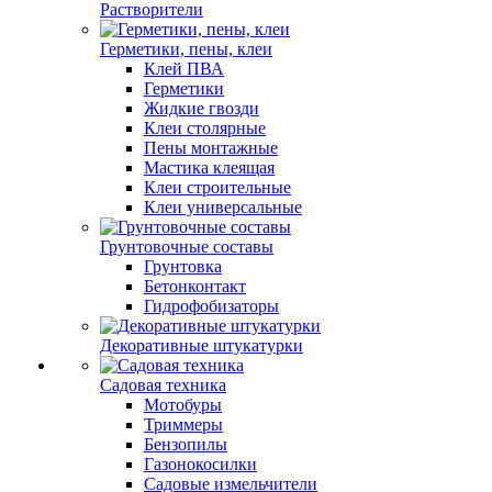
Растворители
Герметики, пены, клеи
Клей ПВА
Герметики
Жидкие гвозди
Клеи столярные
Пены монтажные
Мастика клеящая
Клеи строительные
Клеи универсальные
Грунтовочные составы
Грунтовка
Бетонконтакт
Гидрофобизаторы
Декоративные штукатурки
Садовая техника
Мотобуры
Триммеры
Бензопилы
Газонокосилки
Садовые измельчители