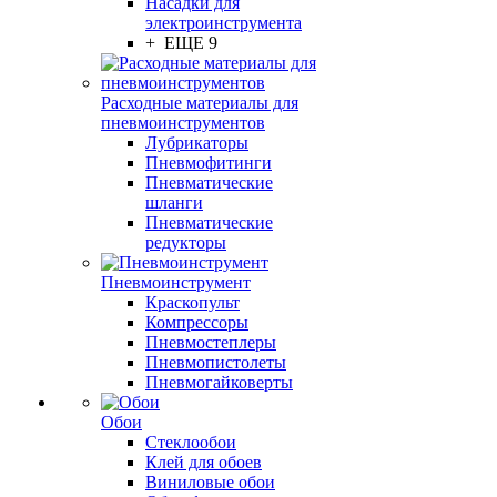
Насадки для
электроинструмента
+ ЕЩЕ 9
Расходные материалы для
пневмоинструментов
Лубрикаторы
Пневмофитинги
Пневматические
шланги
Пневматические
редукторы
Пневмоинструмент
Краскопульт
Компрессоры
Пневмостеплеры
Пневмопистолеты
Пневмогайковерты
Обои
Стеклообои
Клей для обоев
Виниловые обои