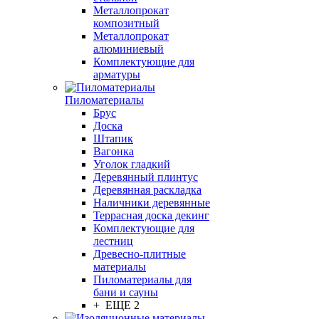
Металлопрокат
композитный
Металлопрокат
алюминиевый
Комплектующие для
арматуры
Пиломатериалы
Брус
Доска
Штапик
Вагонка
Уголок гладкий
Деревянный плинтус
Деревянная раскладка
Наличники деревянные
Террасная доска декинг
Комплектующие для
лестниц
Древесно-плитные
материалы
Пиломатериалы для
бани и сауны
+ ЕЩЕ 2