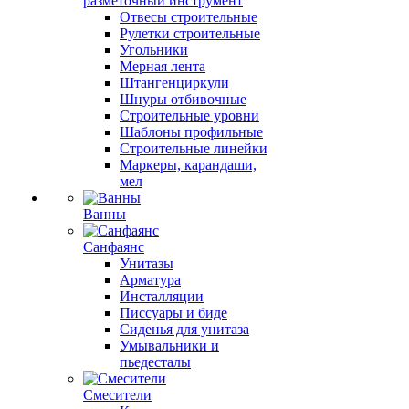
разметочный инструмент
Отвесы строительные
Рулетки строительные
Угольники
Мерная лента
Штангенциркули
Шнуры отбивочные
Строительные уровни
Шаблоны профильные
Строительные линейки
Маркеры, карандаши,
мел
Ванны
Санфаянс
Унитазы
Арматура
Инсталляции
Писсуары и биде
Сиденья для унитаза
Умывальники и
пьедесталы
Смесители