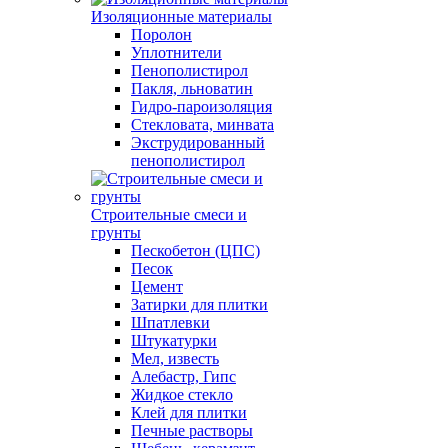
Изоляционные материалы
Поролон
Уплотнители
Пенополистирол
Пакля, льноватин
Гидро-пароизоляция
Стекловата, минвата
Экструдированный
пенополистирол
Строительные смеси и
грунты
Пескобетон (ЦПС)
Песок
Цемент
Затирки для плитки
Шпатлевки
Штукатурки
Мел, известь
Алебастр, Гипс
Жидкое стекло
Клей для плитки
Печные растворы