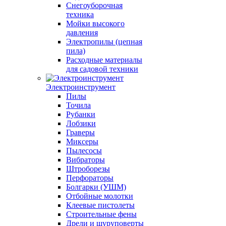
Снегоуборочная
техника
Мойки высокого
давления
Электропилы (цепная
пила)
Расходные материалы
для садовой техники
Электроинструмент
Пилы
Точила
Рубанки
Лобзики
Граверы
Миксеры
Пылесосы
Вибраторы
Штроборезы
Перфораторы
Болгарки (УШМ)
Отбойные молотки
Клеевые пистолеты
Строительные фены
Дрели и шуруповерты