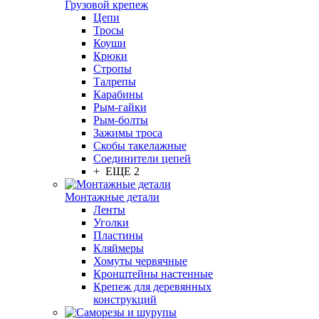
Грузовой крепеж
Цепи
Тросы
Коуши
Крюки
Стропы
Талрепы
Карабины
Рым-гайки
Рым-болты
Зажимы троса
Скобы такелажные
Соединители цепей
+ ЕЩЕ 2
Монтажные детали
Ленты
Уголки
Пластины
Кляймеры
Хомуты червячные
Кронштейны настенные
Крепеж для деревянных
конструкций