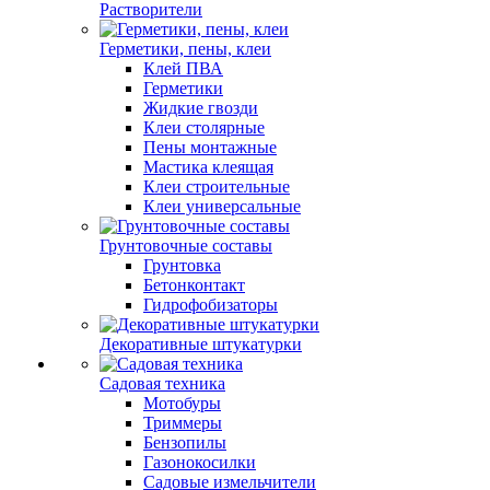
Растворители
Герметики, пены, клеи
Клей ПВА
Герметики
Жидкие гвозди
Клеи столярные
Пены монтажные
Мастика клеящая
Клеи строительные
Клеи универсальные
Грунтовочные составы
Грунтовка
Бетонконтакт
Гидрофобизаторы
Декоративные штукатурки
Садовая техника
Мотобуры
Триммеры
Бензопилы
Газонокосилки
Садовые измельчители