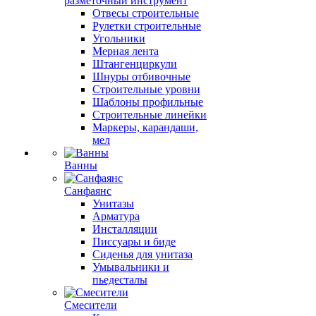
разметочный инструмент
Отвесы строительные
Рулетки строительные
Угольники
Мерная лента
Штангенциркули
Шнуры отбивочные
Строительные уровни
Шаблоны профильные
Строительные линейки
Маркеры, карандаши,
мел
Ванны
Санфаянс
Унитазы
Арматура
Инсталляции
Писсуары и биде
Сиденья для унитаза
Умывальники и
пьедесталы
Смесители