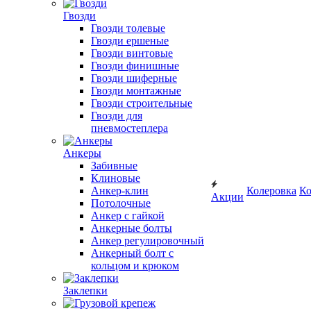
Гвозди
Гвозди толевые
Гвозди ершеные
Гвозди винтовые
Гвозди финишные
Гвозди шиферные
Гвозди монтажные
Гвозди строительные
Гвозди для
пневмостеплера
Анкеры
Забивные
Клиновые
Анкер-клин
Колеровка
Ко
Акции
Потолочные
Анкер с гайкой
Анкерные болты
Анкер регулировочный
Анкерный болт с
кольцом и крюком
Заклепки