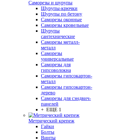
Саморезы и шурупы
Шурупы-крючки
Шурупы по бетону
Саморезы оконные
Саморезы кровельные
Шурупы
сантехнические
Саморезы металл-
металл
Саморезы
универсальные
Саморезы для
гипсоволокна
Саморезы гипсокартон-
металл
Саморезы гипсокартон-
дерево
Саморезы для сэндвич-
панелей
+ ЕЩЕ 1
Метрический крепеж
Гайки
Болты
Винты