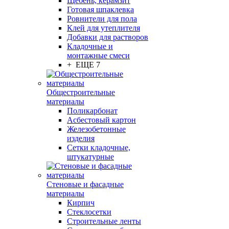
Щебень, керамзит
Готовая шпаклевка
Ровнители для пола
Клей для утеплителя
Добавки для растворов
Кладочные и
монтажные смеси
+ ЕЩЕ 7
Общестроительные
материалы
Поликарбонат
Асбестовый картон
Железобетонные
изделия
Сетки кладочные,
штукатурные
Стеновые и фасадные
материалы
Кирпич
Стеклосетки
Строительные ленты