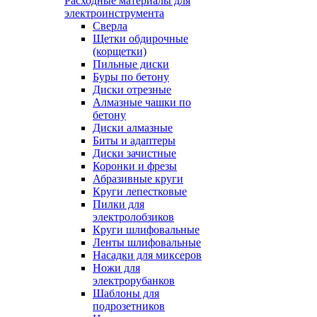
Расходные материалы для
электроинструмента
Сверла
Щетки обдирочные
(корщетки)
Пильные диски
Буры по бетону
Диски отрезные
Алмазные чашки по
бетону
Диски алмазные
Биты и адаптеры
Диски зачистные
Коронки и фрезы
Абразивные круги
Круги лепестковые
Пилки для
электролобзиков
Круги шлифовальные
Ленты шлифовальные
Насадки для миксеров
Ножи для
электрорубанков
Шаблоны для
подрозетников