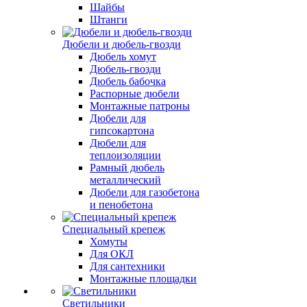
Шайбы
Штанги
Дюбели и дюбель-гвозди
Дюбель хомут
Дюбель-гвозди
Дюбель бабочка
Распорные дюбели
Монтажные патроны
Дюбели для
гипсокартона
Дюбели для
теплоизоляции
Рамный дюбель
металлический
Дюбели для газобетона
и пенобетона
Специальный крепеж
Хомуты
Для ОКЛ
Для сантехники
Монтажные площадки
Светильники