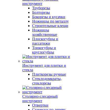
инструмент
Труборезы
Болторезы
Бокорезы и кусачки
Ножницы по металлу
Строительные клещи
Ножницы
хозяйственные
Плоскогубцы и
пассатижи
Тонкогубцы и
круглогубцы
Инструмент для плитки и
стекла
Плиткорезы ручные
Стеклодомкраты,
стеклорезы
Столярно-слесарный
инструмент
Отвертки
Стамески по дереву