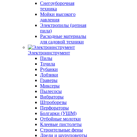
Снегоуборочная
техника
Мойки высокого
давления
Электропилы (цепная
пила)
Расходные материалы
для садовой техники
Электроинструмент
Пилы
Точила
Рубанки
Лобзики
Граверы
Миксеры
Пылесосы
Вибраторы
Штроборезы
Перфораторы
Болгарки (УШМ)
Отбойные молотки
Клеевые пистолеты
Строительные фены
Дрели и шуруповерты