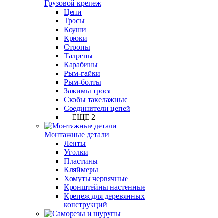
Грузовой крепеж
Цепи
Тросы
Коуши
Крюки
Стропы
Талрепы
Карабины
Рым-гайки
Рым-болты
Зажимы троса
Скобы такелажные
Соединители цепей
+ ЕЩЕ 2
Монтажные детали
Ленты
Уголки
Пластины
Кляймеры
Хомуты червячные
Кронштейны настенные
Крепеж для деревянных
конструкций