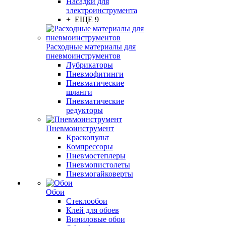
Насадки для
электроинструмента
+ ЕЩЕ 9
Расходные материалы для
пневмоинструментов
Лубрикаторы
Пневмофитинги
Пневматические
шланги
Пневматические
редукторы
Пневмоинструмент
Краскопульт
Компрессоры
Пневмостеплеры
Пневмопистолеты
Пневмогайковерты
Обои
Стеклообои
Клей для обоев
Виниловые обои