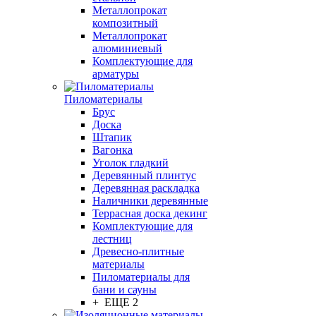
Металлопрокат
композитный
Металлопрокат
алюминиевый
Комплектующие для
арматуры
Пиломатериалы
Брус
Доска
Штапик
Вагонка
Уголок гладкий
Деревянный плинтус
Деревянная раскладка
Наличники деревянные
Террасная доска декинг
Комплектующие для
лестниц
Древесно-плитные
материалы
Пиломатериалы для
бани и сауны
+ ЕЩЕ 2