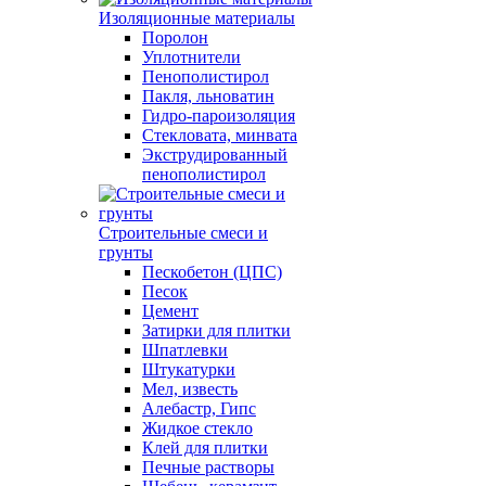
Изоляционные материалы
Поролон
Уплотнители
Пенополистирол
Пакля, льноватин
Гидро-пароизоляция
Стекловата, минвата
Экструдированный
пенополистирол
Строительные смеси и
грунты
Пескобетон (ЦПС)
Песок
Цемент
Затирки для плитки
Шпатлевки
Штукатурки
Мел, известь
Алебастр, Гипс
Жидкое стекло
Клей для плитки
Печные растворы