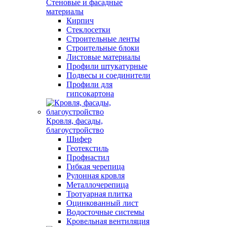
Стеновые и фасадные
материалы
Кирпич
Стеклосетки
Строительные ленты
Строительные блоки
Листовые материалы
Профили штукатурные
Подвесы и соединители
Профили для
гипсокартона
Кровля, фасады,
благоустройство
Шифер
Геотекстиль
Профнастил
Гибкая черепица
Рулонная кровля
Металлочерепица
Тротуарная плитка
Оцинкованный лист
Водосточные системы
Кровельная вентиляция