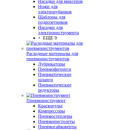
Насадки для миксеров
Ножи для
электрорубанков
Шаблоны для
подрозетников
Насадки для
электроинструмента
+ ЕЩЕ 9
Расходные материалы для
пневмоинструментов
Лубрикаторы
Пневмофитинги
Пневматические
шланги
Пневматические
редукторы
Пневмоинструмент
Краскопульт
Компрессоры
Пневмостеплеры
Пневмопистолеты
Пневмогайковерты