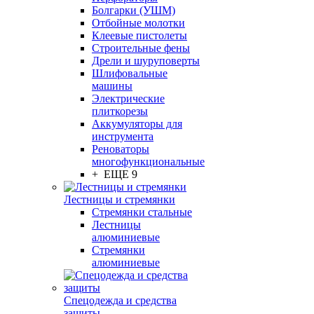
Болгарки (УШМ)
Отбойные молотки
Клеевые пистолеты
Строительные фены
Дрели и шуруповерты
Шлифовальные
машины
Электрические
плиткорезы
Аккумуляторы для
инструмента
Реноваторы
многофункциональные
+ ЕЩЕ 9
Лестницы и стремянки
Стремянки стальные
Лестницы
алюминиевые
Стремянки
алюминиевые
Спецодежда и средства
защиты