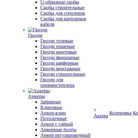
U-образные скобы
Скобы строительные
Скобы для степлеров
Скобы для крепления
кабеля
Гвозди
Гвозди толевые
Гвозди ершеные
Гвозди винтовые
Гвозди финишные
Гвозди шиферные
Гвозди монтажные
Гвозди строительные
Гвозди для
пневмостеплера
Анкеры
Забивные
Клиновые
Анкер-клин
Колеровка
Ко
Акции
Потолочные
Анкер с гайкой
Анкерные болты
Анкер регулировочный