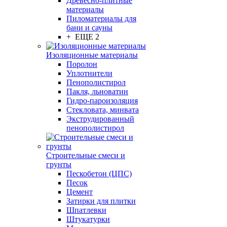
Древесно-плитные
материалы
Пиломатериалы для
бани и сауны
+ ЕЩЕ 2
Изоляционные материалы
Поролон
Уплотнители
Пенополистирол
Пакля, льноватин
Гидро-пароизоляция
Стекловата, минвата
Экструдированный
пенополистирол
Строительные смеси и
грунты
Пескобетон (ЦПС)
Песок
Цемент
Затирки для плитки
Шпатлевки
Штукатурки