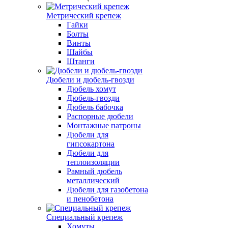
Метрический крепеж
Гайки
Болты
Винты
Шайбы
Штанги
Дюбели и дюбель-гвозди
Дюбель хомут
Дюбель-гвозди
Дюбель бабочка
Распорные дюбели
Монтажные патроны
Дюбели для
гипсокартона
Дюбели для
теплоизоляции
Рамный дюбель
металлический
Дюбели для газобетона
и пенобетона
Специальный крепеж
Хомуты