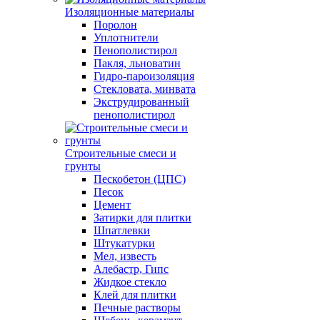
Изоляционные материалы
Поролон
Уплотнители
Пенополистирол
Пакля, льноватин
Гидро-пароизоляция
Стекловата, минвата
Экструдированный
пенополистирол
Строительные смеси и
грунты
Пескобетон (ЦПС)
Песок
Цемент
Затирки для плитки
Шпатлевки
Штукатурки
Мел, известь
Алебастр, Гипс
Жидкое стекло
Клей для плитки
Печные растворы