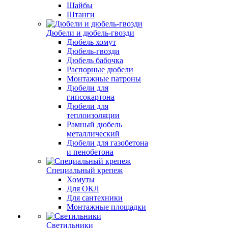
Шайбы
Штанги
Дюбели и дюбель-гвозди
Дюбель хомут
Дюбель-гвозди
Дюбель бабочка
Распорные дюбели
Монтажные патроны
Дюбели для
гипсокартона
Дюбели для
теплоизоляции
Рамный дюбель
металлический
Дюбели для газобетона
и пенобетона
Специальный крепеж
Хомуты
Для ОКЛ
Для сантехники
Монтажные площадки
Светильники