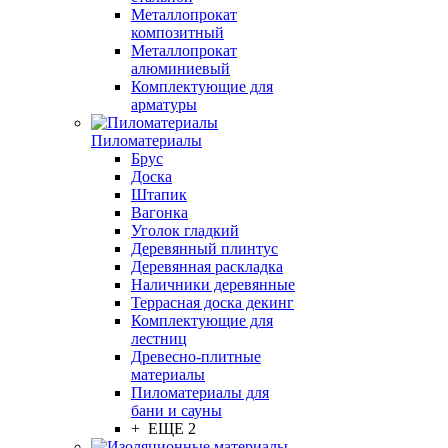
Металлопрокат
композитный
Металлопрокат
алюминиевый
Комплектующие для
арматуры
Пиломатериалы
Брус
Доска
Штапик
Вагонка
Уголок гладкий
Деревянный плинтус
Деревянная раскладка
Наличники деревянные
Террасная доска декинг
Комплектующие для
лестниц
Древесно-плитные
материалы
Пиломатериалы для
бани и сауны
+ ЕЩЕ 2