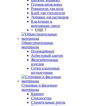
Щебень, керамзит
Готовая шпаклевка
Ровнители для пола
Клей для утеплителя
Добавки для растворов
Кладочные и
монтажные смеси
+ ЕЩЕ 7
Общестроительные
материалы
Поликарбонат
Асбестовый картон
Железобетонные
изделия
Сетки кладочные,
штукатурные
Стеновые и фасадные
материалы
Кирпич
Стеклосетки
Строительные ленты