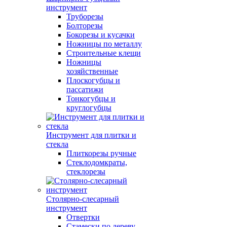
инструмент
Труборезы
Болторезы
Бокорезы и кусачки
Ножницы по металлу
Строительные клещи
Ножницы
хозяйственные
Плоскогубцы и
пассатижи
Тонкогубцы и
круглогубцы
Инструмент для плитки и
стекла
Плиткорезы ручные
Стеклодомкраты,
стеклорезы
Столярно-слесарный
инструмент
Отвертки
Стамески по дереву