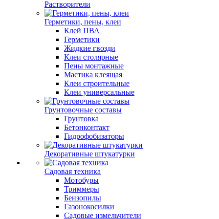
Растворители
Герметики, пены, клеи
Клей ПВА
Герметики
Жидкие гвозди
Клеи столярные
Пены монтажные
Мастика клеящая
Клеи строительные
Клеи универсальные
Грунтовочные составы
Грунтовка
Бетонконтакт
Гидрофобизаторы
Декоративные штукатурки
Садовая техника
Мотобуры
Триммеры
Бензопилы
Газонокосилки
Садовые измельчители