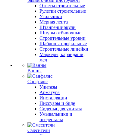
разметочный инструмент
Отвесы строительные
Рулетки строительные
Угольники
Мерная лента
Штангенциркули
Шнуры отбивочные
Строительные уровни
Шаблоны профильные
Строительные линейки
Маркеры, карандаши,
мел
Ванны
Санфаянс
Унитазы
Арматура
Инсталляции
Писсуары и биде
Сиденья для унитаза
Умывальники и
пьедесталы
Смесители