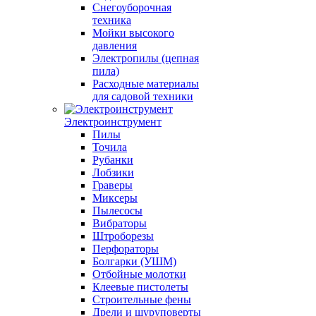
Снегоуборочная
техника
Мойки высокого
давления
Электропилы (цепная
пила)
Расходные материалы
для садовой техники
Электроинструмент
Пилы
Точила
Рубанки
Лобзики
Граверы
Миксеры
Пылесосы
Вибраторы
Штроборезы
Перфораторы
Болгарки (УШМ)
Отбойные молотки
Клеевые пистолеты
Строительные фены
Дрели и шуруповерты