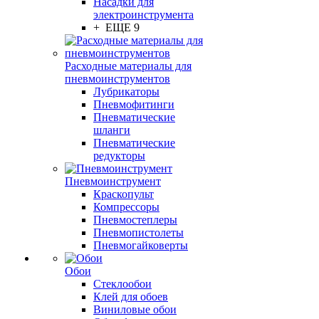
Насадки для
электроинструмента
+ ЕЩЕ 9
Расходные материалы для
пневмоинструментов
Лубрикаторы
Пневмофитинги
Пневматические
шланги
Пневматические
редукторы
Пневмоинструмент
Краскопульт
Компрессоры
Пневмостеплеры
Пневмопистолеты
Пневмогайковерты
Обои
Стеклообои
Клей для обоев
Виниловые обои