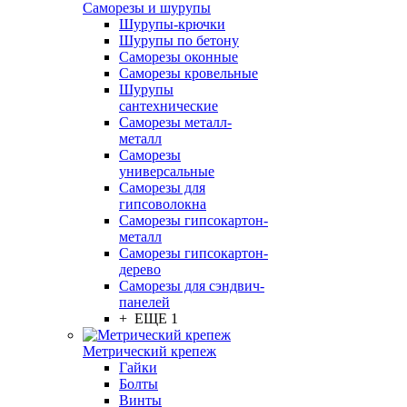
Саморезы и шурупы
Шурупы-крючки
Шурупы по бетону
Саморезы оконные
Саморезы кровельные
Шурупы
сантехнические
Саморезы металл-
металл
Саморезы
универсальные
Саморезы для
гипсоволокна
Саморезы гипсокартон-
металл
Саморезы гипсокартон-
дерево
Саморезы для сэндвич-
панелей
+ ЕЩЕ 1
Метрический крепеж
Гайки
Болты
Винты