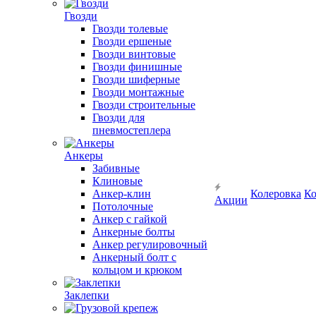
Гвозди
Гвозди толевые
Гвозди ершеные
Гвозди винтовые
Гвозди финишные
Гвозди шиферные
Гвозди монтажные
Гвозди строительные
Гвозди для
пневмостеплера
Анкеры
Забивные
Клиновые
Анкер-клин
Колеровка
Ко
Акции
Потолочные
Анкер с гайкой
Анкерные болты
Анкер регулировочный
Анкерный болт с
кольцом и крюком
Заклепки