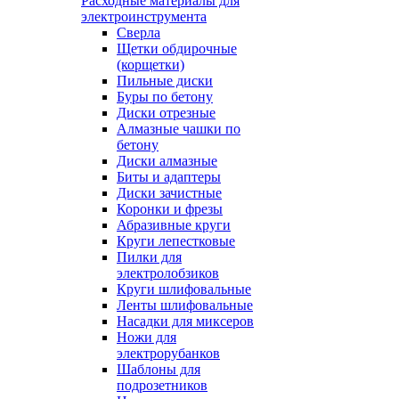
Расходные материалы для
электроинструмента
Сверла
Щетки обдирочные
(корщетки)
Пильные диски
Буры по бетону
Диски отрезные
Алмазные чашки по
бетону
Диски алмазные
Биты и адаптеры
Диски зачистные
Коронки и фрезы
Абразивные круги
Круги лепестковые
Пилки для
электролобзиков
Круги шлифовальные
Ленты шлифовальные
Насадки для миксеров
Ножи для
электрорубанков
Шаблоны для
подрозетников