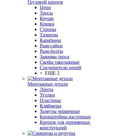
Грузовой крепеж
Цепи
Тросы
Коуши
Крюки
Стропы
Талрепы
Карабины
Рым-гайки
Рым-болты
Зажимы троса
Скобы такелажные
Соединители цепей
+ ЕЩЕ 2
Монтажные детали
Ленты
Уголки
Пластины
Кляймеры
Хомуты червячные
Кронштейны настенные
Крепеж для деревянных
конструкций