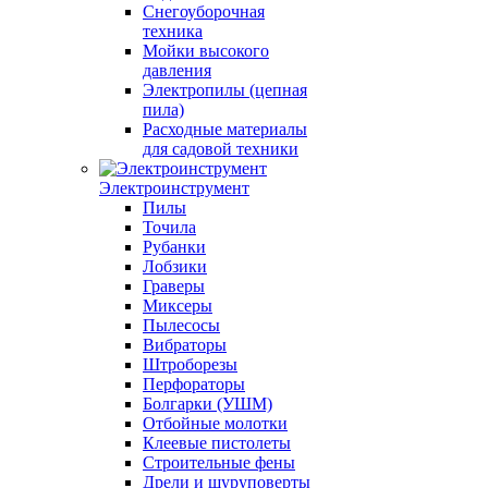
Снегоуборочная
техника
Мойки высокого
давления
Электропилы (цепная
пила)
Расходные материалы
для садовой техники
Электроинструмент
Пилы
Точила
Рубанки
Лобзики
Граверы
Миксеры
Пылесосы
Вибраторы
Штроборезы
Перфораторы
Болгарки (УШМ)
Отбойные молотки
Клеевые пистолеты
Строительные фены
Дрели и шуруповерты