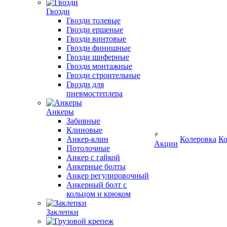
Гвозди
Гвозди толевые
Гвозди ершеные
Гвозди винтовые
Гвозди финишные
Гвозди шиферные
Гвозди монтажные
Гвозди строительные
Гвозди для
пневмостеплера
Анкеры
Забивные
Клиновые
Анкер-клин
Колеровка
Ко
Акции
Потолочные
Анкер с гайкой
Анкерные болты
Анкер регулировочный
Анкерный болт с
кольцом и крюком
Заклепки