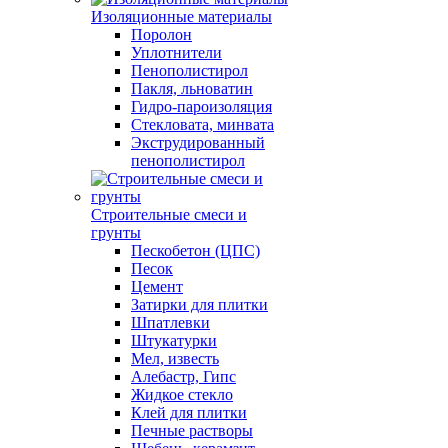
Изоляционные материалы
Поролон
Уплотнители
Пенополистирол
Пакля, льноватин
Гидро-пароизоляция
Стекловата, минвата
Экструдированный
пенополистирол
Строительные смеси и
грунты
Пескобетон (ЦПС)
Песок
Цемент
Затирки для плитки
Шпатлевки
Штукатурки
Мел, известь
Алебастр, Гипс
Жидкое стекло
Клей для плитки
Печные растворы