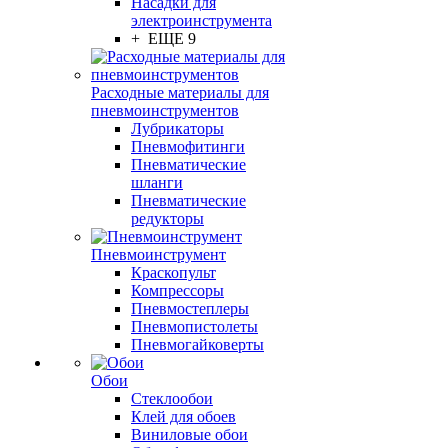
Насадки для
электроинструмента
+ ЕЩЕ 9
Расходные материалы для
пневмоинструментов
Лубрикаторы
Пневмофитинги
Пневматические
шланги
Пневматические
редукторы
Пневмоинструмент
Краскопульт
Компрессоры
Пневмостеплеры
Пневмопистолеты
Пневмогайковерты
Обои
Стеклообои
Клей для обоев
Виниловые обои