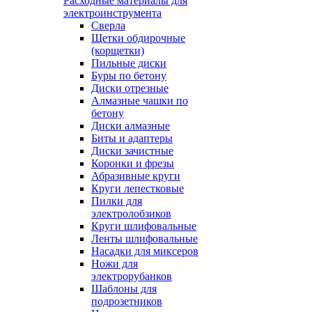
Расходные материалы для
электроинструмента
Сверла
Щетки обдирочные
(корщетки)
Пильные диски
Буры по бетону
Диски отрезные
Алмазные чашки по
бетону
Диски алмазные
Биты и адаптеры
Диски зачистные
Коронки и фрезы
Абразивные круги
Круги лепестковые
Пилки для
электролобзиков
Круги шлифовальные
Ленты шлифовальные
Насадки для миксеров
Ножи для
электрорубанков
Шаблоны для
подрозетников