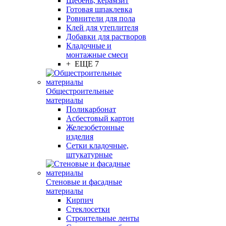
Щебень, керамзит
Готовая шпаклевка
Ровнители для пола
Клей для утеплителя
Добавки для растворов
Кладочные и
монтажные смеси
+ ЕЩЕ 7
Общестроительные
материалы
Поликарбонат
Асбестовый картон
Железобетонные
изделия
Сетки кладочные,
штукатурные
Стеновые и фасадные
материалы
Кирпич
Стеклосетки
Строительные ленты