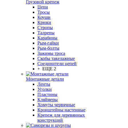
Грузовой крепеж
Цепи
Тросы
Коуши
Крюки
Стропы
Талрепы
Карабины
Рым-гайки
Рым-болты
Зажимы троса
Скобы такелажные
Соединители цепей
+ ЕЩЕ 2
Монтажные детали
Ленты
Уголки
Пластины
Кляймеры
Хомуты червячные
Кронштейны настенные
Крепеж для деревянных
конструкций