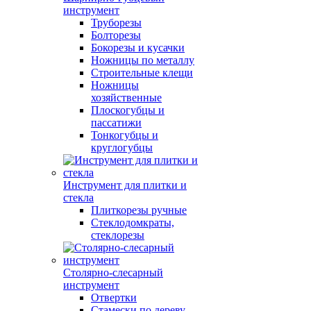
инструмент
Труборезы
Болторезы
Бокорезы и кусачки
Ножницы по металлу
Строительные клещи
Ножницы
хозяйственные
Плоскогубцы и
пассатижи
Тонкогубцы и
круглогубцы
Инструмент для плитки и
стекла
Плиткорезы ручные
Стеклодомкраты,
стеклорезы
Столярно-слесарный
инструмент
Отвертки
Стамески по дереву