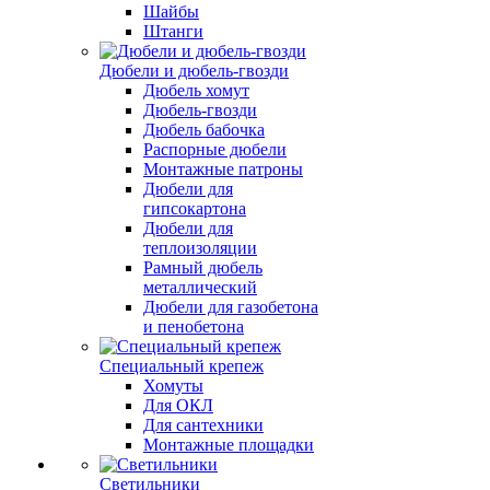
Шайбы
Штанги
Дюбели и дюбель-гвозди
Дюбель хомут
Дюбель-гвозди
Дюбель бабочка
Распорные дюбели
Монтажные патроны
Дюбели для
гипсокартона
Дюбели для
теплоизоляции
Рамный дюбель
металлический
Дюбели для газобетона
и пенобетона
Специальный крепеж
Хомуты
Для ОКЛ
Для сантехники
Монтажные площадки
Светильники