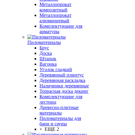
Металлопрокат
композитный
Металлопрокат
алюминиевый
Комплектующие для
арматуры
Пиломатериалы
Брус
Доска
Штапик
Вагонка
Уголок гладкий
Деревянный плинтус
Деревянная раскладка
Наличники деревянные
Террасная доска декинг
Комплектующие для
лестниц
Древесно-плитные
материалы
Пиломатериалы для
бани и сауны
+ ЕЩЕ 2