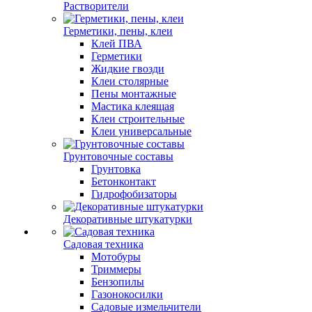
Растворители
Герметики, пены, клеи
Клей ПВА
Герметики
Жидкие гвозди
Клеи столярные
Пены монтажные
Мастика клеящая
Клеи строительные
Клеи универсальные
Грунтовочные составы
Грунтовка
Бетонконтакт
Гидрофобизаторы
Декоративные штукатурки
Садовая техника
Мотобуры
Триммеры
Бензопилы
Газонокосилки
Садовые измельчители