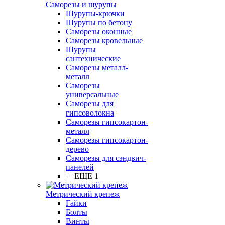
Саморезы и шурупы
Шурупы-крючки
Шурупы по бетону
Саморезы оконные
Саморезы кровельные
Шурупы
сантехнические
Саморезы металл-
металл
Саморезы
универсальные
Саморезы для
гипсоволокна
Саморезы гипсокартон-
металл
Саморезы гипсокартон-
дерево
Саморезы для сэндвич-
панелей
+ ЕЩЕ 1
Метрический крепеж
Гайки
Болты
Винты