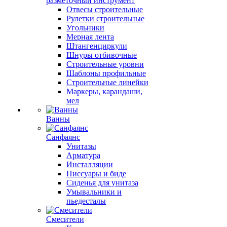
разметочный инструмент
Отвесы строительные
Рулетки строительные
Угольники
Мерная лента
Штангенциркули
Шнуры отбивочные
Строительные уровни
Шаблоны профильные
Строительные линейки
Маркеры, карандаши,
мел
Ванны
Санфаянс
Унитазы
Арматура
Инсталляции
Писсуары и биде
Сиденья для унитаза
Умывальники и
пьедесталы
Смесители