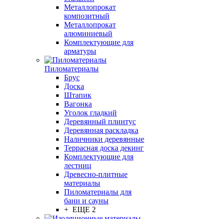
Металлопрокат
композитный
Металлопрокат
алюминиевый
Комплектующие для
арматуры
Пиломатериалы
Брус
Доска
Штапик
Вагонка
Уголок гладкий
Деревянный плинтус
Деревянная раскладка
Наличники деревянные
Террасная доска декинг
Комплектующие для
лестниц
Древесно-плитные
материалы
Пиломатериалы для
бани и сауны
+ ЕЩЕ 2