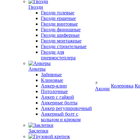
Гвозди
Гвозди толевые
Гвозди ершеные
Гвозди винтовые
Гвозди финишные
Гвозди шиферные
Гвозди монтажные
Гвозди строительные
Гвозди для
пневмостеплера
Анкеры
Забивные
Клиновые
Анкер-клин
Колеровка
Ко
Акции
Потолочные
Анкер с гайкой
Анкерные болты
Анкер регулировочный
Анкерный болт с
кольцом и крюком
Заклепки