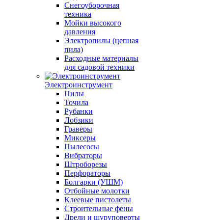
Снегоуборочная
техника
Мойки высокого
давления
Электропилы (цепная
пила)
Расходные материалы
для садовой техники
Электроинструмент
Пилы
Точила
Рубанки
Лобзики
Граверы
Миксеры
Пылесосы
Вибраторы
Штроборезы
Перфораторы
Болгарки (УШМ)
Отбойные молотки
Клеевые пистолеты
Строительные фены
Дрели и шуруповерты