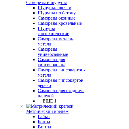
Саморезы и шурупы
Шурупы-крючки
Шурупы по бетону
Саморезы оконные
Саморезы кровельные
Шурупы
сантехнические
Саморезы металл-
металл
Саморезы
универсальные
Саморезы для
гипсоволокна
Саморезы гипсокартон-
металл
Саморезы гипсокартон-
дерево
Саморезы для сэндвич-
панелей
+ ЕЩЕ 1
Метрический крепеж
Гайки
Болты
Винты