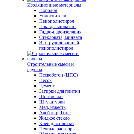
Изоляционные материалы
Поролон
Уплотнители
Пенополистирол
Пакля, льноватин
Гидро-пароизоляция
Стекловата, минвата
Экструдированный
пенополистирол
Строительные смеси и
грунты
Пескобетон (ЦПС)
Песок
Цемент
Затирки для плитки
Шпатлевки
Штукатурки
Мел, известь
Алебастр, Гипс
Жидкое стекло
Клей для плитки
Печные растворы