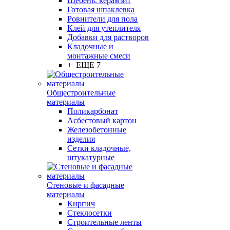
Щебень, керамзит
Готовая шпаклевка
Ровнители для пола
Клей для утеплителя
Добавки для растворов
Кладочные и
монтажные смеси
+ ЕЩЕ 7
Общестроительные
материалы
Поликарбонат
Асбестовый картон
Железобетонные
изделия
Сетки кладочные,
штукатурные
Стеновые и фасадные
материалы
Кирпич
Стеклосетки
Строительные ленты