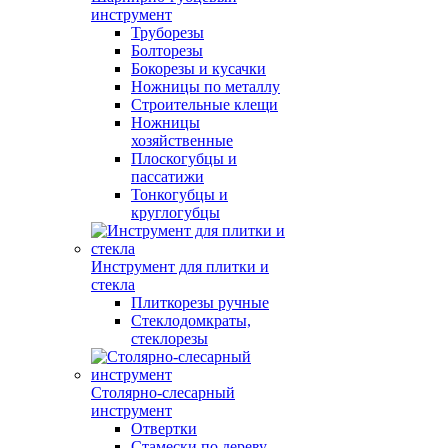
инструмент
Труборезы
Болторезы
Бокорезы и кусачки
Ножницы по металлу
Строительные клещи
Ножницы
хозяйственные
Плоскогубцы и
пассатижи
Тонкогубцы и
круглогубцы
Инструмент для плитки и
стекла
Плиткорезы ручные
Стеклодомкраты,
стеклорезы
Столярно-слесарный
инструмент
Отвертки
Стамески по дереву