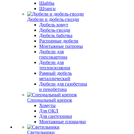
Шайбы
Штанги
Дюбели и дюбель-гвозди
Дюбель хомут
Дюбель-гвозди
Дюбель бабочка
Распорные дюбели
Монтажные патроны
Дюбели для
гипсокартона
Дюбели для
теплоизоляции
Рамный дюбель
металлический
Дюбели для газобетона
и пенобетона
Специальный крепеж
Хомуты
Для ОКЛ
Для сантехники
Монтажные площадки
Светильники