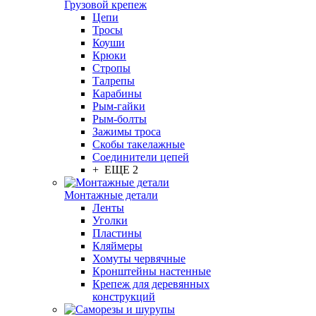
Грузовой крепеж
Цепи
Тросы
Коуши
Крюки
Стропы
Талрепы
Карабины
Рым-гайки
Рым-болты
Зажимы троса
Скобы такелажные
Соединители цепей
+ ЕЩЕ 2
Монтажные детали
Ленты
Уголки
Пластины
Кляймеры
Хомуты червячные
Кронштейны настенные
Крепеж для деревянных
конструкций