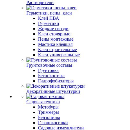
Растворители
Герметики, пены, клеи
Клей ПВА
Герметики
Жидкие гвозди
Клеи столярные
Пены монтажные
Мастика клеящая
Клеи строительные
Клеи универсальные
Грунтовочные составы
Грунтовка
Бетонконтакт
Гидрофобизаторы
Декоративные штукатурки
Садовая техника
Мотобуры
Триммеры
Бензопилы
Газонокосилки
Садовые измельчители