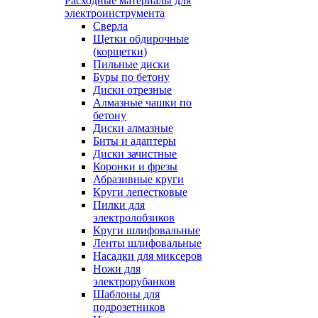
Расходные материалы для
электроинструмента
Сверла
Щетки обдирочные
(корщетки)
Пильные диски
Буры по бетону
Диски отрезные
Алмазные чашки по
бетону
Диски алмазные
Биты и адаптеры
Диски зачистные
Коронки и фрезы
Абразивные круги
Круги лепестковые
Пилки для
электролобзиков
Круги шлифовальные
Ленты шлифовальные
Насадки для миксеров
Ножи для
электрорубанков
Шаблоны для
подрозетников