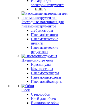
Насадки для
электроинструмента
+ ЕЩЕ 9
Расходные материалы для
пневмоинструментов
Лубрикаторы
Пневмофитинги
Пневматические
шланги
Пневматические
редукторы
Пневмоинструмент
Краскопульт
Компрессоры
Пневмостеплеры
Пневмопистолеты
Пневмогайковерты
Обои
Стеклообои
Клей для обоев
Виниловые обои