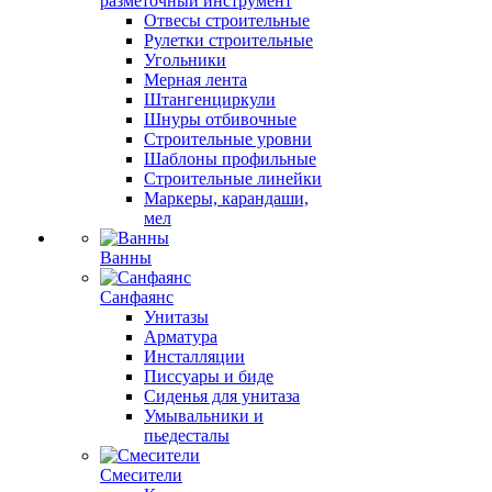
разметочный инструмент
Отвесы строительные
Рулетки строительные
Угольники
Мерная лента
Штангенциркули
Шнуры отбивочные
Строительные уровни
Шаблоны профильные
Строительные линейки
Маркеры, карандаши,
мел
Ванны
Санфаянс
Унитазы
Арматура
Инсталляции
Писсуары и биде
Сиденья для унитаза
Умывальники и
пьедесталы
Смесители