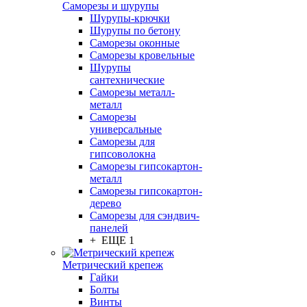
Саморезы и шурупы
Шурупы-крючки
Шурупы по бетону
Саморезы оконные
Саморезы кровельные
Шурупы
сантехнические
Саморезы металл-
металл
Саморезы
универсальные
Саморезы для
гипсоволокна
Саморезы гипсокартон-
металл
Саморезы гипсокартон-
дерево
Саморезы для сэндвич-
панелей
+ ЕЩЕ 1
Метрический крепеж
Гайки
Болты
Винты