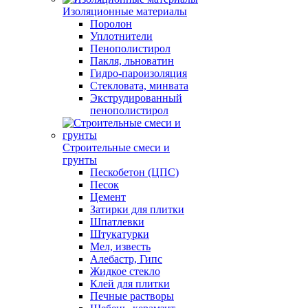
Изоляционные материалы
Поролон
Уплотнители
Пенополистирол
Пакля, льноватин
Гидро-пароизоляция
Стекловата, минвата
Экструдированный
пенополистирол
Строительные смеси и
грунты
Пескобетон (ЦПС)
Песок
Цемент
Затирки для плитки
Шпатлевки
Штукатурки
Мел, известь
Алебастр, Гипс
Жидкое стекло
Клей для плитки
Печные растворы