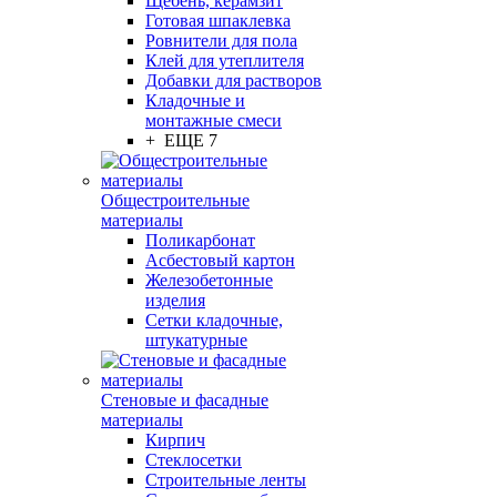
Щебень, керамзит
Готовая шпаклевка
Ровнители для пола
Клей для утеплителя
Добавки для растворов
Кладочные и
монтажные смеси
+ ЕЩЕ 7
Общестроительные
материалы
Поликарбонат
Асбестовый картон
Железобетонные
изделия
Сетки кладочные,
штукатурные
Стеновые и фасадные
материалы
Кирпич
Стеклосетки
Строительные ленты