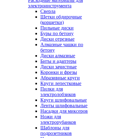
Расходные материалы для
электроинструмента
Сверла
Щетки обдирочные
(корщетки)
Пильные диски
Буры по бетону
Диски отрезные
Алмазные чашки по
бетону
Диски алмазные
Биты и адаптеры
Диски зачистные
Коронки и фрезы
Абразивные круги
Круги лепестковые
Пилки для
электролобзиков
Круги шлифовальные
Ленты шлифовальные
Насадки для миксеров
Ножи для
электрорубанков
Шаблоны для
подрозетников