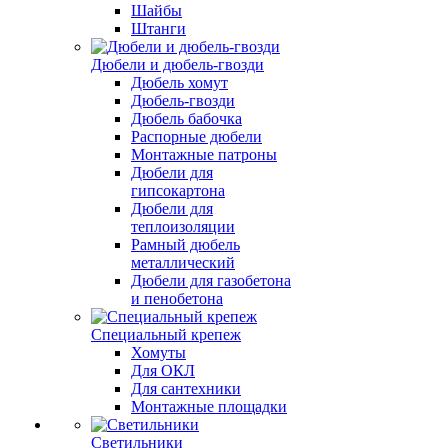
Шайбы
Штанги
Дюбели и дюбель-гвозди
Дюбель хомут
Дюбель-гвозди
Дюбель бабочка
Распорные дюбели
Монтажные патроны
Дюбели для
гипсокартона
Дюбели для
теплоизоляции
Рамный дюбель
металлический
Дюбели для газобетона
и пенобетона
Специальный крепеж
Хомуты
Для ОКЛ
Для сантехники
Монтажные площадки
Светильники