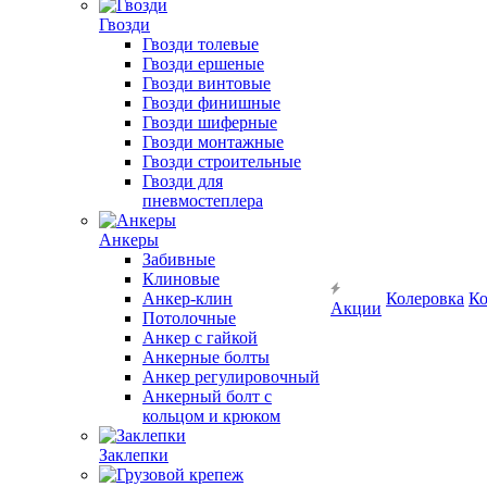
Гвозди
Гвозди толевые
Гвозди ершеные
Гвозди винтовые
Гвозди финишные
Гвозди шиферные
Гвозди монтажные
Гвозди строительные
Гвозди для
пневмостеплера
Анкеры
Забивные
Клиновые
Анкер-клин
Колеровка
Ко
Акции
Потолочные
Анкер с гайкой
Анкерные болты
Анкер регулировочный
Анкерный болт с
кольцом и крюком
Заклепки