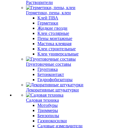
Растворители
Герметики, пены, клеи
Клей ПВА
Герметики
Жидкие гвозди
Клеи столярные
Пены монтажные
Мастика клеящая
Клеи строительные
Клеи универсальные
Грунтовочные составы
Грунтовка
Бетонконтакт
Гидрофобизаторы
Декоративные штукатурки
Садовая техника
Мотобуры
Триммеры
Бензопилы
Газонокосилки
Садовые измельчители