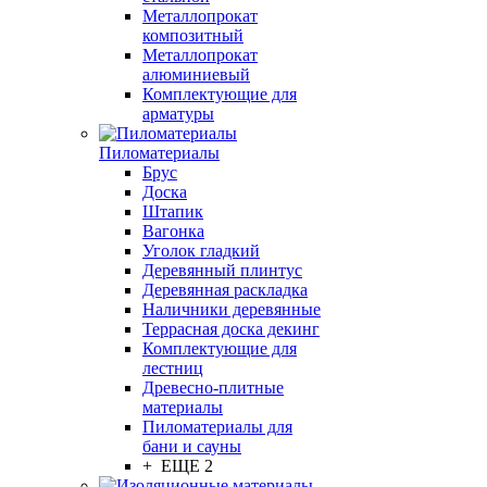
Металлопрокат
композитный
Металлопрокат
алюминиевый
Комплектующие для
арматуры
Пиломатериалы
Брус
Доска
Штапик
Вагонка
Уголок гладкий
Деревянный плинтус
Деревянная раскладка
Наличники деревянные
Террасная доска декинг
Комплектующие для
лестниц
Древесно-плитные
материалы
Пиломатериалы для
бани и сауны
+ ЕЩЕ 2