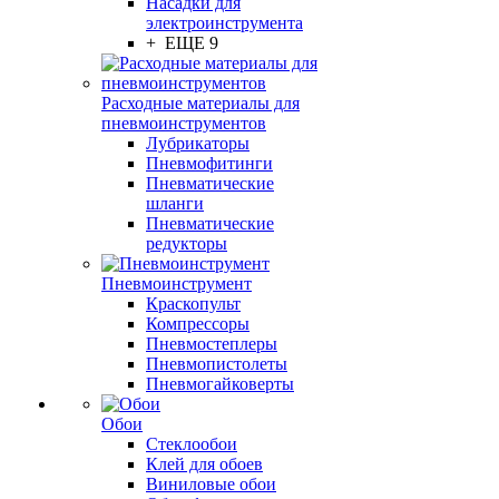
Насадки для
электроинструмента
+ ЕЩЕ 9
Расходные материалы для
пневмоинструментов
Лубрикаторы
Пневмофитинги
Пневматические
шланги
Пневматические
редукторы
Пневмоинструмент
Краскопульт
Компрессоры
Пневмостеплеры
Пневмопистолеты
Пневмогайковерты
Обои
Стеклообои
Клей для обоев
Виниловые обои