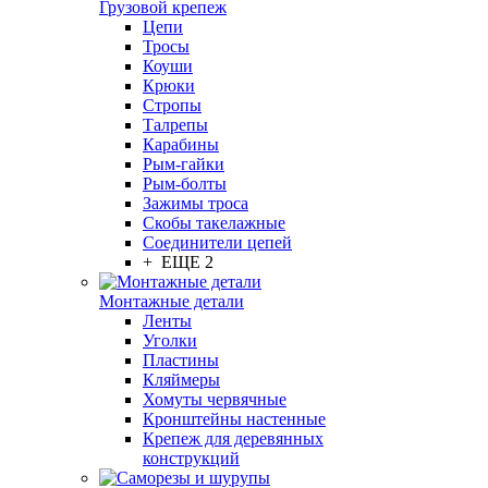
Грузовой крепеж
Цепи
Тросы
Коуши
Крюки
Стропы
Талрепы
Карабины
Рым-гайки
Рым-болты
Зажимы троса
Скобы такелажные
Соединители цепей
+ ЕЩЕ 2
Монтажные детали
Ленты
Уголки
Пластины
Кляймеры
Хомуты червячные
Кронштейны настенные
Крепеж для деревянных
конструкций