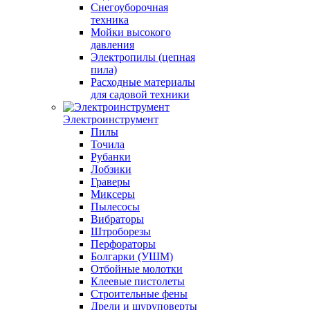
Снегоуборочная
техника
Мойки высокого
давления
Электропилы (цепная
пила)
Расходные материалы
для садовой техники
Электроинструмент
Пилы
Точила
Рубанки
Лобзики
Граверы
Миксеры
Пылесосы
Вибраторы
Штроборезы
Перфораторы
Болгарки (УШМ)
Отбойные молотки
Клеевые пистолеты
Строительные фены
Дрели и шуруповерты