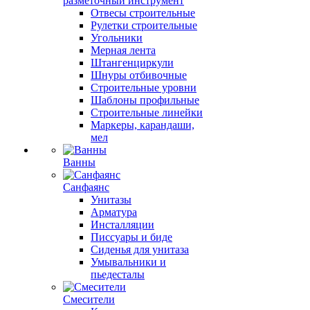
разметочный инструмент
Отвесы строительные
Рулетки строительные
Угольники
Мерная лента
Штангенциркули
Шнуры отбивочные
Строительные уровни
Шаблоны профильные
Строительные линейки
Маркеры, карандаши,
мел
Ванны
Санфаянс
Унитазы
Арматура
Инсталляции
Писсуары и биде
Сиденья для унитаза
Умывальники и
пьедесталы
Смесители