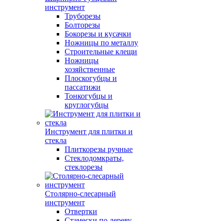
инструмент
Труборезы
Болторезы
Бокорезы и кусачки
Ножницы по металлу
Строительные клещи
Ножницы
хозяйственные
Плоскогубцы и
пассатижи
Тонкогубцы и
круглогубцы
Инструмент для плитки и
стекла
Плиткорезы ручные
Стеклодомкраты,
стеклорезы
Столярно-слесарный
инструмент
Отвертки
Стамески по дереву