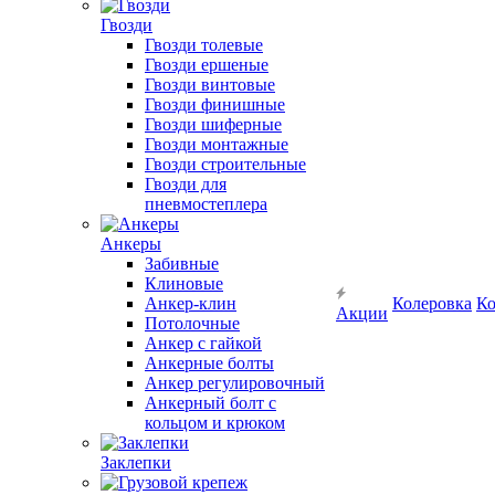
Гвозди
Гвозди толевые
Гвозди ершеные
Гвозди винтовые
Гвозди финишные
Гвозди шиферные
Гвозди монтажные
Гвозди строительные
Гвозди для
пневмостеплера
Анкеры
Забивные
Клиновые
Анкер-клин
Колеровка
Ко
Акции
Потолочные
Анкер с гайкой
Анкерные болты
Анкер регулировочный
Анкерный болт с
кольцом и крюком
Заклепки