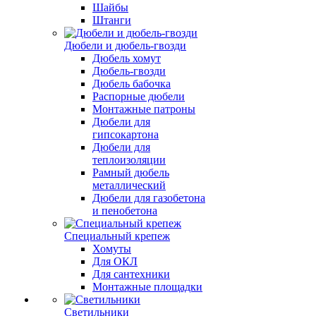
Шайбы
Штанги
Дюбели и дюбель-гвозди
Дюбель хомут
Дюбель-гвозди
Дюбель бабочка
Распорные дюбели
Монтажные патроны
Дюбели для
гипсокартона
Дюбели для
теплоизоляции
Рамный дюбель
металлический
Дюбели для газобетона
и пенобетона
Специальный крепеж
Хомуты
Для ОКЛ
Для сантехники
Монтажные площадки
Светильники