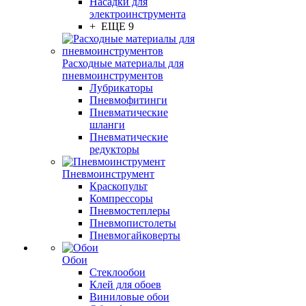
Насадки для
электроинструмента
+ ЕЩЕ 9
Расходные материалы для
пневмоинструментов
Лубрикаторы
Пневмофитинги
Пневматические
шланги
Пневматические
редукторы
Пневмоинструмент
Краскопульт
Компрессоры
Пневмостеплеры
Пневмопистолеты
Пневмогайковерты
Обои
Стеклообои
Клей для обоев
Виниловые обои