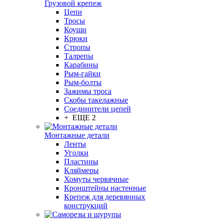
Грузовой крепеж
Цепи
Тросы
Коуши
Крюки
Стропы
Талрепы
Карабины
Рым-гайки
Рым-болты
Зажимы троса
Скобы такелажные
Соединители цепей
+ ЕЩЕ 2
Монтажные детали
Ленты
Уголки
Пластины
Кляймеры
Хомуты червячные
Кронштейны настенные
Крепеж для деревянных
конструкций