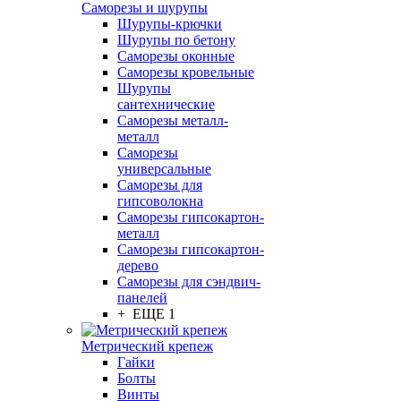
Саморезы и шурупы
Шурупы-крючки
Шурупы по бетону
Саморезы оконные
Саморезы кровельные
Шурупы
сантехнические
Саморезы металл-
металл
Саморезы
универсальные
Саморезы для
гипсоволокна
Саморезы гипсокартон-
металл
Саморезы гипсокартон-
дерево
Саморезы для сэндвич-
панелей
+ ЕЩЕ 1
Метрический крепеж
Гайки
Болты
Винты