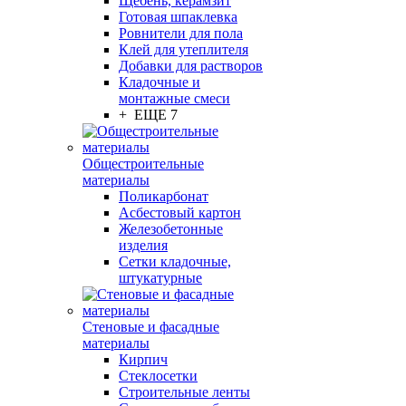
Щебень, керамзит
Готовая шпаклевка
Ровнители для пола
Клей для утеплителя
Добавки для растворов
Кладочные и
монтажные смеси
+ ЕЩЕ 7
Общестроительные
материалы
Поликарбонат
Асбестовый картон
Железобетонные
изделия
Сетки кладочные,
штукатурные
Стеновые и фасадные
материалы
Кирпич
Стеклосетки
Строительные ленты