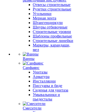
разметочный инструмент
Отвесы строительные
Рулетки строительные
Угольники
Мерная лента
Штангенциркули
Шнуры отбивочные
Строительные уровни
Шаблоны профильные
Строительные линейки
Маркеры, карандаши,
мел
Ванны
Санфаянс
Унитазы
Арматура
Инсталляции
Писсуары и биде
Сиденья для унитаза
Умывальники и
пьедесталы
Смесители