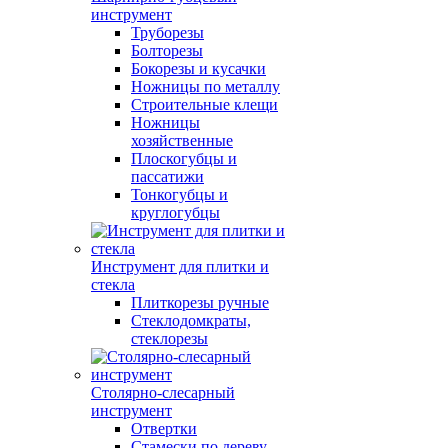
инструмент
Труборезы
Болторезы
Бокорезы и кусачки
Ножницы по металлу
Строительные клещи
Ножницы
хозяйственные
Плоскогубцы и
пассатижи
Тонкогубцы и
круглогубцы
Инструмент для плитки и
стекла
Плиткорезы ручные
Стеклодомкраты,
стеклорезы
Столярно-слесарный
инструмент
Отвертки
Стамески по дереву