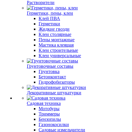
Растворители
Герметики, пены, клеи
Клей ПВА
Герметики
Жидкие гвозди
Клеи столярные
Пены монтажные
Мастика клеящая
Клеи строительные
Клеи универсальные
Грунтовочные составы
Грунтовка
Бетонконтакт
Гидрофобизаторы
Декоративные штукатурки
Садовая техника
Мотобуры
Триммеры
Бензопилы
Газонокосилки
Садовые измельчители