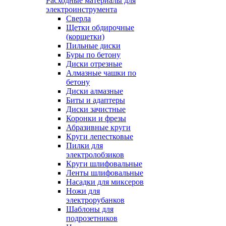
Расходные материалы для
электроинструмента
Сверла
Щетки обдирочные
(корщетки)
Пильные диски
Буры по бетону
Диски отрезные
Алмазные чашки по
бетону
Диски алмазные
Биты и адаптеры
Диски зачистные
Коронки и фрезы
Абразивные круги
Круги лепестковые
Пилки для
электролобзиков
Круги шлифовальные
Ленты шлифовальные
Насадки для миксеров
Ножи для
электрорубанков
Шаблоны для
подрозетников