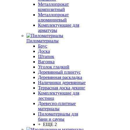
Металлопрокат
композитный
Металлопрокат
алюминиевый
Комплектующие для
арматуры
Пиломатериалы
Брус
Доска
Штапик
Вагонка
Уголок гладкий
Деревянный плинтус
Деревянная раскладка
Наличники деревянные
Террасная доска декинг
Комплектующие для
лестниц
Древесно-плитные
материалы
Пиломатериалы для
бани и сауны
+ ЕЩЕ 2