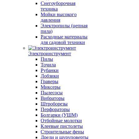
Снегоуборочная
техника
Мойки высокого
давления
Электропилы (цепная
пила)
Расходные материалы
для садовой техники
Электроинструмент
Пилы
Точила
Рубанки
Лобзики
Граверы
Миксеры
Пылесосы
Вибраторы
Штроборезы
Перфораторы
Болгарки (УШМ)
Отбойные молотки
Клеевые пистолеты
Строительные фены
Дрели и шуруповерты