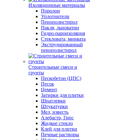
Изоляционные материалы
Поролон
Уплотнители
Пенополистирол
Пакля, льноватин
Гидро-пароизоляция
Стекловата, минвата
Экструдированный
пенополистирол
Строительные смеси и
грунты
Пескобетон (ЦПС)
Песок
Цемент
Затирки для плитки
Шпатлевки
Штукатурки
Мел, известь
Алебастр, Гипс
Жидкое стекло
Клей для плитки
Печные растворы