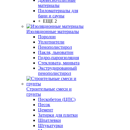
Древесно-плитные
материалы
Пиломатериалы для
бани и сауны
+ ЕЩЕ 2
Изоляционные материалы
Поролон
Уплотнители
Пенополистирол
Пакля, льноватин
Гидро-пароизоляция
Стекловата, минвата
Экструдированный
пенополистирол
Строительные смеси и
грунты
Пескобетон (ЦПС)
Песок
Цемент
Затирки для плитки
Шпатлевки
Штукатурки