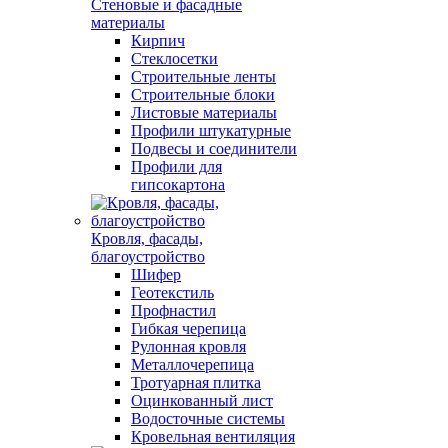
Стеновые и фасадные
материалы
Кирпич
Стеклосетки
Строительные ленты
Строительные блоки
Листовые материалы
Профили штукатурные
Подвесы и соединители
Профили для
гипсокартона
Кровля, фасады,
благоустройство
Шифер
Геотекстиль
Профнастил
Гибкая черепица
Рулонная кровля
Металлочерепица
Тротуарная плитка
Оцинкованный лист
Водосточные системы
Кровельная вентиляция