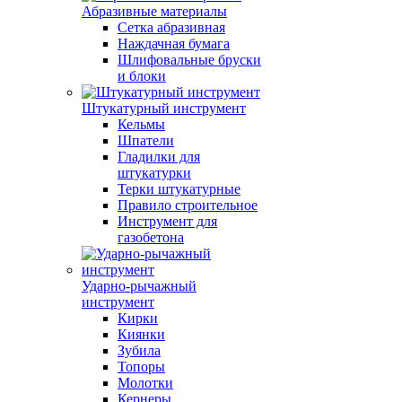
Абразивные материалы
Сетка абразивная
Наждачная бумага
Шлифовальные бруски
и блоки
Штукатурный инструмент
Кельмы
Шпатели
Гладилки для
штукатурки
Терки штукатурные
Правило строительное
Инструмент для
газобетона
Ударно-рычажный
инструмент
Кирки
Киянки
Зубила
Топоры
Молотки
Кернеры