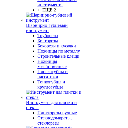
инструмента
+ ЕЩЕ 2
Шарнирно-губцевый
инструмент
Труборезы
Болторезы
Бокорезы и кусачки
Ножницы по металлу
Строительные клещи
Ножницы
хозяйственные
Плоскогубцы и
пассатижи
Тонкогубцы и
круглогубцы
Инструмент для плитки и
стекла
Плиткорезы ручные
Стеклодомкраты,
стеклорезы