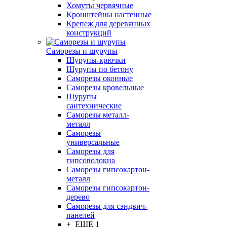
Хомуты червячные
Кронштейны настенные
Крепеж для деревянных
конструкций
Саморезы и шурупы
Шурупы-крючки
Шурупы по бетону
Саморезы оконные
Саморезы кровельные
Шурупы
сантехнические
Саморезы металл-
металл
Саморезы
универсальные
Саморезы для
гипсоволокна
Саморезы гипсокартон-
металл
Саморезы гипсокартон-
дерево
Саморезы для сэндвич-
панелей
+ ЕЩЕ 1