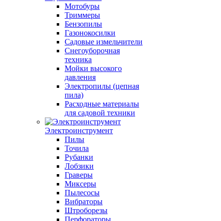
Мотобуры
Триммеры
Бензопилы
Газонокосилки
Садовые измельчители
Снегоуборочная
техника
Мойки высокого
давления
Электропилы (цепная
пила)
Расходные материалы
для садовой техники
Электроинструмент
Пилы
Точила
Рубанки
Лобзики
Граверы
Миксеры
Пылесосы
Вибраторы
Штроборезы
Перфораторы