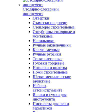
Столярно-слесарный
инструмент
Отвертки
Стамески по дереву
Степлеры строительные
Струбцины столярные и
монтажные
Напильники
Ручные заклепочники
Ключи гаечные
Ручные рубанки
Тиски слесарные
Головки торцевые
Ножовки и полотна
Ножи строительные
Щетки металлические
зачистные
Наборы
автоинструмента
Ящики и сумки для
инструмента
Пистолеты для пен и
герметиков