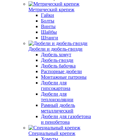
Метрический крепеж
Гайки
Болты
Винты
Шайбы
Штанги
Дюбели и дюбель-гвозди
Дюбель хомут
Дюбель-гвозди
Дюбель бабочка
Распорные дюбели
Монтажные патроны
Дюбели для
гипсокартона
Дюбели для
теплоизоляции
Рамный дюбель
металлический
Дюбели для газобетона
и пенобетона
Специальный крепеж
Хомуты