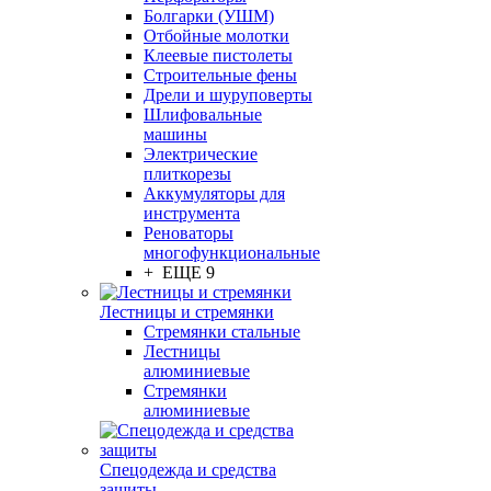
Болгарки (УШМ)
Отбойные молотки
Клеевые пистолеты
Строительные фены
Дрели и шуруповерты
Шлифовальные
машины
Электрические
плиткорезы
Аккумуляторы для
инструмента
Реноваторы
многофункциональные
+ ЕЩЕ 9
Лестницы и стремянки
Стремянки стальные
Лестницы
алюминиевые
Стремянки
алюминиевые
Спецодежда и средства
защиты