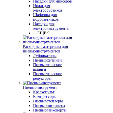
Насадки для миксеров
Ножи для
электрорубанков
Шаблоны для
подрозетников
Насадки для
электроинструмента
+ ЕЩЕ 9
Расходные материалы для
пневмоинструментов
Лубрикаторы
Пневмофитинги
Пневматические
шланги
Пневматические
редукторы
Пневмоинструмент
Краскопульт
Компрессоры
Пневмостеплеры
Пневмопистолеты
Пневмогайковерты