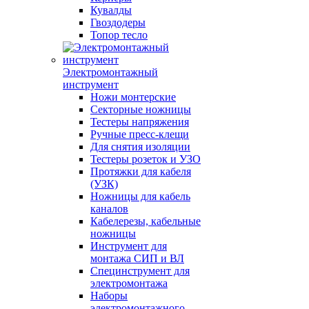
Кувалды
Гвоздодеры
Топор тесло
Электромонтажный
инструмент
Ножи монтерские
Секторные ножницы
Тестеры напряжения
Ручные пресс-клещи
Для снятия изоляции
Тестеры розеток и УЗО
Протяжки для кабеля
(УЗК)
Ножницы для кабель
каналов
Кабелерезы, кабельные
ножницы
Инструмент для
монтажа СИП и ВЛ
Специнструмент для
электромонтажа
Наборы
электромонтажного