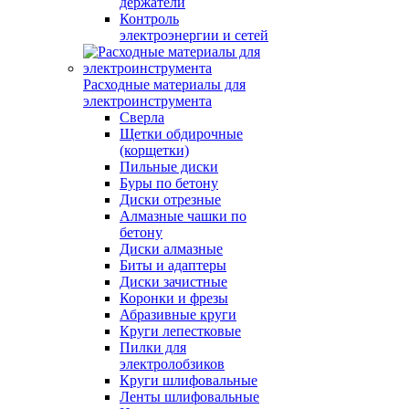
держатели
Контроль
электроэнергии и сетей
Расходные материалы для
электроинструмента
Сверла
Щетки обдирочные
(корщетки)
Пильные диски
Буры по бетону
Диски отрезные
Алмазные чашки по
бетону
Диски алмазные
Биты и адаптеры
Диски зачистные
Коронки и фрезы
Абразивные круги
Круги лепестковые
Пилки для
электролобзиков
Круги шлифовальные
Ленты шлифовальные