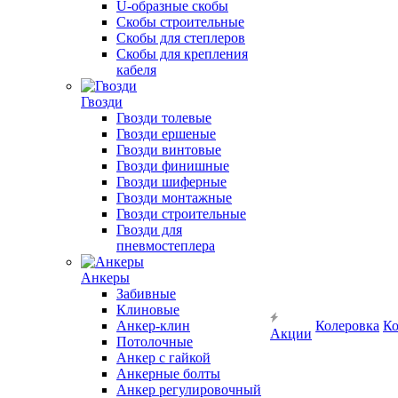
U-образные скобы
Скобы строительные
Скобы для степлеров
Скобы для крепления
кабеля
Гвозди
Гвозди толевые
Гвозди ершеные
Гвозди винтовые
Гвозди финишные
Гвозди шиферные
Гвозди монтажные
Гвозди строительные
Гвозди для
пневмостеплера
Анкеры
Забивные
Клиновые
Анкер-клин
Колеровка
Ко
Акции
Потолочные
Анкер с гайкой
Анкерные болты
Анкер регулировочный