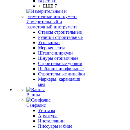
Верстаки
+ ЕЩЕ 7
Измерительный и
разметочный инструмент
Отвесы строительные
Рулетки строительные
Угольники
Мерная лента
Штангенциркули
Шнуры отбивочные
Строительные уровни
Шаблоны профильные
Строительные линейки
Маркеры, карандаши,
мел
Ванны
Санфаянс
Унитазы
Арматура
Инсталляции
Писсуары и биде