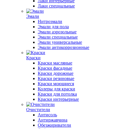
Лаки интерьерные
Лаки специальные
Эмали
Нитроэмали
Эмали для пола
Эмали аэрозольные
Эмали специальные
Эмали универсальные
Эмали антикоррозионные
Краски
Краски масляные
Краски фасадные
Краски дорожные
Краски резиновые
Краски моющиеся
Колеры для краски
Краски для потолка
Краски интерьерные
Очистители
Антисоль
Антиржавчина
Обезжириватели