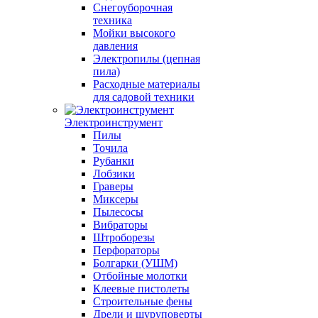
Снегоуборочная
техника
Мойки высокого
давления
Электропилы (цепная
пила)
Расходные материалы
для садовой техники
Электроинструмент
Пилы
Точила
Рубанки
Лобзики
Граверы
Миксеры
Пылесосы
Вибраторы
Штроборезы
Перфораторы
Болгарки (УШМ)
Отбойные молотки
Клеевые пистолеты
Строительные фены
Дрели и шуруповерты