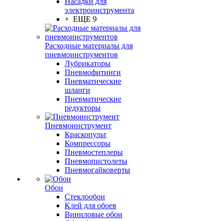
Насадки для
электроинструмента
+ ЕЩЕ 9
Расходные материалы для
пневмоинструментов
Лубрикаторы
Пневмофитинги
Пневматические
шланги
Пневматические
редукторы
Пневмоинструмент
Краскопульт
Компрессоры
Пневмостеплеры
Пневмопистолеты
Пневмогайковерты
Обои
Стеклообои
Клей для обоев
Виниловые обои