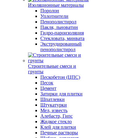
Изоляционные материалы
Поролон
Уплотнители
Пенополистирол
Пакля, льноватин
Гидро-пароизоляция
Стекловата, минвата
Экструдированный
пенополистирол
Строительные смеси и
грунты
Пескобетон (ЦПС)
Песок
Цемент
Затирки для плитки
Шпатлевки
Штукатурки
Мел, известь
Алебастр, Гипс
Жидкое стекло
Клей для плитки
Печные растворы