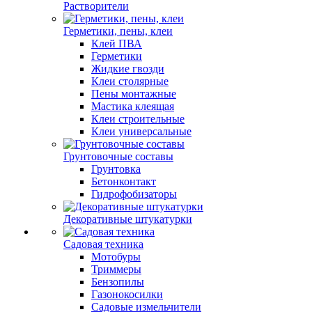
Растворители
Герметики, пены, клеи
Клей ПВА
Герметики
Жидкие гвозди
Клеи столярные
Пены монтажные
Мастика клеящая
Клеи строительные
Клеи универсальные
Грунтовочные составы
Грунтовка
Бетонконтакт
Гидрофобизаторы
Декоративные штукатурки
Садовая техника
Мотобуры
Триммеры
Бензопилы
Газонокосилки
Садовые измельчители