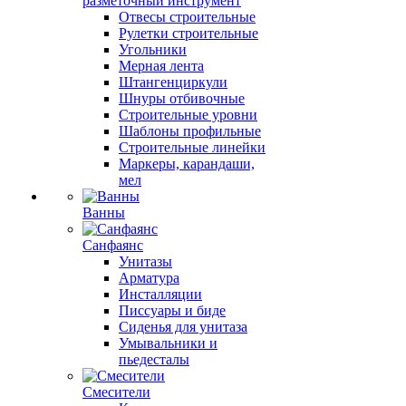
разметочный инструмент
Отвесы строительные
Рулетки строительные
Угольники
Мерная лента
Штангенциркули
Шнуры отбивочные
Строительные уровни
Шаблоны профильные
Строительные линейки
Маркеры, карандаши,
мел
Ванны
Санфаянс
Унитазы
Арматура
Инсталляции
Писсуары и биде
Сиденья для унитаза
Умывальники и
пьедесталы
Смесители