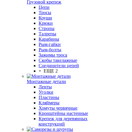
Грузовой крепеж
Цепи
Тросы
Коуши
Крюки
Стропы
Талрепы
Карабины
Рым-гайки
Рым-болты
Зажимы троса
Скобы такелажные
Соединители цепей
+ ЕЩЕ 2
Монтажные детали
Ленты
Уголки
Пластины
Кляймеры
Хомуты червячные
Кронштейны настенные
Крепеж для деревянных
конструкций