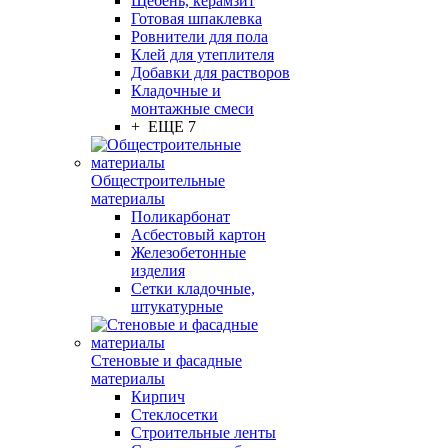
Щебень, керамзит
Готовая шпаклевка
Ровнители для пола
Клей для утеплителя
Добавки для растворов
Кладочные и
монтажные смеси
+ ЕЩЕ 7
Общестроительные
материалы
Поликарбонат
Асбестовый картон
Железобетонные
изделия
Сетки кладочные,
штукатурные
Стеновые и фасадные
материалы
Кирпич
Стеклосетки
Строительные ленты