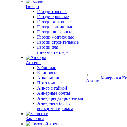
Гвозди
Гвозди толевые
Гвозди ершеные
Гвозди винтовые
Гвозди финишные
Гвозди шиферные
Гвозди монтажные
Гвозди строительные
Гвозди для
пневмостеплера
Анкеры
Забивные
Клиновые
Анкер-клин
Колеровка
Ко
Акции
Потолочные
Анкер с гайкой
Анкерные болты
Анкер регулировочный
Анкерный болт с
кольцом и крюком
Заклепки