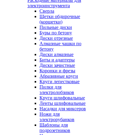
Расходные материалы для
электроинструмента
Сверла
Щетки обдирочные
(корщетки)
Пильные диски
Буры по бетону
Диски отрезные
Алмазные чашки по
бетону
Диски алмазные
Биты и адаптеры
Диски зачистные
Коронки и фрезы
Абразивные круги
Круги лепестковые
Пилки для
электролобзиков
Круги шлифовальные
Ленты шлифовальные
Насадки для миксеров
Ножи для
электрорубанков
Шаблоны для
подрозетников