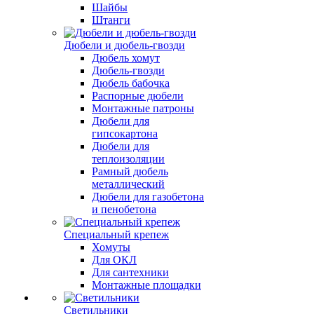
Шайбы
Штанги
Дюбели и дюбель-гвозди
Дюбель хомут
Дюбель-гвозди
Дюбель бабочка
Распорные дюбели
Монтажные патроны
Дюбели для
гипсокартона
Дюбели для
теплоизоляции
Рамный дюбель
металлический
Дюбели для газобетона
и пенобетона
Специальный крепеж
Хомуты
Для ОКЛ
Для сантехники
Монтажные площадки
Светильники