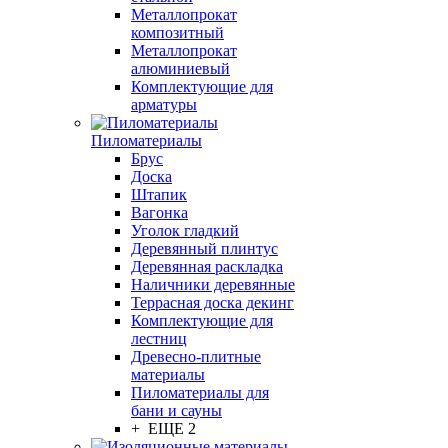
Металлопрокат
композитный
Металлопрокат
алюминиевый
Комплектующие для
арматуры
Пиломатериалы
Брус
Доска
Штапик
Вагонка
Уголок гладкий
Деревянный плинтус
Деревянная раскладка
Наличники деревянные
Террасная доска декинг
Комплектующие для
лестниц
Древесно-плитные
материалы
Пиломатериалы для
бани и сауны
+ ЕЩЕ 2