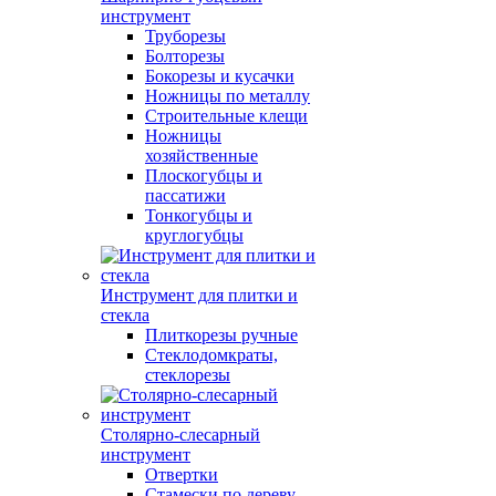
инструмент
Труборезы
Болторезы
Бокорезы и кусачки
Ножницы по металлу
Строительные клещи
Ножницы
хозяйственные
Плоскогубцы и
пассатижи
Тонкогубцы и
круглогубцы
Инструмент для плитки и
стекла
Плиткорезы ручные
Стеклодомкраты,
стеклорезы
Столярно-слесарный
инструмент
Отвертки
Стамески по дереву