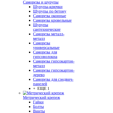
Саморезы и шурупы
Шурупы-крючки
Шурупы по бетону
Саморезы оконные
Саморезы кровельные
Шурупы
сантехнические
Саморезы металл-
металл
Саморезы
универсальные
Саморезы для
гипсоволокна
Саморезы гипсокартон-
металл
Саморезы гипсокартон-
дерево
Саморезы для сэндвич-
панелей
+ ЕЩЕ 1
Метрический крепеж
Гайки
Болты
Винты