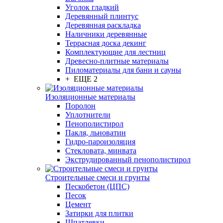
Уголок гладкий
Деревянный плинтус
Деревянная раскладка
Наличники деревянные
Террасная доска декинг
Комплектующие для лестниц
Древесно-плитные материалы
Пиломатериалы для бани и сауны
+ ЕЩЕ 2
Изоляционные материалы
Поролон
Уплотнители
Пенополистирол
Пакля, льноватин
Гидро-пароизоляция
Стекловата, минвата
Экструдированный пенополистирол
Строительные смеси и грунты
Пескобетон (ЦПС)
Песок
Цемент
Затирки для плитки
Шпатлевки