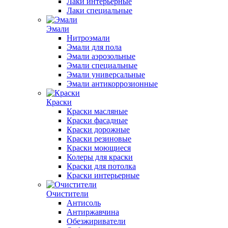
Лаки интерьерные
Лаки специальные
Эмали
Нитроэмали
Эмали для пола
Эмали аэрозольные
Эмали специальные
Эмали универсальные
Эмали антикоррозионные
Краски
Краски масляные
Краски фасадные
Краски дорожные
Краски резиновые
Краски моющиеся
Колеры для краски
Краски для потолка
Краски интерьерные
Очистители
Антисоль
Антиржавчина
Обезжириватели