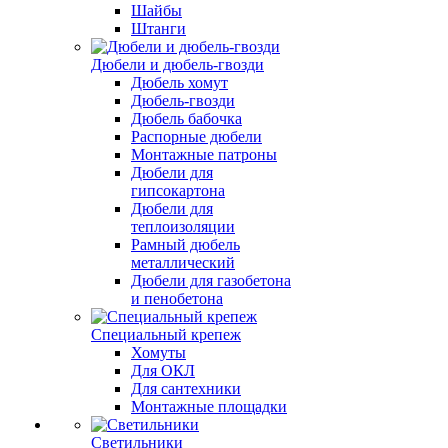
Шайбы
Штанги
Дюбели и дюбель-гвозди
Дюбель хомут
Дюбель-гвозди
Дюбель бабочка
Распорные дюбели
Монтажные патроны
Дюбели для
гипсокартона
Дюбели для
теплоизоляции
Рамный дюбель
металлический
Дюбели для газобетона
и пенобетона
Специальный крепеж
Хомуты
Для ОКЛ
Для сантехники
Монтажные площадки
Светильники