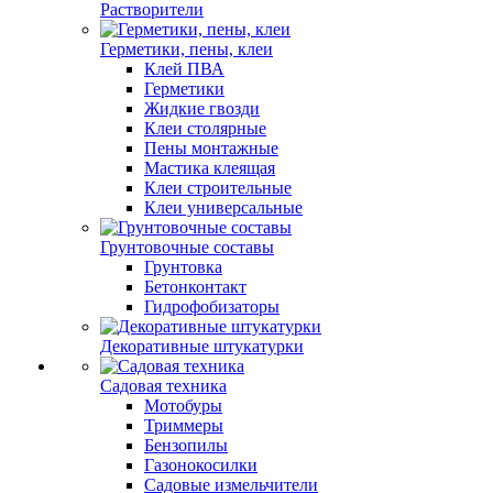
Растворители
Герметики, пены, клеи
Клей ПВА
Герметики
Жидкие гвозди
Клеи столярные
Пены монтажные
Мастика клеящая
Клеи строительные
Клеи универсальные
Грунтовочные составы
Грунтовка
Бетонконтакт
Гидрофобизаторы
Декоративные штукатурки
Садовая техника
Мотобуры
Триммеры
Бензопилы
Газонокосилки
Садовые измельчители