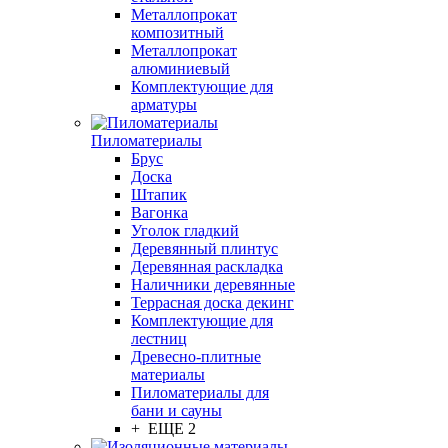
Металлопрокат
композитный
Металлопрокат
алюминиевый
Комплектующие для
арматуры
Пиломатериалы
Брус
Доска
Штапик
Вагонка
Уголок гладкий
Деревянный плинтус
Деревянная раскладка
Наличники деревянные
Террасная доска декинг
Комплектующие для
лестниц
Древесно-плитные
материалы
Пиломатериалы для
бани и сауны
+ ЕЩЕ 2