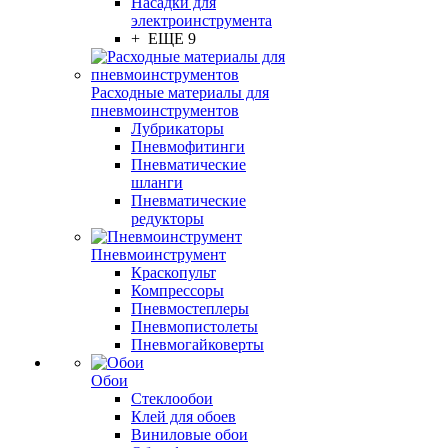
Насадки для
электроинструмента
+ ЕЩЕ 9
Расходные материалы для
пневмоинструментов
Лубрикаторы
Пневмофитинги
Пневматические
шланги
Пневматические
редукторы
Пневмоинструмент
Краскопульт
Компрессоры
Пневмостеплеры
Пневмопистолеты
Пневмогайковерты
Обои
Стеклообои
Клей для обоев
Виниловые обои