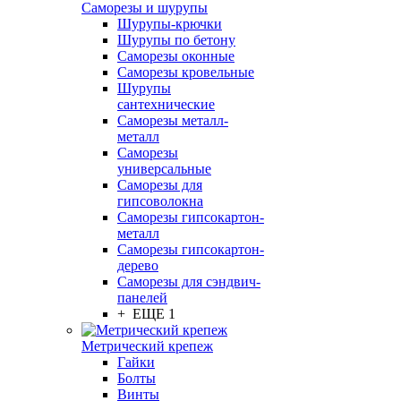
Саморезы и шурупы
Шурупы-крючки
Шурупы по бетону
Саморезы оконные
Саморезы кровельные
Шурупы
сантехнические
Саморезы металл-
металл
Саморезы
универсальные
Саморезы для
гипсоволокна
Саморезы гипсокартон-
металл
Саморезы гипсокартон-
дерево
Саморезы для сэндвич-
панелей
+ ЕЩЕ 1
Метрический крепеж
Гайки
Болты
Винты