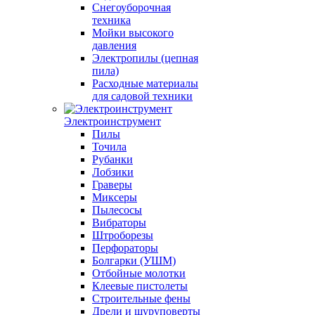
Снегоуборочная
техника
Мойки высокого
давления
Электропилы (цепная
пила)
Расходные материалы
для садовой техники
Электроинструмент
Пилы
Точила
Рубанки
Лобзики
Граверы
Миксеры
Пылесосы
Вибраторы
Штроборезы
Перфораторы
Болгарки (УШМ)
Отбойные молотки
Клеевые пистолеты
Строительные фены
Дрели и шуруповерты