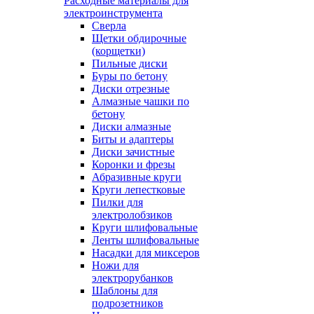
Расходные материалы для
электроинструмента
Сверла
Щетки обдирочные
(корщетки)
Пильные диски
Буры по бетону
Диски отрезные
Алмазные чашки по
бетону
Диски алмазные
Биты и адаптеры
Диски зачистные
Коронки и фрезы
Абразивные круги
Круги лепестковые
Пилки для
электролобзиков
Круги шлифовальные
Ленты шлифовальные
Насадки для миксеров
Ножи для
электрорубанков
Шаблоны для
подрозетников