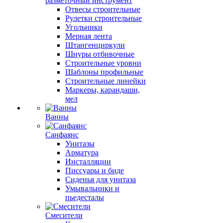
разметочный инструмент
Отвесы строительные
Рулетки строительные
Угольники
Мерная лента
Штангенциркули
Шнуры отбивочные
Строительные уровни
Шаблоны профильные
Строительные линейки
Маркеры, карандаши,
мел
Ванны
Санфаянс
Унитазы
Арматура
Инсталляции
Писсуары и биде
Сиденья для унитаза
Умывальники и
пьедесталы
Смесители