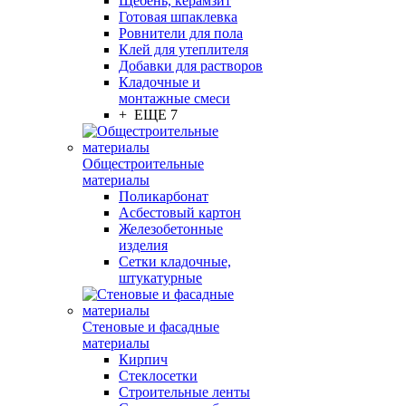
Щебень, керамзит
Готовая шпаклевка
Ровнители для пола
Клей для утеплителя
Добавки для растворов
Кладочные и
монтажные смеси
+ ЕЩЕ 7
Общестроительные
материалы
Поликарбонат
Асбестовый картон
Железобетонные
изделия
Сетки кладочные,
штукатурные
Стеновые и фасадные
материалы
Кирпич
Стеклосетки
Строительные ленты