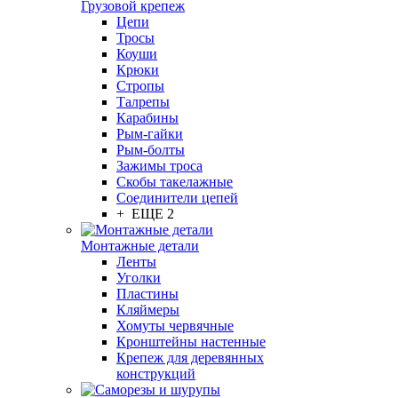
Грузовой крепеж
Цепи
Тросы
Коуши
Крюки
Стропы
Талрепы
Карабины
Рым-гайки
Рым-болты
Зажимы троса
Скобы такелажные
Соединители цепей
+ ЕЩЕ 2
Монтажные детали
Ленты
Уголки
Пластины
Кляймеры
Хомуты червячные
Кронштейны настенные
Крепеж для деревянных
конструкций