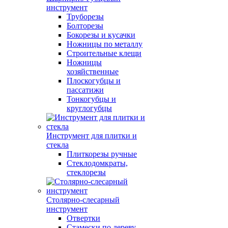
инструмент
Труборезы
Болторезы
Бокорезы и кусачки
Ножницы по металлу
Строительные клещи
Ножницы
хозяйственные
Плоскогубцы и
пассатижи
Тонкогубцы и
круглогубцы
Инструмент для плитки и
стекла
Плиткорезы ручные
Стеклодомкраты,
стеклорезы
Столярно-слесарный
инструмент
Отвертки
Стамески по дереву