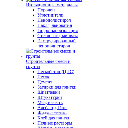
Изоляционные материалы
Поролон
Уплотнители
Пенополистирол
Пакля, льноватин
Гидро-пароизоляция
Стекловата, минвата
Экструдированный
пенополистирол
Строительные смеси и
грунты
Пескобетон (ЦПС)
Песок
Цемент
Затирки для плитки
Шпатлевки
Штукатурки
Мел, известь
Алебастр, Гипс
Жидкое стекло
Клей для плитки
Печные растворы