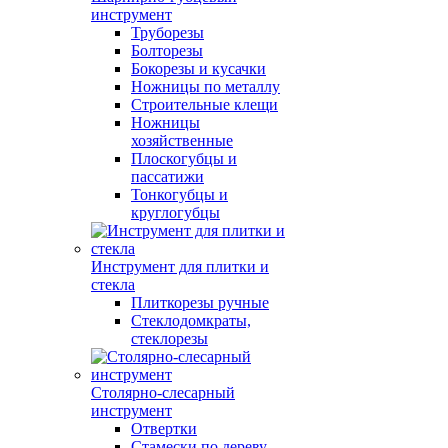
инструмент
Труборезы
Болторезы
Бокорезы и кусачки
Ножницы по металлу
Строительные клещи
Ножницы
хозяйственные
Плоскогубцы и
пассатижи
Тонкогубцы и
круглогубцы
Инструмент для плитки и
стекла
Плиткорезы ручные
Стеклодомкраты,
стеклорезы
Столярно-слесарный
инструмент
Отвертки
Стамески по дереву