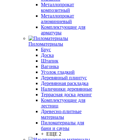
Металлопрокат
композитный
Металлопрокат
алюминиевый
Комплектующие для
арматуры
Пиломатериалы
Брус
Доска
Штапик
Вагонка
Уголок гладкий
Деревянный плинтус
Деревянная раскладка
Наличники деревянные
Террасная доска декинг
Комплектующие для
лестниц
Древесно-плитные
материалы
Пиломатериалы для
бани и сауны
+ ЕЩЕ 2