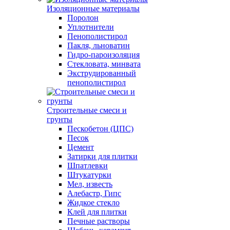
Изоляционные материалы
Поролон
Уплотнители
Пенополистирол
Пакля, льноватин
Гидро-пароизоляция
Стекловата, минвата
Экструдированный
пенополистирол
Строительные смеси и
грунты
Пескобетон (ЦПС)
Песок
Цемент
Затирки для плитки
Шпатлевки
Штукатурки
Мел, известь
Алебастр, Гипс
Жидкое стекло
Клей для плитки
Печные растворы