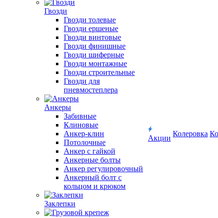
Гвозди
Гвозди толевые
Гвозди ершеные
Гвозди винтовые
Гвозди финишные
Гвозди шиферные
Гвозди монтажные
Гвозди строительные
Гвозди для
пневмостеплера
Анкеры
Забивные
Клиновые
Анкер-клин
Колеровка
Ко
Акции
Потолочные
Анкер с гайкой
Анкерные болты
Анкер регулировочный
Анкерный болт с
кольцом и крюком
Заклепки