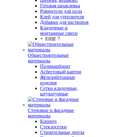
Щебень, керамзит
Готовая шпаклевка
Ровнители для пола
Клей для утеплителя
Добавки для растворов
Кладочные и
монтажные смеси
+ ЕЩЕ 7
Общестроительные
материалы
Поликарбонат
Асбестовый картон
Железобетонные
изделия
Сетки кладочные,
штукатурные
Стеновые и фасадные
материалы
Кирпич
Стеклосетки
Строительные ленты