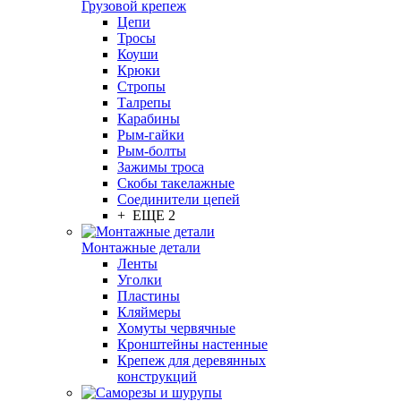
Грузовой крепеж
Цепи
Тросы
Коуши
Крюки
Стропы
Талрепы
Карабины
Рым-гайки
Рым-болты
Зажимы троса
Скобы такелажные
Соединители цепей
+ ЕЩЕ 2
Монтажные детали
Ленты
Уголки
Пластины
Кляймеры
Хомуты червячные
Кронштейны настенные
Крепеж для деревянных
конструкций