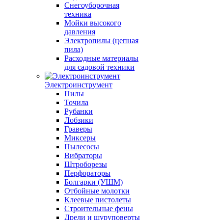
Снегоуборочная
техника
Мойки высокого
давления
Электропилы (цепная
пила)
Расходные материалы
для садовой техники
Электроинструмент
Пилы
Точила
Рубанки
Лобзики
Граверы
Миксеры
Пылесосы
Вибраторы
Штроборезы
Перфораторы
Болгарки (УШМ)
Отбойные молотки
Клеевые пистолеты
Строительные фены
Дрели и шуруповерты