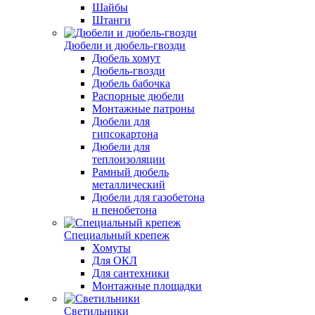
Шайбы
Штанги
Дюбели и дюбель-гвозди
Дюбель хомут
Дюбель-гвозди
Дюбель бабочка
Распорные дюбели
Монтажные патроны
Дюбели для
гипсокартона
Дюбели для
теплоизоляции
Рамный дюбель
металлический
Дюбели для газобетона
и пенобетона
Специальный крепеж
Хомуты
Для ОКЛ
Для сантехники
Монтажные площадки
Светильники