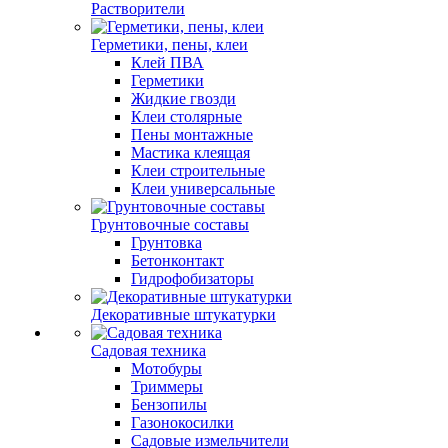
Растворители
Герметики, пены, клеи
Клей ПВА
Герметики
Жидкие гвозди
Клеи столярные
Пены монтажные
Мастика клеящая
Клеи строительные
Клеи универсальные
Грунтовочные составы
Грунтовка
Бетонконтакт
Гидрофобизаторы
Декоративные штукатурки
Садовая техника
Мотобуры
Триммеры
Бензопилы
Газонокосилки
Садовые измельчители