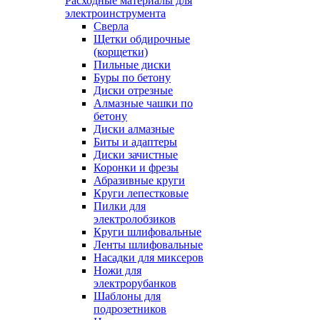
Расходные материалы для
электроинструмента
Сверла
Щетки обдирочные
(корщетки)
Пильные диски
Буры по бетону
Диски отрезные
Алмазные чашки по
бетону
Диски алмазные
Биты и адаптеры
Диски зачистные
Коронки и фрезы
Абразивные круги
Круги лепестковые
Пилки для
электролобзиков
Круги шлифовальные
Ленты шлифовальные
Насадки для миксеров
Ножи для
электрорубанков
Шаблоны для
подрозетников