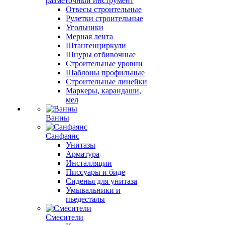
разметочный инструмент
Отвесы строительные
Рулетки строительные
Угольники
Мерная лента
Штангенциркули
Шнуры отбивочные
Строительные уровни
Шаблоны профильные
Строительные линейки
Маркеры, карандаши,
мел
Ванны
Санфаянс
Унитазы
Арматура
Инсталляции
Писсуары и биде
Сиденья для унитаза
Умывальники и
пьедесталы
Смесители