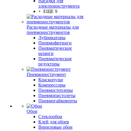
Насадки для
электроинструмента
+ ЕЩЕ 9
Расходные материалы для
пневмоинструментов
Лубрикаторы
Пневмофитинги
Пневматические
шланги
Пневматические
редукторы
Пневмоинструмент
Краскопульт
Компрессоры
Пневмостеплеры
Пневмопистолеты
Пневмогайковерты
Обои
Стеклообои
Клей для обоев
Виниловые обои