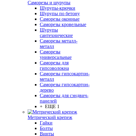
Саморезы и шурупы
Шурупы-крючки
Шурупы по бетону
Саморезы оконные
Саморезы кровельные
Шурупы
сантехнические
Саморезы металл-
металл
Саморезы
универсальные
Саморезы для
гипсоволокна
Саморезы гипсокартон-
металл
Саморезы гипсокартон-
дерево
Саморезы для сэндвич-
панелей
+ ЕЩЕ 1
Метрический крепеж
Гайки
Болты
Винты