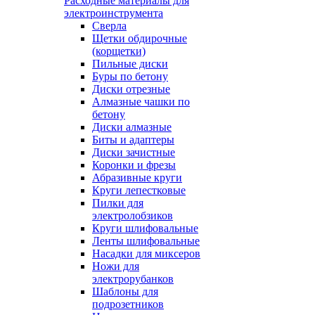
Расходные материалы для
электроинструмента
Сверла
Щетки обдирочные
(корщетки)
Пильные диски
Буры по бетону
Диски отрезные
Алмазные чашки по
бетону
Диски алмазные
Биты и адаптеры
Диски зачистные
Коронки и фрезы
Абразивные круги
Круги лепестковые
Пилки для
электролобзиков
Круги шлифовальные
Ленты шлифовальные
Насадки для миксеров
Ножи для
электрорубанков
Шаблоны для
подрозетников