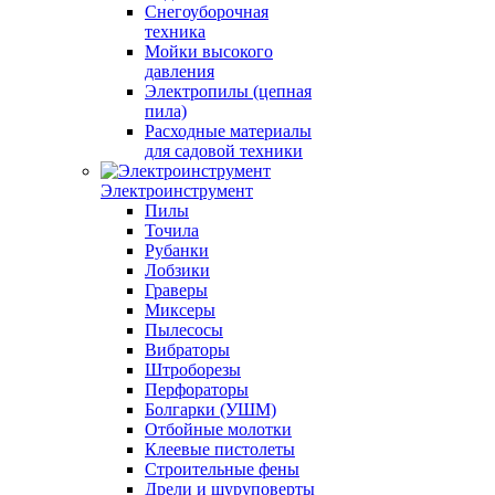
Снегоуборочная
техника
Мойки высокого
давления
Электропилы (цепная
пила)
Расходные материалы
для садовой техники
Электроинструмент
Пилы
Точила
Рубанки
Лобзики
Граверы
Миксеры
Пылесосы
Вибраторы
Штроборезы
Перфораторы
Болгарки (УШМ)
Отбойные молотки
Клеевые пистолеты
Строительные фены
Дрели и шуруповерты