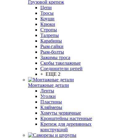
Грузовой крепеж
Цепи
Тросы
Коуши
Крюки
Стропы
Талрепы
Карабины
Рым-гайки
Рым-болты
Зажимы троса
Скобы такелажные
Соединители цепей
+ ЕЩЕ 2
Монтажные детали
Ленты
Уголки
Пластины
Кляймеры
Хомуты червячные
Кронштейны настенные
Крепеж для деревянных
конструкций