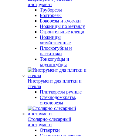
инструмент
Труборезы
Болторезы
Бокорезы и кусачки
Ножницы по металлу
Строительные клещи
Ножницы
хозяйственные
Плоскогубцы и
пассатижи
Тонкогубцы и
круглогубцы
Инструмент для плитки и
стекла
Плиткорезы ручные
Стеклодомкраты,
стеклорезы
Столярно-слесарный
инструмент
Отвертки
Стамески по дереву