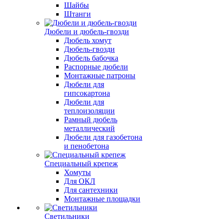
Шайбы
Штанги
Дюбели и дюбель-гвозди
Дюбель хомут
Дюбель-гвозди
Дюбель бабочка
Распорные дюбели
Монтажные патроны
Дюбели для
гипсокартона
Дюбели для
теплоизоляции
Рамный дюбель
металлический
Дюбели для газобетона
и пенобетона
Специальный крепеж
Хомуты
Для ОКЛ
Для сантехники
Монтажные площадки
Светильники