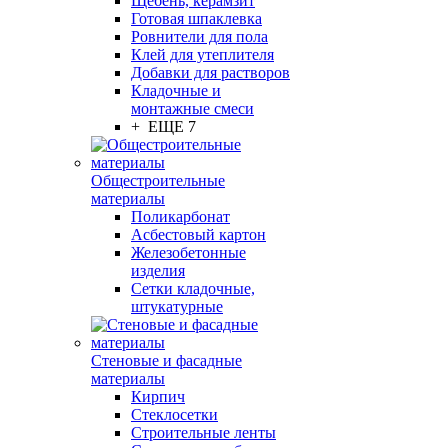
Щебень, керамзит
Готовая шпаклевка
Ровнители для пола
Клей для утеплителя
Добавки для растворов
Кладочные и
монтажные смеси
+ ЕЩЕ 7
Общестроительные
материалы
Поликарбонат
Асбестовый картон
Железобетонные
изделия
Сетки кладочные,
штукатурные
Стеновые и фасадные
материалы
Кирпич
Стеклосетки
Строительные ленты