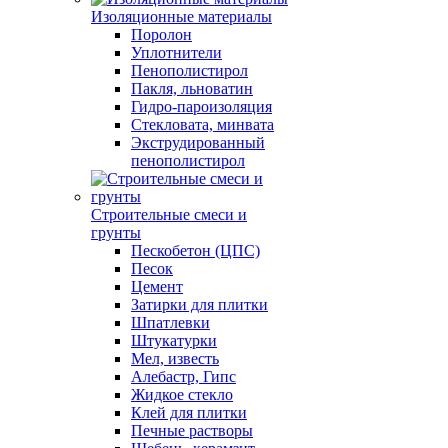
Изоляционные материалы
Поролон
Уплотнители
Пенополистирол
Пакля, льноватин
Гидро-пароизоляция
Стекловата, минвата
Экструдированный
пенополистирол
Строительные смеси и
грунты
Пескобетон (ЦПС)
Песок
Цемент
Затирки для плитки
Шпатлевки
Штукатурки
Мел, известь
Алебастр, Гипс
Жидкое стекло
Клей для плитки
Печные растворы