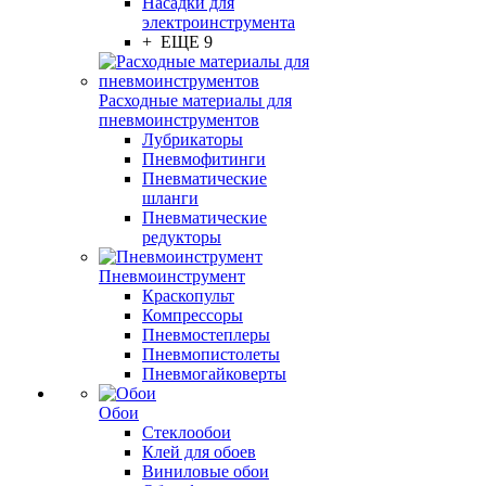
Насадки для
электроинструмента
+ ЕЩЕ 9
Расходные материалы для
пневмоинструментов
Лубрикаторы
Пневмофитинги
Пневматические
шланги
Пневматические
редукторы
Пневмоинструмент
Краскопульт
Компрессоры
Пневмостеплеры
Пневмопистолеты
Пневмогайковерты
Обои
Стеклообои
Клей для обоев
Виниловые обои