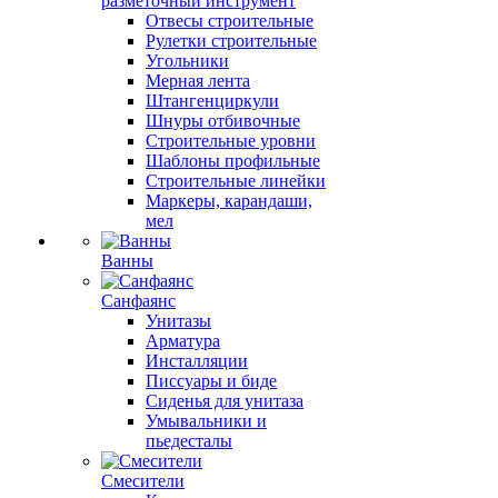
разметочный инструмент
Отвесы строительные
Рулетки строительные
Угольники
Мерная лента
Штангенциркули
Шнуры отбивочные
Строительные уровни
Шаблоны профильные
Строительные линейки
Маркеры, карандаши,
мел
Ванны
Санфаянс
Унитазы
Арматура
Инсталляции
Писсуары и биде
Сиденья для унитаза
Умывальники и
пьедесталы
Смесители