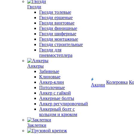
Гвозди
Гвозди толевые
Гвозди ершеные
Гвозди винтовые
Гвозди финишные
Гвозди шиферные
Гвозди монтажные
Гвозди строительные
Гвозди для
пневмостеплера
Анкеры
Забивные
Клиновые
Анкер-клин
Колеровка
Ко
Акции
Потолочные
Анкер с гайкой
Анкерные болты
Анкер регулировочный
Анкерный болт с
кольцом и крюком
Заклепки