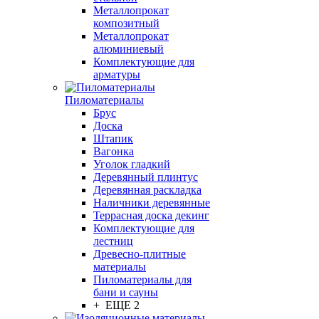
Металлопрокат
композитный
Металлопрокат
алюминиевый
Комплектующие для
арматуры
Пиломатериалы
Брус
Доска
Штапик
Вагонка
Уголок гладкий
Деревянный плинтус
Деревянная раскладка
Наличники деревянные
Террасная доска декинг
Комплектующие для
лестниц
Древесно-плитные
материалы
Пиломатериалы для
бани и сауны
+ ЕЩЕ 2