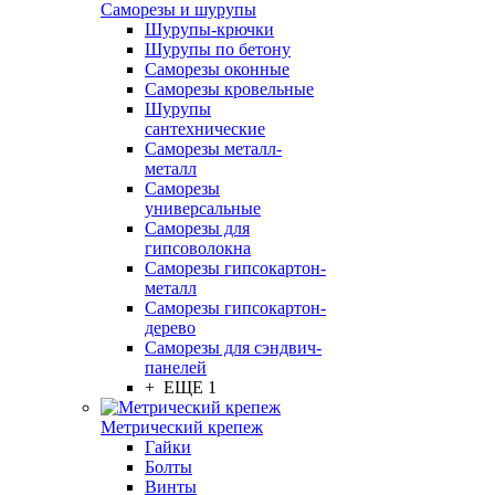
Саморезы и шурупы
Шурупы-крючки
Шурупы по бетону
Саморезы оконные
Саморезы кровельные
Шурупы
сантехнические
Саморезы металл-
металл
Саморезы
универсальные
Саморезы для
гипсоволокна
Саморезы гипсокартон-
металл
Саморезы гипсокартон-
дерево
Саморезы для сэндвич-
панелей
+ ЕЩЕ 1
Метрический крепеж
Гайки
Болты
Винты