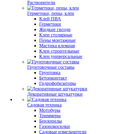
Растворители
Герметики, пены, клеи
Клей ПВА
Герметики
Жидкие гвозди
Клеи столярные
Пены монтажные
Мастика клеящая
Клеи строительные
Клеи универсальные
Грунтовочные составы
Грунтовка
Бетонконтакт
Гидрофобизаторы
Декоративные штукатурки
Садовая техника
Мотобуры
Триммеры
Бензопилы
Газонокосилки
Садовые измельчители