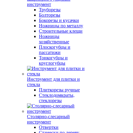
инструмент
Труборезы
Болторезы
Бокорезы и кусачки
Ножницы по металлу
Строительные клещи
Ножницы
хозяйственные
Плоскогубцы и
пассатижи
Тонкогубцы и
круглогубцы
Инструмент для плитки и
стекла
Плиткорезы ручные
Стеклодомкраты,
стеклорезы
Столярно-слесарный
инструмент
Отвертки
Стамески по дереву