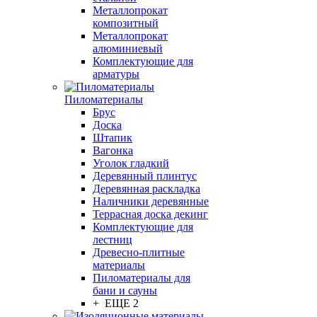
Металлопрокат
композитный
Металлопрокат
алюминиевый
Комплектующие для
арматуры
Пиломатериалы
Брус
Доска
Штапик
Вагонка
Уголок гладкий
Деревянный плинтус
Деревянная раскладка
Наличники деревянные
Террасная доска декинг
Комплектующие для
лестниц
Древесно-плитные
материалы
Пиломатериалы для
бани и сауны
+ ЕЩЕ 2