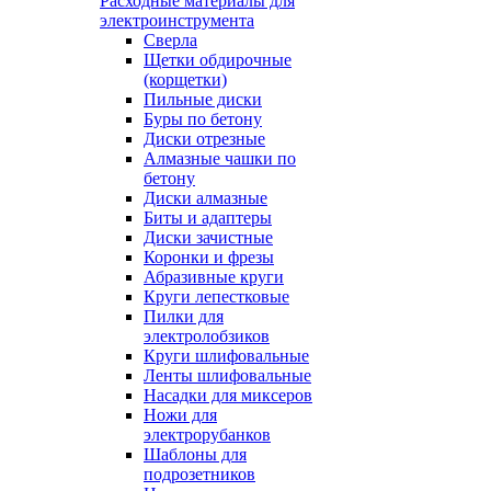
Расходные материалы для
электроинструмента
Сверла
Щетки обдирочные
(корщетки)
Пильные диски
Буры по бетону
Диски отрезные
Алмазные чашки по
бетону
Диски алмазные
Биты и адаптеры
Диски зачистные
Коронки и фрезы
Абразивные круги
Круги лепестковые
Пилки для
электролобзиков
Круги шлифовальные
Ленты шлифовальные
Насадки для миксеров
Ножи для
электрорубанков
Шаблоны для
подрозетников