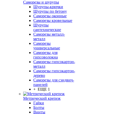
Саморезы и шурупы
Шурупы-крючки
Шурупы по бетону
Саморезы оконные
Саморезы кровельные
Шурупы
сантехнические
Саморезы металл-
металл
Саморезы
универсальные
Саморезы для
гипсоволокна
Саморезы гипсокартон-
металл
Саморезы гипсокартон-
дерево
Саморезы для сэндвич-
панелей
+ ЕЩЕ 1
Метрический крепеж
Гайки
Болты
Винты