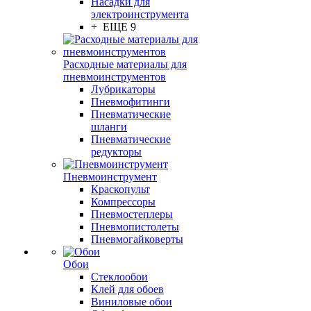
Насадки для
электроинструмента
+ ЕЩЕ 9
Расходные материалы для
пневмоинструментов
Лубрикаторы
Пневмофитинги
Пневматические
шланги
Пневматические
редукторы
Пневмоинструмент
Краскопульт
Компрессоры
Пневмостеплеры
Пневмопистолеты
Пневмогайковерты
Обои
Стеклообои
Клей для обоев
Виниловые обои