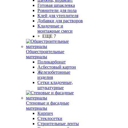
Щебень, керамзит
Готовая шпаклевка
Ровнители для пола
Клей для утеплителя
Добавки для растворов
Кладочные и
монтажные смеси
+ ЕЩЕ 7
Общестроительные
материалы
Поликарбонат
Асбестовый картон
Железобетонные
изделия
Сетки кладочные,
штукатурные
Стеновые и фасадные
материалы
Кирпич
Стеклосетки
Строительные ленты