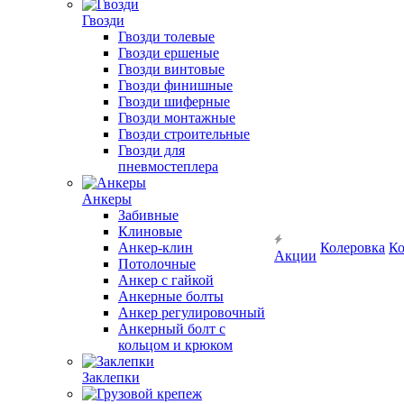
Гвозди
Гвозди толевые
Гвозди ершеные
Гвозди винтовые
Гвозди финишные
Гвозди шиферные
Гвозди монтажные
Гвозди строительные
Гвозди для
пневмостеплера
Анкеры
Забивные
Клиновые
Анкер-клин
Колеровка
Ко
Акции
Потолочные
Анкер с гайкой
Анкерные болты
Анкер регулировочный
Анкерный болт с
кольцом и крюком
Заклепки