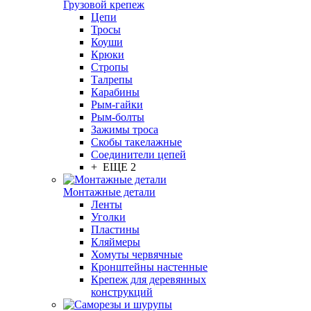
Грузовой крепеж
Цепи
Тросы
Коуши
Крюки
Стропы
Талрепы
Карабины
Рым-гайки
Рым-болты
Зажимы троса
Скобы такелажные
Соединители цепей
+ ЕЩЕ 2
Монтажные детали
Ленты
Уголки
Пластины
Кляймеры
Хомуты червячные
Кронштейны настенные
Крепеж для деревянных
конструкций