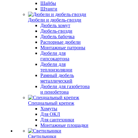
Шайбы
Штанги
Дюбели и дюбель-гвозди
Дюбель хомут
Дюбель-гвозди
Дюбель бабочка
Распорные дюбели
Монтажные патроны
Дюбели для
гипсокартона
Дюбели для
теплоизоляции
Рамный дюбель
металлический
Дюбели для газобетона
и пенобетона
Специальный крепеж
Хомуты
Для ОКЛ
Для сантехники
Монтажные площадки
Светильники