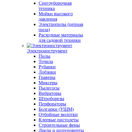
Снегоуборочная
техника
Мойки высокого
давления
Электропилы (цепная
пила)
Расходные материалы
для садовой техники
Электроинструмент
Пилы
Точила
Рубанки
Лобзики
Граверы
Миксеры
Пылесосы
Вибраторы
Штроборезы
Перфораторы
Болгарки (УШМ)
Отбойные молотки
Клеевые пистолеты
Строительные фены
Дрели и шуруповерты