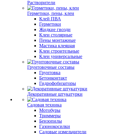
Растворители
Герметики, пены, клеи
Клей ПВА
Герметики
Жидкие гвозди
Клеи столярные
Пены монтажные
Мастика клеящая
Клеи строительные
Клеи универсальные
Грунтовочные составы
Грунтовка
Бетонконтакт
Гидрофобизаторы
Декоративные штукатурки
Садовая техника
Мотобуры
Триммеры
Бензопилы
Газонокосилки
Садовые измельчители