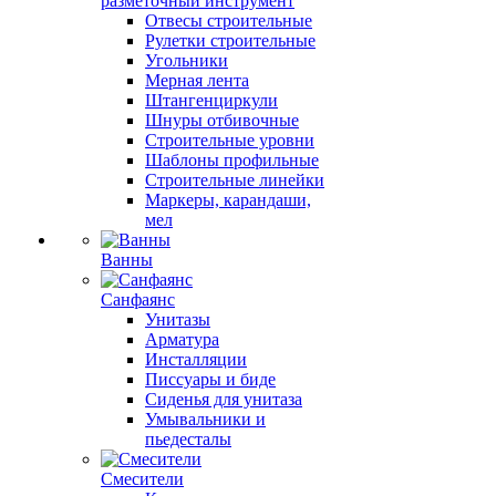
разметочный инструмент
Отвесы строительные
Рулетки строительные
Угольники
Мерная лента
Штангенциркули
Шнуры отбивочные
Строительные уровни
Шаблоны профильные
Строительные линейки
Маркеры, карандаши,
мел
Ванны
Санфаянс
Унитазы
Арматура
Инсталляции
Писсуары и биде
Сиденья для унитаза
Умывальники и
пьедесталы
Смесители