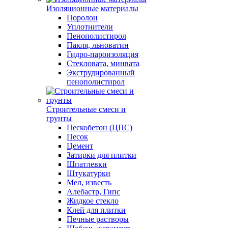
Изоляционные материалы
Поролон
Уплотнители
Пенополистирол
Пакля, льноватин
Гидро-пароизоляция
Стекловата, минвата
Экструдированный
пенополистирол
Строительные смеси и
грунты
Пескобетон (ЦПС)
Песок
Цемент
Затирки для плитки
Шпатлевки
Штукатурки
Мел, известь
Алебастр, Гипс
Жидкое стекло
Клей для плитки
Печные растворы