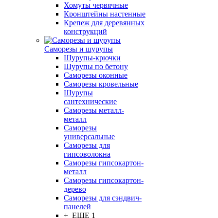
Хомуты червячные
Кронштейны настенные
Крепеж для деревянных
конструкций
Саморезы и шурупы
Шурупы-крючки
Шурупы по бетону
Саморезы оконные
Саморезы кровельные
Шурупы
сантехнические
Саморезы металл-
металл
Саморезы
универсальные
Саморезы для
гипсоволокна
Саморезы гипсокартон-
металл
Саморезы гипсокартон-
дерево
Саморезы для сэндвич-
панелей
+ ЕЩЕ 1