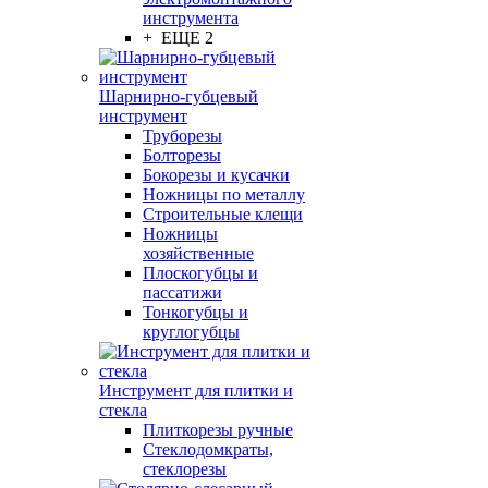
инструмента
+ ЕЩЕ 2
Шарнирно-губцевый
инструмент
Труборезы
Болторезы
Бокорезы и кусачки
Ножницы по металлу
Строительные клещи
Ножницы
хозяйственные
Плоскогубцы и
пассатижи
Тонкогубцы и
круглогубцы
Инструмент для плитки и
стекла
Плиткорезы ручные
Стеклодомкраты,
стеклорезы