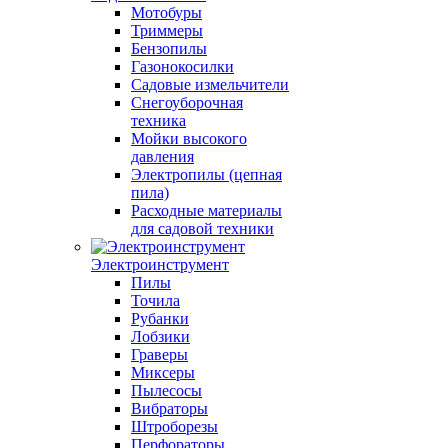
Мотобуры
Триммеры
Бензопилы
Газонокосилки
Садовые измельчители
Снегоуборочная
техника
Мойки высокого
давления
Электропилы (цепная
пила)
Расходные материалы
для садовой техники
Электроинструмент
Пилы
Точила
Рубанки
Лобзики
Граверы
Миксеры
Пылесосы
Вибраторы
Штроборезы
Перфораторы