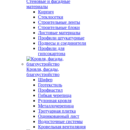
Стеновые и фасадные
материалы
Кирпич
Стеклосетки
Строительные ленты
Строительные блоки
Листовые материалы
Профили штукатурные
Подвесы и соединители
Профили для
гипсокартона
Кровля, фасады,
благоустройство
Шифер
Геотекстиль
Профнастил
Гибкая черепица
Рулонная кровля
Металлочерепица
Тротуарная плитка
Оцинкованный лист
Водосточные системы
Кровельная вентиляция