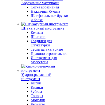
Абразивные материалы
Сетка абразивная
Наждачная бумага
Шлифовальные бруски
и блоки
Штукатурный инструмент
Кельмы
Шпатели
Гладилки для
штукатурки
Терки штукатурные
Правило строительное
Инструмент для
газобетона
Ударно-рычажный
инструмент
Кирки
Киянки
Зубила
Топоры
Молотки
Кернеры