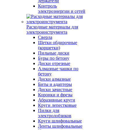
держатели
Контроль
электроэнергии и сетей
Расходные материалы для
электроинструмента
Сверла
Щетки обдирочные
(корщетки)
Пильные диски
Буры по бетону
Диски отрезные
Алмазные чашки по
бетону
Диски алмазные
Биты и адаптеры
Диски зачистные
Коронки и фрезы
Абразивные круги
Круги лепестковые
Пилки для
электролобзиков
Круги шлифовальные
Ленты шлифовальные