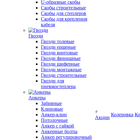
U-образные скобы
Скобы строительные
Скобы для степлеров
Скобы для крепления
кабеля
Гвозди
Гвозди толевые
Гвозди ершеные
Гвозди винтовые
Гвозди финишные
Гвозди шиферные
Гвозди монтажные
Гвозди строительные
Гвозди для
пневмостеплера
Анкеры
Забивные
Клиновые
Анкер-клин
Колеровка
Ко
Акции
Потолочные
Анкер с гайкой
Анкерные болты
Анкер регулировочный