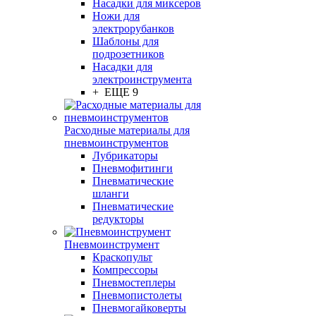
Насадки для миксеров
Ножи для
электрорубанков
Шаблоны для
подрозетников
Насадки для
электроинструмента
+ ЕЩЕ 9
Расходные материалы для
пневмоинструментов
Лубрикаторы
Пневмофитинги
Пневматические
шланги
Пневматические
редукторы
Пневмоинструмент
Краскопульт
Компрессоры
Пневмостеплеры
Пневмопистолеты
Пневмогайковерты