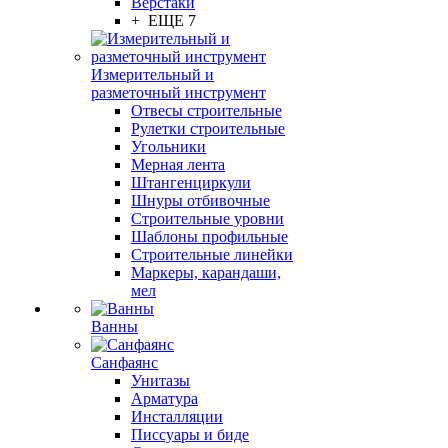
Верстаки
+ ЕЩЕ 7
Измерительный и
разметочный инструмент
Отвесы строительные
Рулетки строительные
Угольники
Мерная лента
Штангенциркули
Шнуры отбивочные
Строительные уровни
Шаблоны профильные
Строительные линейки
Маркеры, карандаши,
мел
Ванны
Санфаянс
Унитазы
Арматура
Инсталляции
Писсуары и биде