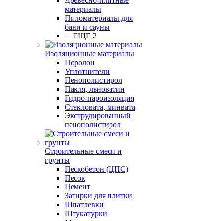
Древесно-плитные
материалы
Пиломатериалы для
бани и сауны
+ ЕЩЕ 2
Изоляционные материалы
Поролон
Уплотнители
Пенополистирол
Пакля, льноватин
Гидро-пароизоляция
Стекловата, минвата
Экструдированный
пенополистирол
Строительные смеси и
грунты
Пескобетон (ЦПС)
Песок
Цемент
Затирки для плитки
Шпатлевки
Штукатурки