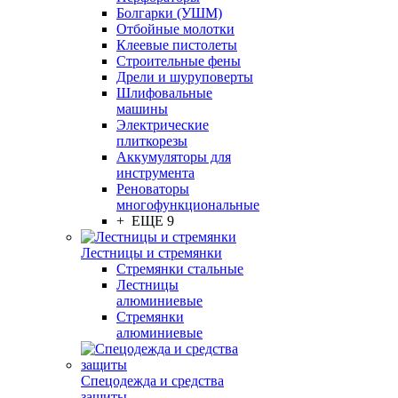
Болгарки (УШМ)
Отбойные молотки
Клеевые пистолеты
Строительные фены
Дрели и шуруповерты
Шлифовальные
машины
Электрические
плиткорезы
Аккумуляторы для
инструмента
Реноваторы
многофункциональные
+ ЕЩЕ 9
Лестницы и стремянки
Стремянки стальные
Лестницы
алюминиевые
Стремянки
алюминиевые
Спецодежда и средства
защиты