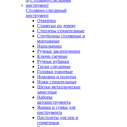
Столярно-слесарный
инструмент
Отвертки
Стамески по дереву
Степлеры строительные
Струбцины столярные и
монтажные
Напильники
Ручные заклепочники
Ключи гаечные
Ручные рубанки
Тиски слесарные
Головки торцевые
Ножовки и полотна
Ножи строительные
Щетки металлические
зачистные
Наборы
автоинструмента
Ящики и сумки для
инструмента
Пистолеты для пен и
герметиков