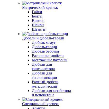
Метрический крепеж
Гайки
Болты
Винты
Шайбы
Штанги
Дюбели и дюбель-гвозди
Дюбель хомут
Дюбель-гвозди
Дюбель бабочка
Распорные дюбели
Монтажные патроны
Дюбели для
гипсокартона
Дюбели для
теплоизоляции
Рамный дюбель
металлический
Дюбели для газобетона
и пенобетона
Специальный крепеж
Хомуты