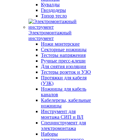
Кувалды
Гвоздодеры
Топор тесло
Электромонтажный
инструмент
Ножи монтерские
Секторные ножницы
Тестеры напряжения
Ручные пресс-клещи
Для снятия изоляции
Тестеры розеток и УЗО
Протяжки для кабеля
(УЗК)
Ножницы для кабель
каналов
Кабелерезы, кабельные
ножницы
Инструмент для
монтажа СИП и ВЛ
Специнструмент для
электромонтажа
Наборы
электромонтажного