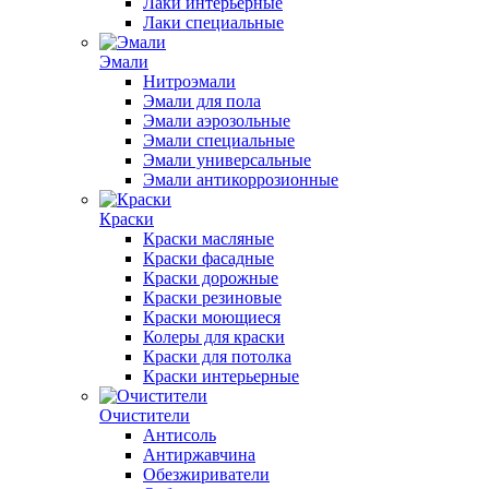
Лаки интерьерные
Лаки специальные
Эмали
Нитроэмали
Эмали для пола
Эмали аэрозольные
Эмали специальные
Эмали универсальные
Эмали антикоррозионные
Краски
Краски масляные
Краски фасадные
Краски дорожные
Краски резиновые
Краски моющиеся
Колеры для краски
Краски для потолка
Краски интерьерные
Очистители
Антисоль
Антиржавчина
Обезжириватели