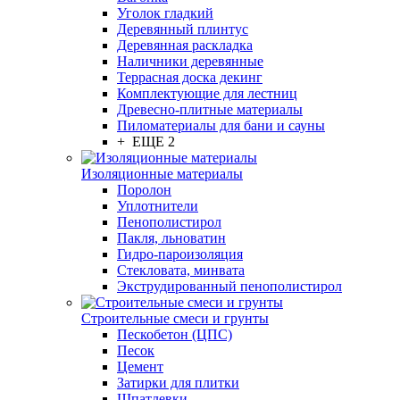
Уголок гладкий
Деревянный плинтус
Деревянная раскладка
Наличники деревянные
Террасная доска декинг
Комплектующие для лестниц
Древесно-плитные материалы
Пиломатериалы для бани и сауны
+ ЕЩЕ 2
Изоляционные материалы
Поролон
Уплотнители
Пенополистирол
Пакля, льноватин
Гидро-пароизоляция
Стекловата, минвата
Экструдированный пенополистирол
Строительные смеси и грунты
Пескобетон (ЦПС)
Песок
Цемент
Затирки для плитки
Шпатлевки