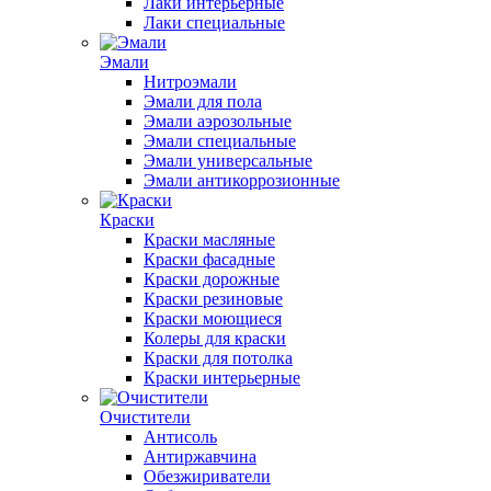
Лаки интерьерные
Лаки специальные
Эмали
Нитроэмали
Эмали для пола
Эмали аэрозольные
Эмали специальные
Эмали универсальные
Эмали антикоррозионные
Краски
Краски масляные
Краски фасадные
Краски дорожные
Краски резиновые
Краски моющиеся
Колеры для краски
Краски для потолка
Краски интерьерные
Очистители
Антисоль
Антиржавчина
Обезжириватели