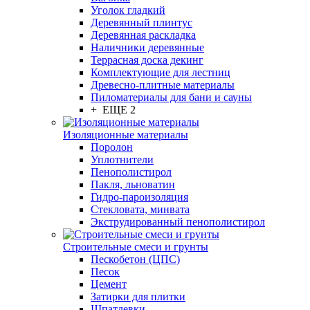
Уголок гладкий
Деревянный плинтус
Деревянная раскладка
Наличники деревянные
Террасная доска декинг
Комплектующие для лестниц
Древесно-плитные материалы
Пиломатериалы для бани и сауны
+ ЕЩЕ 2
Изоляционные материалы
Поролон
Уплотнители
Пенополистирол
Пакля, льноватин
Гидро-пароизоляция
Стекловата, минвата
Экструдированный пенополистирол
Строительные смеси и грунты
Пескобетон (ЦПС)
Песок
Цемент
Затирки для плитки
Шпатлевки