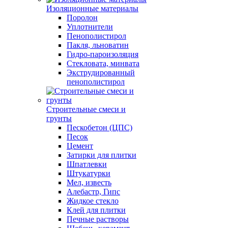
Изоляционные материалы
Поролон
Уплотнители
Пенополистирол
Пакля, льноватин
Гидро-пароизоляция
Стекловата, минвата
Экструдированный
пенополистирол
Строительные смеси и
грунты
Пескобетон (ЦПС)
Песок
Цемент
Затирки для плитки
Шпатлевки
Штукатурки
Мел, известь
Алебастр, Гипс
Жидкое стекло
Клей для плитки
Печные растворы