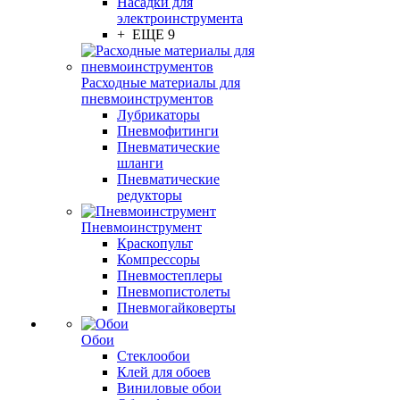
Насадки для
электроинструмента
+ ЕЩЕ 9
Расходные материалы для
пневмоинструментов
Лубрикаторы
Пневмофитинги
Пневматические
шланги
Пневматические
редукторы
Пневмоинструмент
Краскопульт
Компрессоры
Пневмостеплеры
Пневмопистолеты
Пневмогайковерты
Обои
Стеклообои
Клей для обоев
Виниловые обои