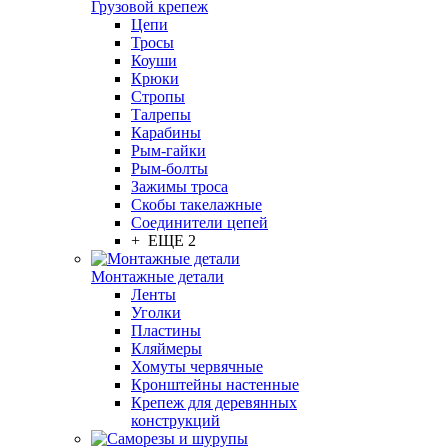
Грузовой крепеж
Цепи
Тросы
Коуши
Крюки
Стропы
Талрепы
Карабины
Рым-гайки
Рым-болты
Зажимы троса
Скобы такелажные
Соединители цепей
+ ЕЩЕ 2
Монтажные детали
Ленты
Уголки
Пластины
Кляймеры
Хомуты червячные
Кронштейны настенные
Крепеж для деревянных
конструкций