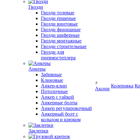
Гвозди
Гвозди толевые
Гвозди ершеные
Гвозди винтовые
Гвозди финишные
Гвозди шиферные
Гвозди монтажные
Гвозди строительные
Гвозди для
пневмостеплера
Анкеры
Забивные
Клиновые
Анкер-клин
Колеровка
Ко
Акции
Потолочные
Анкер с гайкой
Анкерные болты
Анкер регулировочный
Анкерный болт с
кольцом и крюком
Заклепки