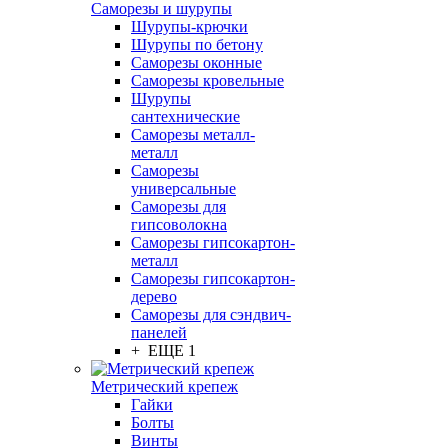
Саморезы и шурупы
Шурупы-крючки
Шурупы по бетону
Саморезы оконные
Саморезы кровельные
Шурупы
сантехнические
Саморезы металл-
металл
Саморезы
универсальные
Саморезы для
гипсоволокна
Саморезы гипсокартон-
металл
Саморезы гипсокартон-
дерево
Саморезы для сэндвич-
панелей
+ ЕЩЕ 1
Метрический крепеж
Гайки
Болты
Винты