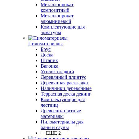
Металлопрокат
композитный
Металлопрокат
алюминиевый
Комплектующие для
арматуры
Пиломатериалы
Брус
Доска
Штапик
Вагонка
Уголок гладкий
Деревянный плинтус
Деревянная раскладка
Наличники деревянные
Террасная доска декинг
Комплектующие для
лестниц
Древесно-плитные
материалы
Пиломатериалы для
бани и сауны
+ ЕЩЕ 2