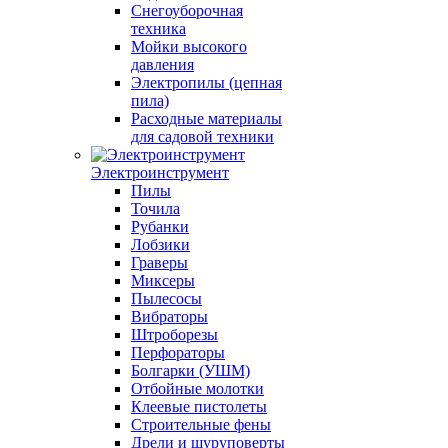
Снегоуборочная
техника
Мойки высокого
давления
Электропилы (цепная
пила)
Расходные материалы
для садовой техники
Электроинструмент
Пилы
Точила
Рубанки
Лобзики
Граверы
Миксеры
Пылесосы
Вибраторы
Штроборезы
Перфораторы
Болгарки (УШМ)
Отбойные молотки
Клеевые пистолеты
Строительные фены
Дрели и шуруповерты