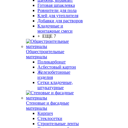
Щебень, керамзит
Готовая шпаклевка
Ровнители для пола
Клей для утеплителя
Добавки для растворов
Кладочные и
монтажные смеси
+ ЕЩЕ 7
Общестроительные
материалы
Поликарбонат
Асбестовый картон
Железобетонные
изделия
Сетки кладочные,
штукатурные
Стеновые и фасадные
материалы
Кирпич
Стеклосетки
Строительные ленты