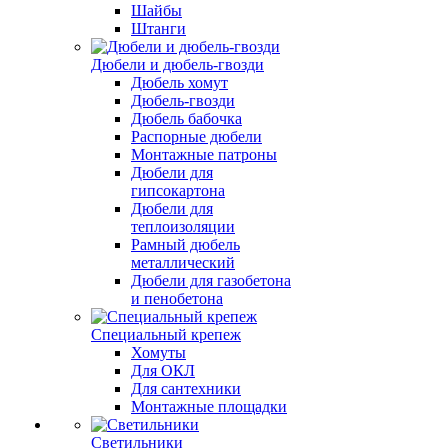
Шайбы
Штанги
Дюбели и дюбель-гвозди
Дюбель хомут
Дюбель-гвозди
Дюбель бабочка
Распорные дюбели
Монтажные патроны
Дюбели для
гипсокартона
Дюбели для
теплоизоляции
Рамный дюбель
металлический
Дюбели для газобетона
и пенобетона
Специальный крепеж
Хомуты
Для ОКЛ
Для сантехники
Монтажные площадки
Светильники