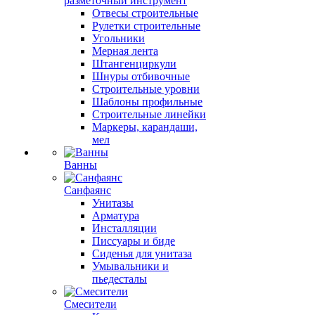
разметочный инструмент
Отвесы строительные
Рулетки строительные
Угольники
Мерная лента
Штангенциркули
Шнуры отбивочные
Строительные уровни
Шаблоны профильные
Строительные линейки
Маркеры, карандаши,
мел
Ванны
Санфаянс
Унитазы
Арматура
Инсталляции
Писсуары и биде
Сиденья для унитаза
Умывальники и
пьедесталы
Смесители