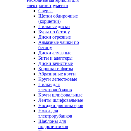
Расходные материалы для
электроинструмента
Сверла
Щетки обдирочные
(корщетки)
Пильные диски
Буры по бетону
Диски отрезные
Алмазные чашки по
бетону
Диски алмазные
Биты и адаптеры
Диски зачистные
Коронки и фрезы
Абразивные круги
Круги лепестковые
Пилки для
электролобзиков
Круги шлифовальные
Ленты шлифовальные
Насадки для миксеров
Ножи для
электрорубанков
Шаблоны для
подрозетников