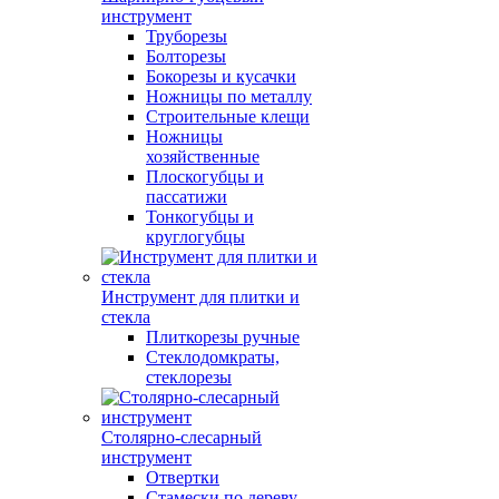
инструмент
Труборезы
Болторезы
Бокорезы и кусачки
Ножницы по металлу
Строительные клещи
Ножницы
хозяйственные
Плоскогубцы и
пассатижи
Тонкогубцы и
круглогубцы
Инструмент для плитки и
стекла
Плиткорезы ручные
Стеклодомкраты,
стеклорезы
Столярно-слесарный
инструмент
Отвертки
Стамески по дереву