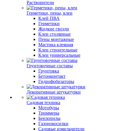
Растворители
Герметики, пены, клеи
Клей ПВА
Герметики
Жидкие гвозди
Клеи столярные
Пены монтажные
Мастика клеящая
Клеи строительные
Клеи универсальные
Грунтовочные составы
Грунтовка
Бетонконтакт
Гидрофобизаторы
Декоративные штукатурки
Садовая техника
Мотобуры
Триммеры
Бензопилы
Газонокосилки
Садовые измельчители