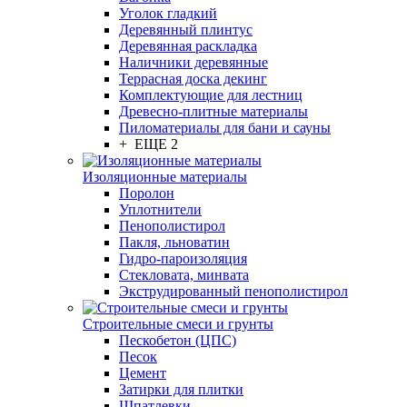
Уголок гладкий
Деревянный плинтус
Деревянная раскладка
Наличники деревянные
Террасная доска декинг
Комплектующие для лестниц
Древесно-плитные материалы
Пиломатериалы для бани и сауны
+ ЕЩЕ 2
Изоляционные материалы
Поролон
Уплотнители
Пенополистирол
Пакля, льноватин
Гидро-пароизоляция
Стекловата, минвата
Экструдированный пенополистирол
Строительные смеси и грунты
Пескобетон (ЦПС)
Песок
Цемент
Затирки для плитки
Шпатлевки