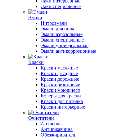
Лаки интерьерные
Лаки специальные
Эмали
Нитроэмали
Эмали для пола
Эмали аэрозольные
Эмали специальные
Эмали универсальные
Эмали антикоррозионные
Краски
Краски масляные
Краски фасадные
Краски дорожные
Краски резиновые
Краски моющиеся
Колеры для краски
Краски для потолка
Краски интерьерные
Очистители
Антисоль
Антиржавчина
Обезжириватели