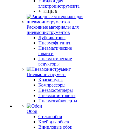
Насадки для
электроинструмента
+ ЕЩЕ 9
Расходные материалы для
пневмоинструментов
Лубрикаторы
Пневмофитинги
Пневматические
шланги
Пневматические
редукторы
Пневмоинструмент
Краскопульт
Компрессоры
Пневмостеплеры
Пневмопистолеты
Пневмогайковерты
Обои
Стеклообои
Клей для обоев
Виниловые обои