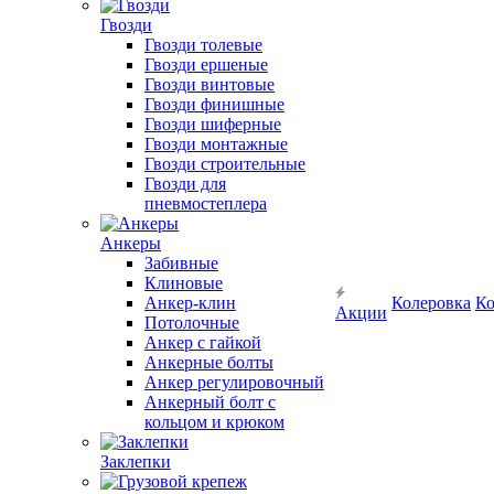
Гвозди
Гвозди толевые
Гвозди ершеные
Гвозди винтовые
Гвозди финишные
Гвозди шиферные
Гвозди монтажные
Гвозди строительные
Гвозди для
пневмостеплера
Анкеры
Забивные
Клиновые
Анкер-клин
Колеровка
Ко
Акции
Потолочные
Анкер с гайкой
Анкерные болты
Анкер регулировочный
Анкерный болт с
кольцом и крюком
Заклепки