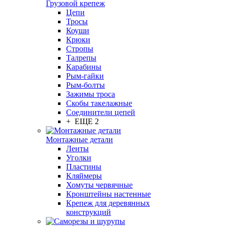
Грузовой крепеж
Цепи
Тросы
Коуши
Крюки
Стропы
Талрепы
Карабины
Рым-гайки
Рым-болты
Зажимы троса
Скобы такелажные
Соединители цепей
+ ЕЩЕ 2
Монтажные детали
Ленты
Уголки
Пластины
Кляймеры
Хомуты червячные
Кронштейны настенные
Крепеж для деревянных
конструкций