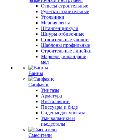
разметочный инструмент
Отвесы строительные
Рулетки строительные
Угольники
Мерная лента
Штангенциркули
Шнуры отбивочные
Строительные уровни
Шаблоны профильные
Строительные линейки
Маркеры, карандаши,
мел
Ванны
Санфаянс
Унитазы
Арматура
Инсталляции
Писсуары и биде
Сиденья для унитаза
Умывальники и
пьедесталы
Смесители