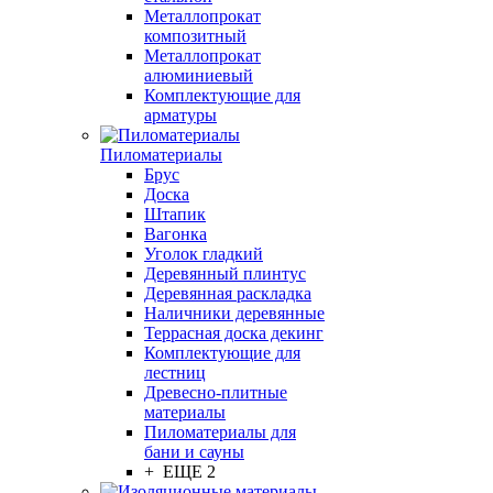
Металлопрокат
композитный
Металлопрокат
алюминиевый
Комплектующие для
арматуры
Пиломатериалы
Брус
Доска
Штапик
Вагонка
Уголок гладкий
Деревянный плинтус
Деревянная раскладка
Наличники деревянные
Террасная доска декинг
Комплектующие для
лестниц
Древесно-плитные
материалы
Пиломатериалы для
бани и сауны
+ ЕЩЕ 2