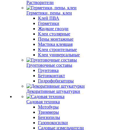
Растворители
Герметики, пены, клеи
Клей ПВА
Герметики
Жидкие гвозди
Клеи столярные
Пены монтажные
Мастика клеящая
Клеи строительные
Клеи универсальные
Грунтовочные составы
Грунтовка
Бетонконтакт
Гидрофобизаторы
Декоративные штукатурки
Садовая техника
Мотобуры
Триммеры
Бензопилы
Газонокосилки
Садовые измельчители