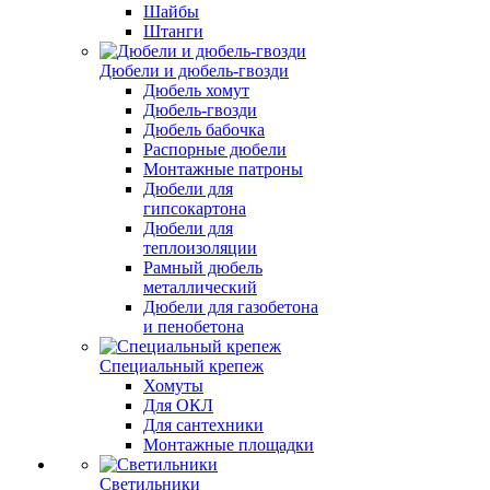
Шайбы
Штанги
Дюбели и дюбель-гвозди
Дюбель хомут
Дюбель-гвозди
Дюбель бабочка
Распорные дюбели
Монтажные патроны
Дюбели для
гипсокартона
Дюбели для
теплоизоляции
Рамный дюбель
металлический
Дюбели для газобетона
и пенобетона
Специальный крепеж
Хомуты
Для ОКЛ
Для сантехники
Монтажные площадки
Светильники