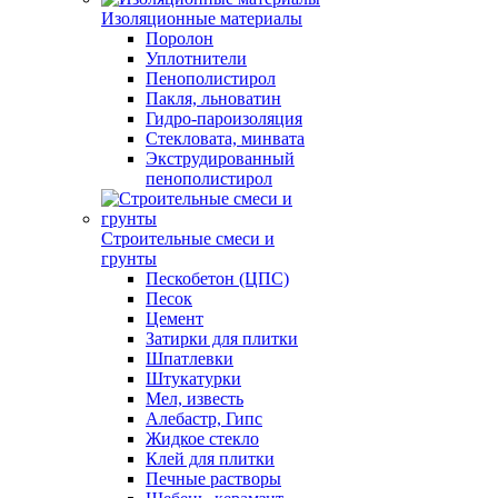
Изоляционные материалы
Поролон
Уплотнители
Пенополистирол
Пакля, льноватин
Гидро-пароизоляция
Стекловата, минвата
Экструдированный
пенополистирол
Строительные смеси и
грунты
Пескобетон (ЦПС)
Песок
Цемент
Затирки для плитки
Шпатлевки
Штукатурки
Мел, известь
Алебастр, Гипс
Жидкое стекло
Клей для плитки
Печные растворы