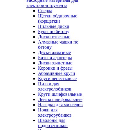
Расходные материалы для
электроинструмента
Сверла
Щетки обдирочные
(корщетки)
Пильные диски
Буры по бетону
Диски отрезные
Алмазные чашки по
бетону
Диски алмазные
Биты и адаптеры
Диски зачистные
Коронки и фрезы
Абразивные круги
Круги лепестковые
Пилки для
электролобзиков
Круги шлифовальные
Ленты шлифовальные
Насадки для миксеров
Ножи для
электрорубанков
Шаблоны для
подрозетников