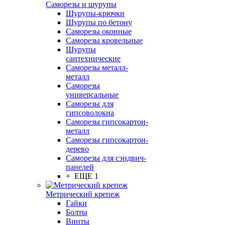
Саморезы и шурупы
Шурупы-крючки
Шурупы по бетону
Саморезы оконные
Саморезы кровельные
Шурупы
сантехнические
Саморезы металл-
металл
Саморезы
универсальные
Саморезы для
гипсоволокна
Саморезы гипсокартон-
металл
Саморезы гипсокартон-
дерево
Саморезы для сэндвич-
панелей
+ ЕЩЕ 1
Метрический крепеж
Гайки
Болты
Винты