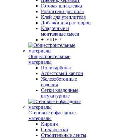
Щебень, керамзит
Готовая шпаклевка
Ровнители для пола
Клей для утеплителя
Добавки для растворов
Кладочные и
монтажные смеси
+ ЕЩЕ 7
Общестроительные
материалы
Поликарбонат
Асбестовый картон
Железобетонные
изделия
Сетки кладочные,
штукатурные
Стеновые и фасадные
материалы
Кирпич
Стеклосетки
Строительные ленты