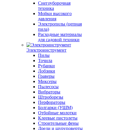
Снегоуборочная
техника
Мойки высокого
давления
Электропилы (цепная
пила)
Расходные материалы
для садовой техники
Электроинструмент
Пилы
Точила
Рубанки
Лобзики
Граверы
Миксеры
Пылесосы
Вибраторы
Штроборезы
Перфораторы
Болгарки (УШМ)
Отбойные молотки
Клеевые пистолеты
Строительные фены
Дрели и шуруповерты