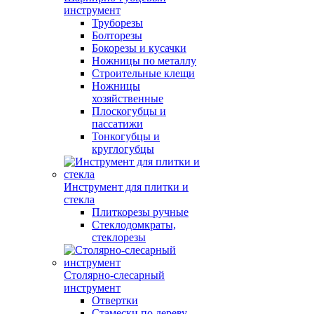
инструмент
Труборезы
Болторезы
Бокорезы и кусачки
Ножницы по металлу
Строительные клещи
Ножницы
хозяйственные
Плоскогубцы и
пассатижи
Тонкогубцы и
круглогубцы
Инструмент для плитки и
стекла
Плиткорезы ручные
Стеклодомкраты,
стеклорезы
Столярно-слесарный
инструмент
Отвертки
Стамески по дереву