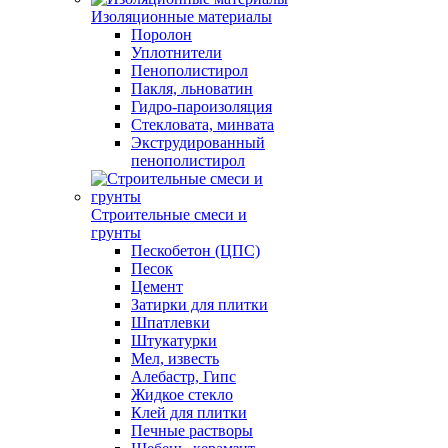
Изоляционные материалы
Поролон
Уплотнители
Пенополистирол
Пакля, льноватин
Гидро-пароизоляция
Стекловата, минвата
Экструдированный
пенополистирол
Строительные смеси и
грунты
Пескобетон (ЦПС)
Песок
Цемент
Затирки для плитки
Шпатлевки
Штукатурки
Мел, известь
Алебастр, Гипс
Жидкое стекло
Клей для плитки
Печные растворы