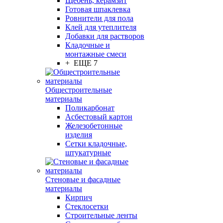
Щебень, керамзит
Готовая шпаклевка
Ровнители для пола
Клей для утеплителя
Добавки для растворов
Кладочные и
монтажные смеси
+ ЕЩЕ 7
Общестроительные
материалы
Поликарбонат
Асбестовый картон
Железобетонные
изделия
Сетки кладочные,
штукатурные
Стеновые и фасадные
материалы
Кирпич
Стеклосетки
Строительные ленты