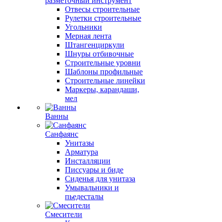
разметочный инструмент
Отвесы строительные
Рулетки строительные
Угольники
Мерная лента
Штангенциркули
Шнуры отбивочные
Строительные уровни
Шаблоны профильные
Строительные линейки
Маркеры, карандаши,
мел
Ванны
Санфаянс
Унитазы
Арматура
Инсталляции
Писсуары и биде
Сиденья для унитаза
Умывальники и
пьедесталы
Смесители