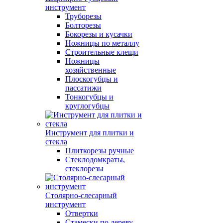
инструмент
Труборезы
Болторезы
Бокорезы и кусачки
Ножницы по металлу
Строительные клещи
Ножницы
хозяйственные
Плоскогубцы и
пассатижи
Тонкогубцы и
круглогубцы
Инструмент для плитки и
стекла
Плиткорезы ручные
Стеклодомкраты,
стеклорезы
Столярно-слесарный
инструмент
Отвертки
Стамески по дереву