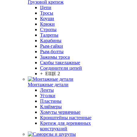
Грузовой крепеж
Цепи
Тросы
Коуши
Крюки
Стропы
Талрепы
Карабины
Рым-гайки
Рым-болты
Зажимы троса
Скобы такелажные
Соединители цепей
+ ЕЩЕ 2
Монтажные детали
Ленты
Уголки
Пластины
Кляймеры
Хомуты червячные
Кронштейны настенные
Крепеж для деревянных
конструкций