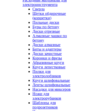
Расходные материалы для
электроинструмента
Сверла
Щетки обдирочные
(корщетки)
Пильные диски
Буры по бетону
Диски отрезные
Алмазные чашки по
бетону
Диски алмазные
Биты и адаптеры
Диски зачистные
Коронки и фрезы
Абразивные круги
Круги лепестковые
Пилки для
электролобзиков
Круги шлифовальные
Ленты шлифовальные
Насадки для миксеров
Ножи для
электрорубанков
Шаблоны для
подрозетников