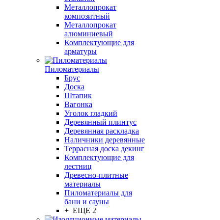
Металлопрокат
композитный
Металлопрокат
алюминиевый
Комплектующие для
арматуры
Пиломатериалы
Брус
Доска
Штапик
Вагонка
Уголок гладкий
Деревянный плинтус
Деревянная раскладка
Наличники деревянные
Террасная доска декинг
Комплектующие для
лестниц
Древесно-плитные
материалы
Пиломатериалы для
бани и сауны
+ ЕЩЕ 2