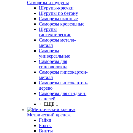
Саморезы и шурупы
Шурупы-крючки
Шурупы по бетону
Саморезы оконные
Саморезы кровельные
Шурупы
сантехнические
Саморезы металл-
металл
Саморезы
универсальные
Саморезы для
гипсоволокна
Саморезы гипсокартон-
металл
Саморезы гипсокартон-
дерево
Саморезы для сэндвич-
панелей
+ ЕЩЕ 1
Метрический крепеж
Гайки
Болты
Винты