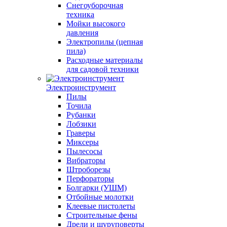
Снегоуборочная
техника
Мойки высокого
давления
Электропилы (цепная
пила)
Расходные материалы
для садовой техники
Электроинструмент
Пилы
Точила
Рубанки
Лобзики
Граверы
Миксеры
Пылесосы
Вибраторы
Штроборезы
Перфораторы
Болгарки (УШМ)
Отбойные молотки
Клеевые пистолеты
Строительные фены
Дрели и шуруповерты