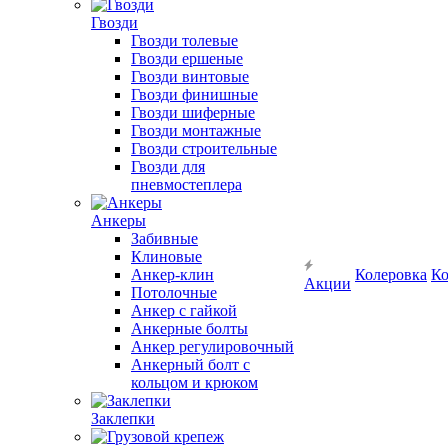
Гвозди
Гвозди толевые
Гвозди ершеные
Гвозди винтовые
Гвозди финишные
Гвозди шиферные
Гвозди монтажные
Гвозди строительные
Гвозди для
пневмостеплера
Анкеры
Забивные
Клиновые
Анкер-клин
Колеровка
Ко
Акции
Потолочные
Анкер с гайкой
Анкерные болты
Анкер регулировочный
Анкерный болт с
кольцом и крюком
Заклепки