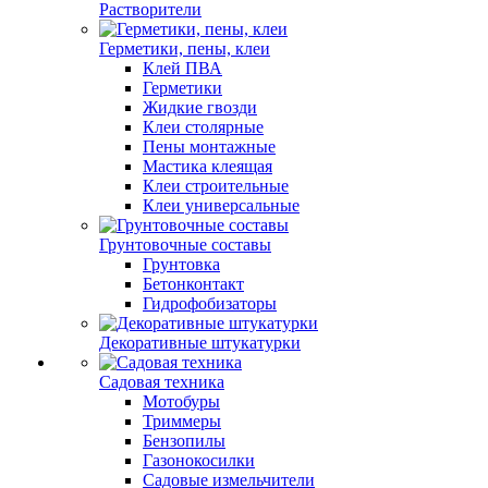
Растворители
Герметики, пены, клеи
Клей ПВА
Герметики
Жидкие гвозди
Клеи столярные
Пены монтажные
Мастика клеящая
Клеи строительные
Клеи универсальные
Грунтовочные составы
Грунтовка
Бетонконтакт
Гидрофобизаторы
Декоративные штукатурки
Садовая техника
Мотобуры
Триммеры
Бензопилы
Газонокосилки
Садовые измельчители