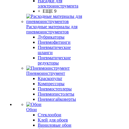
Насадки для
электроинструмента
+ ЕЩЕ 9
Расходные материалы для
пневмоинструментов
Лубрикаторы
Пневмофитинги
Пневматические
шланги
Пневматические
редукторы
Пневмоинструмент
Краскопульт
Компрессоры
Пневмостеплеры
Пневмопистолеты
Пневмогайковерты
Обои
Стеклообои
Клей для обоев
Виниловые обои