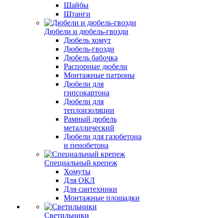
Шайбы
Штанги
Дюбели и дюбель-гвозди
Дюбель хомут
Дюбель-гвозди
Дюбель бабочка
Распорные дюбели
Монтажные патроны
Дюбели для
гипсокартона
Дюбели для
теплоизоляции
Рамный дюбель
металлический
Дюбели для газобетона
и пенобетона
Специальный крепеж
Хомуты
Для ОКЛ
Для сантехники
Монтажные площадки
Светильники