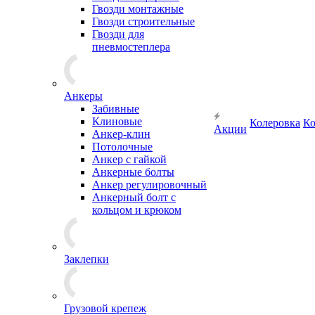
Гвозди монтажные
Гвозди строительные
Гвозди для
пневмостеплера
Анкеры
Забивные
Клиновые
Колеровка
Ко
Акции
Анкер-клин
Потолочные
Анкер с гайкой
Анкерные болты
Анкер регулировочный
Анкерный болт с
кольцом и крюком
Заклепки
Грузовой крепеж