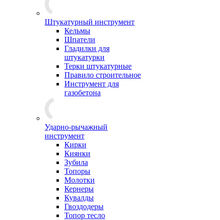
Штукатурный инструмент
Кельмы
Шпатели
Гладилки для
штукатурки
Терки штукатурные
Правило строительное
Инструмент для
газобетона
Ударно-рычажный
инструмент
Кирки
Киянки
Зубила
Топоры
Молотки
Кернеры
Кувалды
Гвоздодеры
Топор тесло