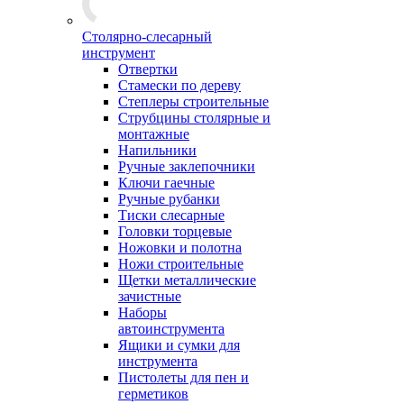
Столярно-слесарный
инструмент
Отвертки
Стамески по дереву
Степлеры строительные
Струбцины столярные и
монтажные
Напильники
Ручные заклепочники
Ключи гаечные
Ручные рубанки
Тиски слесарные
Головки торцевые
Ножовки и полотна
Ножи строительные
Щетки металлические
зачистные
Наборы
автоинструмента
Ящики и сумки для
инструмента
Пистолеты для пен и
герметиков