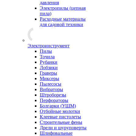
давления
Электропилы (цепная
пила)
Расходные материалы
для садовой техники
Электроинструмент
Пилы
Точила
Рубанки
Лобзики
Граверы
Миксеры
Пылесосы
Вибраторы
Штроборезы
Перфораторы
Болгарки (УШМ)
Отбойные молотки
Клеевые пистолеты
Строительные фены
Дрели и шуруповерты
Шлифовальные