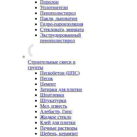
Поролон
Уплотнители
Пенополистирол
Пакля, льноватин
Гидро-пароизоляция
Стекловата, минвата
Экструдированный
пенополистирол
Строительные смеси и
грунты
Пескобетон (ЦПС)
Песок
Цемент
Затирки для плитки
Шпатлевки
Штукатурки
Мел, известь
Алебастр, Гипс
Жидкое стекло
Клей для плитки
Печные растворы
Щебень, керамзит