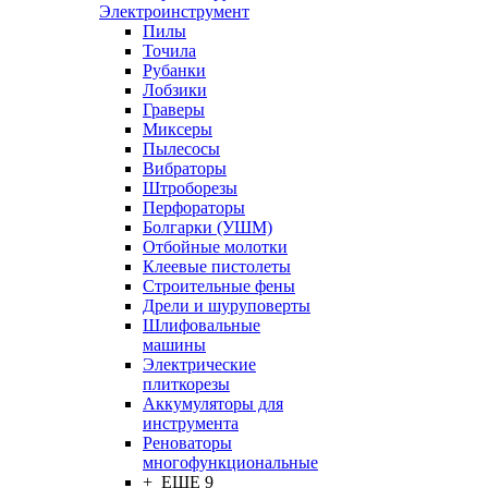
Электроинструмент
Пилы
Точила
Рубанки
Лобзики
Граверы
Миксеры
Пылесосы
Вибраторы
Штроборезы
Перфораторы
Болгарки (УШМ)
Отбойные молотки
Клеевые пистолеты
Строительные фены
Дрели и шуруповерты
Шлифовальные
машины
Электрические
плиткорезы
Аккумуляторы для
инструмента
Реноваторы
многофункциональные
+ ЕЩЕ 9