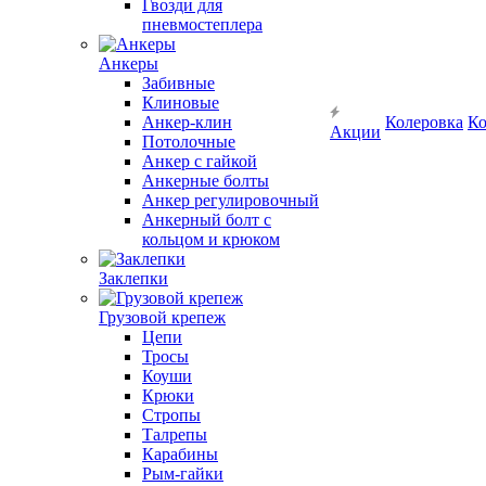
Гвозди для
пневмостеплера
Анкеры
Забивные
Клиновые
Анкер-клин
Колеровка
Ко
Акции
Потолочные
Анкер с гайкой
Анкерные болты
Анкер регулировочный
Анкерный болт с
кольцом и крюком
Заклепки
Грузовой крепеж
Цепи
Тросы
Коуши
Крюки
Стропы
Талрепы
Карабины
Рым-гайки