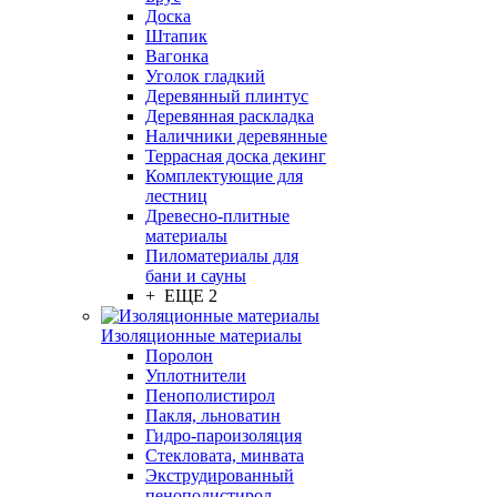
Доска
Штапик
Вагонка
Уголок гладкий
Деревянный плинтус
Деревянная раскладка
Наличники деревянные
Террасная доска декинг
Комплектующие для
лестниц
Древесно-плитные
материалы
Пиломатериалы для
бани и сауны
+ ЕЩЕ 2
Изоляционные материалы
Поролон
Уплотнители
Пенополистирол
Пакля, льноватин
Гидро-пароизоляция
Стекловата, минвата
Экструдированный
пенополистирол