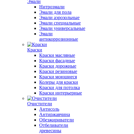
Эмали
Нитроэмали
Эмали для пола
Эмали аэрозольные
Эмали специальные
Эмали универсальные
Эмали
антикоррозионные
Краски
Краски масляные
Краски фасадные
Краски дорожные
Краски резиновые
Краски моющиеся
Колеры для краски
Краски для потолка
Краски интерьерные
Очистители
Антисоль
Антиржавчина
Обезжириватели
Отбеливатели
древесины