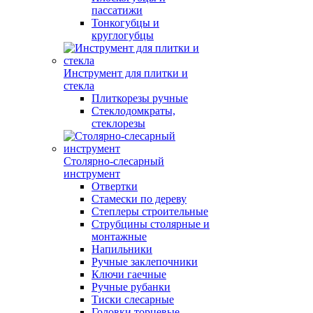
пассатижи
Тонкогубцы и
круглогубцы
Инструмент для плитки и
стекла
Плиткорезы ручные
Стеклодомкраты,
стеклорезы
Столярно-слесарный
инструмент
Отвертки
Стамески по дереву
Степлеры строительные
Струбцины столярные и
монтажные
Напильники
Ручные заклепочники
Ключи гаечные
Ручные рубанки
Тиски слесарные
Головки торцевые