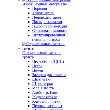
Изоляционные материалы
Поролон
Уплотнители
Пенополистирол
Пакля, льноватин
Гидро-пароизоляция
Стекловата, минвата
Экструдированный
пенополистирол
Строительные смеси и
грунты
Пескобетон (ЦПС)
Песок
Цемент
Затирки для плитки
Шпатлевки
Штукатурки
Мел, известь
Алебастр, Гипс
Жидкое стекло
Клей для плитки
Печные растворы