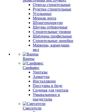
разметочный инструмент
Отвесы строительные
Рулетки строительные
Угольники
Мерная лента
Штангенциркули
Шнуры отбивочные
Строительные уровни
Шаблоны профильные
Строительные линейки
Маркеры, карандаши,
мел
Ванны
Санфаянс
Унитазы
Арматура
Инсталляции
Писсуары и биде
Сиденья для унитаза
Умывальники и
пьедесталы
Смесители