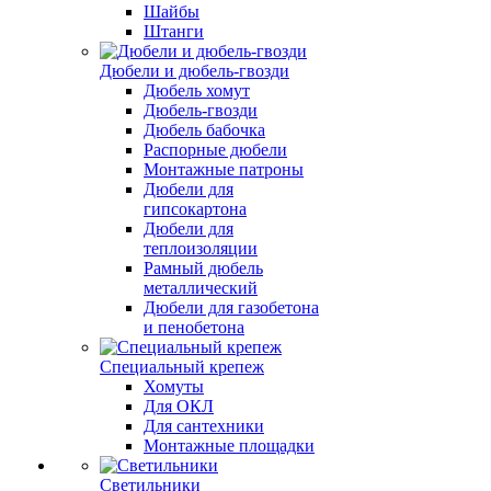
Шайбы
Штанги
Дюбели и дюбель-гвозди
Дюбель хомут
Дюбель-гвозди
Дюбель бабочка
Распорные дюбели
Монтажные патроны
Дюбели для
гипсокартона
Дюбели для
теплоизоляции
Рамный дюбель
металлический
Дюбели для газобетона
и пенобетона
Специальный крепеж
Хомуты
Для ОКЛ
Для сантехники
Монтажные площадки
Светильники