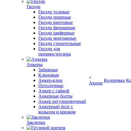
Гвозди
Гвозди толевые
Гвозди ершеные
Гвозди винтовые
Гвозди финишные
Гвозди шиферные
Гвозди монтажные
Гвозди строительные
Гвозди для
пневмостеплера
Анкеры
Забивные
Клиновые
Анкер-клин
Колеровка
Ко
Акции
Потолочные
Анкер с гайкой
Анкерные болты
Анкер регулировочный
Анкерный болт с
кольцом и крюком
Заклепки