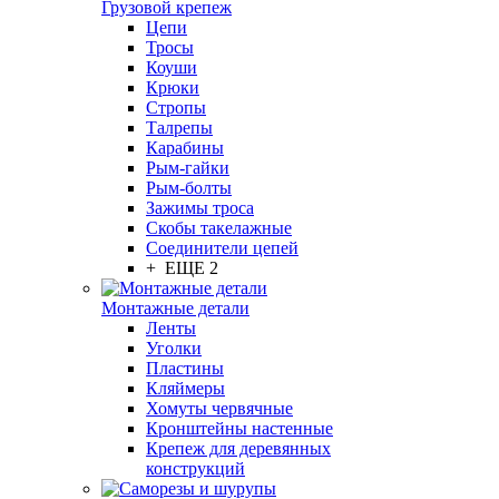
Грузовой крепеж
Цепи
Тросы
Коуши
Крюки
Стропы
Талрепы
Карабины
Рым-гайки
Рым-болты
Зажимы троса
Скобы такелажные
Соединители цепей
+ ЕЩЕ 2
Монтажные детали
Ленты
Уголки
Пластины
Кляймеры
Хомуты червячные
Кронштейны настенные
Крепеж для деревянных
конструкций