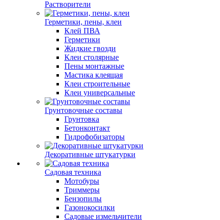
Растворители
Герметики, пены, клеи
Клей ПВА
Герметики
Жидкие гвозди
Клеи столярные
Пены монтажные
Мастика клеящая
Клеи строительные
Клеи универсальные
Грунтовочные составы
Грунтовка
Бетонконтакт
Гидрофобизаторы
Декоративные штукатурки
Садовая техника
Мотобуры
Триммеры
Бензопилы
Газонокосилки
Садовые измельчители