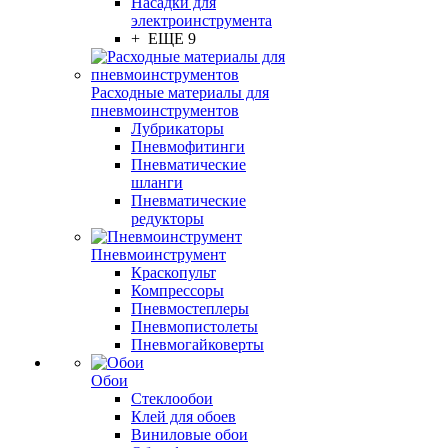
Насадки для
электроинструмента
+ ЕЩЕ 9
Расходные материалы для
пневмоинструментов
Лубрикаторы
Пневмофитинги
Пневматические
шланги
Пневматические
редукторы
Пневмоинструмент
Краскопульт
Компрессоры
Пневмостеплеры
Пневмопистолеты
Пневмогайковерты
Обои
Стеклообои
Клей для обоев
Виниловые обои