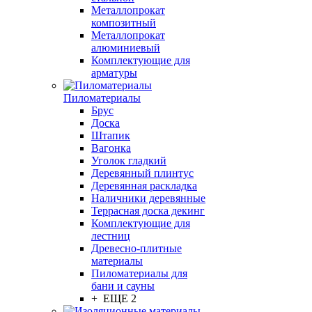
Металлопрокат
композитный
Металлопрокат
алюминиевый
Комплектующие для
арматуры
Пиломатериалы
Брус
Доска
Штапик
Вагонка
Уголок гладкий
Деревянный плинтус
Деревянная раскладка
Наличники деревянные
Террасная доска декинг
Комплектующие для
лестниц
Древесно-плитные
материалы
Пиломатериалы для
бани и сауны
+ ЕЩЕ 2