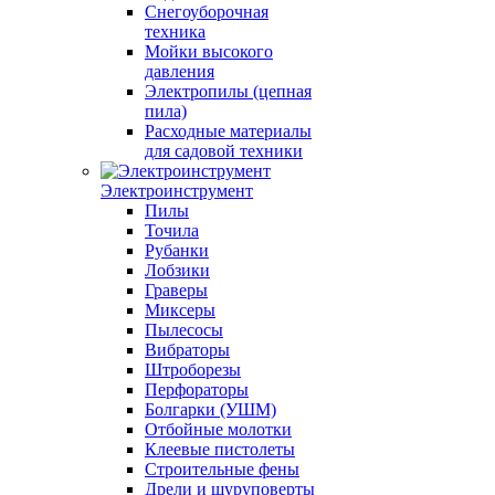
Снегоуборочная
техника
Мойки высокого
давления
Электропилы (цепная
пила)
Расходные материалы
для садовой техники
Электроинструмент
Пилы
Точила
Рубанки
Лобзики
Граверы
Миксеры
Пылесосы
Вибраторы
Штроборезы
Перфораторы
Болгарки (УШМ)
Отбойные молотки
Клеевые пистолеты
Строительные фены
Дрели и шуруповерты