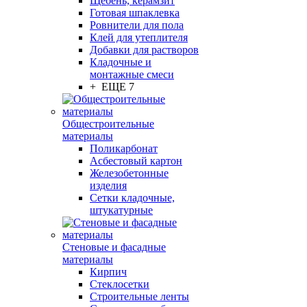
Щебень, керамзит
Готовая шпаклевка
Ровнители для пола
Клей для утеплителя
Добавки для растворов
Кладочные и
монтажные смеси
+ ЕЩЕ 7
Общестроительные
материалы
Поликарбонат
Асбестовый картон
Железобетонные
изделия
Сетки кладочные,
штукатурные
Стеновые и фасадные
материалы
Кирпич
Стеклосетки
Строительные ленты