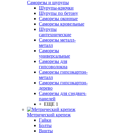
Саморезы и шурупы
Шурупы-крючки
Шурупы по бетону
Саморезы оконные
Саморезы кровельные
Шурупы
сантехнические
Саморезы металл-
металл
Саморезы
универсальные
Саморезы для
гипсоволокна
Саморезы гипсокартон-
металл
Саморезы гипсокартон-
дерево
Саморезы для сэндвич-
панелей
+ ЕЩЕ 1
Метрический крепеж
Гайки
Болты
Винты