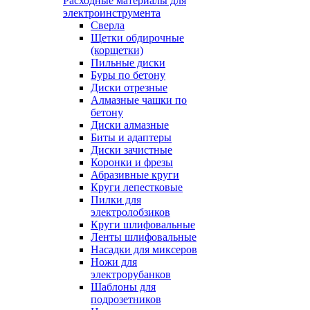
Расходные материалы для
электроинструмента
Сверла
Щетки обдирочные
(корщетки)
Пильные диски
Буры по бетону
Диски отрезные
Алмазные чашки по
бетону
Диски алмазные
Биты и адаптеры
Диски зачистные
Коронки и фрезы
Абразивные круги
Круги лепестковые
Пилки для
электролобзиков
Круги шлифовальные
Ленты шлифовальные
Насадки для миксеров
Ножи для
электрорубанков
Шаблоны для
подрозетников