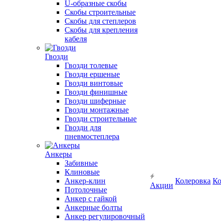
U-образные скобы
Скобы строительные
Скобы для степлеров
Скобы для крепления
кабеля
Гвозди
Гвозди толевые
Гвозди ершеные
Гвозди винтовые
Гвозди финишные
Гвозди шиферные
Гвозди монтажные
Гвозди строительные
Гвозди для
пневмостеплера
Анкеры
Забивные
Клиновые
Анкер-клин
Колеровка
Ко
Акции
Потолочные
Анкер с гайкой
Анкерные болты
Анкер регулировочный