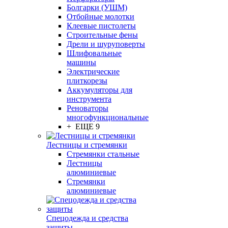
Болгарки (УШМ)
Отбойные молотки
Клеевые пистолеты
Строительные фены
Дрели и шуруповерты
Шлифовальные
машины
Электрические
плиткорезы
Аккумуляторы для
инструмента
Реноваторы
многофункциональные
+ ЕЩЕ 9
Лестницы и стремянки
Стремянки стальные
Лестницы
алюминиевые
Стремянки
алюминиевые
Спецодежда и средства
защиты