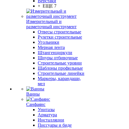
Верстаки
+ ЕЩЕ 7
Измерительный и
разметочный инструмент
Отвесы строительные
Рулетки строительные
Угольники
Мерная лента
Штангенциркули
Шнуры отбивочные
Строительные уровни
Шаблоны профильные
Строительные линейки
Маркеры, карандаши,
мел
Ванны
Санфаянс
Унитазы
Арматура
Инсталляции
Писсуары и биде