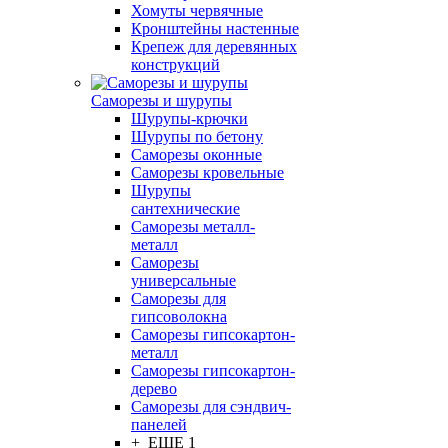
Хомуты червячные
Кронштейны настенные
Крепеж для деревянных
конструкций
Саморезы и шурупы
Шурупы-крючки
Шурупы по бетону
Саморезы оконные
Саморезы кровельные
Шурупы
сантехнические
Саморезы металл-
металл
Саморезы
универсальные
Саморезы для
гипсоволокна
Саморезы гипсокартон-
металл
Саморезы гипсокартон-
дерево
Саморезы для сэндвич-
панелей
+ ЕЩЕ 1