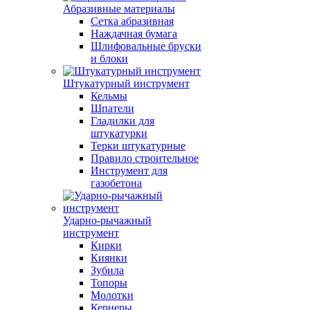
Абразивные материалы
Сетка абразивная
Наждачная бумага
Шлифовальные бруски
и блоки
Штукатурный инструмент
Кельмы
Шпатели
Гладилки для
штукатурки
Терки штукатурные
Правило строительное
Инструмент для
газобетона
Ударно-рычажный
инструмент
Кирки
Киянки
Зубила
Топоры
Молотки
Кернеры