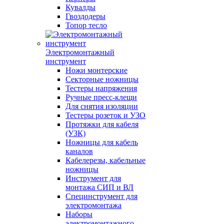
Кувалды
Гвоздодеры
Топор тесло
Электромонтажный
инструмент
Ножи монтерские
Секторные ножницы
Тестеры напряжения
Ручные пресс-клещи
Для снятия изоляции
Тестеры розеток и УЗО
Протяжки для кабеля
(УЗК)
Ножницы для кабель
каналов
Кабелерезы, кабельные
ножницы
Инструмент для
монтажа СИП и ВЛ
Специнструмент для
электромонтажа
Наборы
электромонтажного