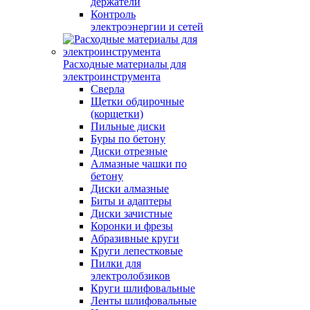
держатели
Контроль
электроэнергии и сетей
Расходные материалы для
электроинструмента
Сверла
Щетки обдирочные
(корщетки)
Пильные диски
Буры по бетону
Диски отрезные
Алмазные чашки по
бетону
Диски алмазные
Биты и адаптеры
Диски зачистные
Коронки и фрезы
Абразивные круги
Круги лепестковые
Пилки для
электролобзиков
Круги шлифовальные
Ленты шлифовальные