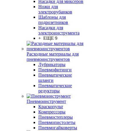
Насадки для миксеров
Ножи для
электрорубанков
Шаблоны для
подрозетников
Насадки для
электроинструмента
+ ЕЩЕ 9
Расходные материалы для
пневмоинструментов
Лубрикаторы
Пневмофитинги
Пневматические
шланги
Пневматические
редукторы
Пневмоинструмент
Краскопульт
Компрессоры
Пневмостеплеры
Пневмопистолеты
Пневмогайковерты