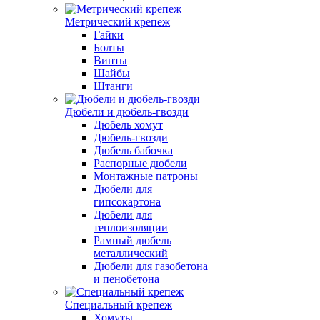
Метрический крепеж
Гайки
Болты
Винты
Шайбы
Штанги
Дюбели и дюбель-гвозди
Дюбель хомут
Дюбель-гвозди
Дюбель бабочка
Распорные дюбели
Монтажные патроны
Дюбели для
гипсокартона
Дюбели для
теплоизоляции
Рамный дюбель
металлический
Дюбели для газобетона
и пенобетона
Специальный крепеж
Хомуты