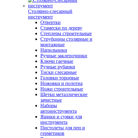
Столярно-слесарный
инструмент
Отвертки
Стамески по дереву
Степлеры строительные
Струбцины столярные и
монтажные
Напильники
Ручные заклепочники
Ключи гаечные
Ручные рубанки
Тиски слесарные
Головки торцевые
Ножовки и полотна
Ножи строительные
Щетки металлические
зачистные
Наборы
автоинструмента
Ящики и сумки для
инструмента
Пистолеты для пен и
герметиков