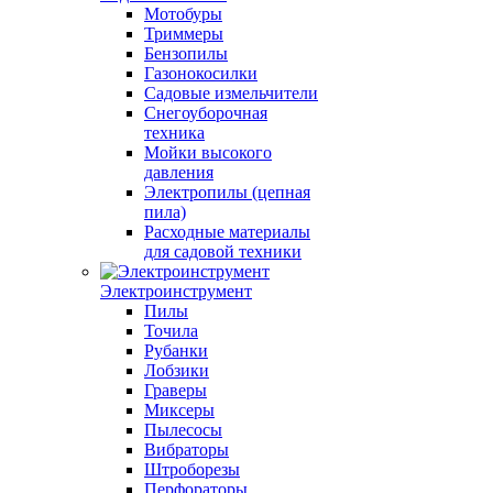
Мотобуры
Триммеры
Бензопилы
Газонокосилки
Садовые измельчители
Снегоуборочная
техника
Мойки высокого
давления
Электропилы (цепная
пила)
Расходные материалы
для садовой техники
Электроинструмент
Пилы
Точила
Рубанки
Лобзики
Граверы
Миксеры
Пылесосы
Вибраторы
Штроборезы
Перфораторы