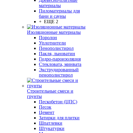
Древесно-плитные
материалы
Пиломатериалы для
бани и сауны
+ ЕЩЕ 2
Изоляционные материалы
Поролон
Уплотнители
Пенополистирол
Пакля, льноватин
Гидро-пароизоляция
Стекловата, минвата
Экструдированный
пенополистирол
Строительные смеси и
грунты
Пескобетон (ЦПС)
Песок
Цемент
Затирки для плитки
Шпатлевки
Штукатурки