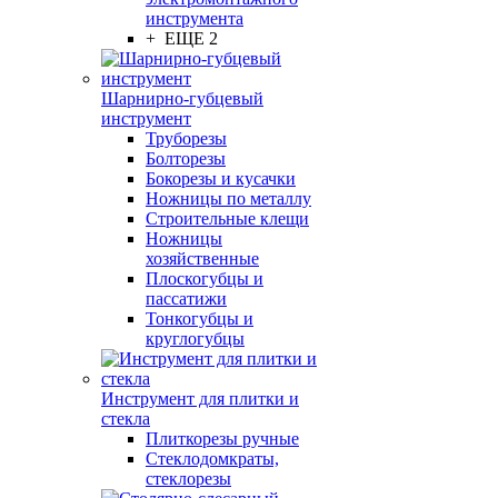
инструмента
+ ЕЩЕ 2
Шарнирно-губцевый
инструмент
Труборезы
Болторезы
Бокорезы и кусачки
Ножницы по металлу
Строительные клещи
Ножницы
хозяйственные
Плоскогубцы и
пассатижи
Тонкогубцы и
круглогубцы
Инструмент для плитки и
стекла
Плиткорезы ручные
Стеклодомкраты,
стеклорезы