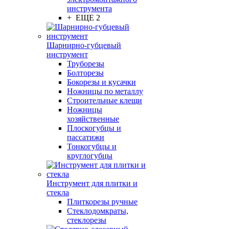
инструмента
+ ЕЩЕ 2
Шарнирно-губцевый
инструмент
Труборезы
Болторезы
Бокорезы и кусачки
Ножницы по металлу
Строительные клещи
Ножницы
хозяйственные
Плоскогубцы и
пассатижи
Тонкогубцы и
круглогубцы
Инструмент для плитки и
стекла
Плиткорезы ручные
Стеклодомкраты,
стеклорезы