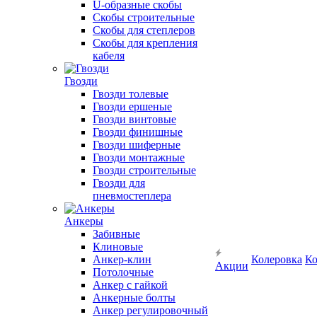
U-образные скобы
Скобы строительные
Скобы для степлеров
Скобы для крепления
кабеля
Гвозди
Гвозди толевые
Гвозди ершеные
Гвозди винтовые
Гвозди финишные
Гвозди шиферные
Гвозди монтажные
Гвозди строительные
Гвозди для
пневмостеплера
Анкеры
Забивные
Клиновые
Анкер-клин
Колеровка
Ко
Акции
Потолочные
Анкер с гайкой
Анкерные болты
Анкер регулировочный