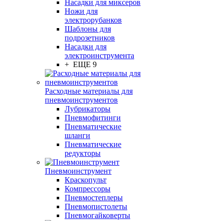
Насадки для миксеров
Ножи для
электрорубанков
Шаблоны для
подрозетников
Насадки для
электроинструмента
+ ЕЩЕ 9
Расходные материалы для
пневмоинструментов
Лубрикаторы
Пневмофитинги
Пневматические
шланги
Пневматические
редукторы
Пневмоинструмент
Краскопульт
Компрессоры
Пневмостеплеры
Пневмопистолеты
Пневмогайковерты