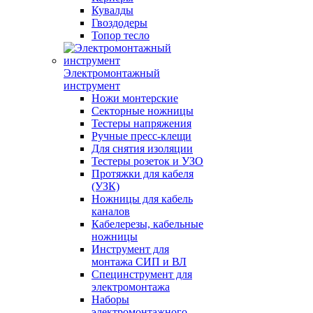
Кувалды
Гвоздодеры
Топор тесло
Электромонтажный
инструмент
Ножи монтерские
Секторные ножницы
Тестеры напряжения
Ручные пресс-клещи
Для снятия изоляции
Тестеры розеток и УЗО
Протяжки для кабеля
(УЗК)
Ножницы для кабель
каналов
Кабелерезы, кабельные
ножницы
Инструмент для
монтажа СИП и ВЛ
Специнструмент для
электромонтажа
Наборы
электромонтажного