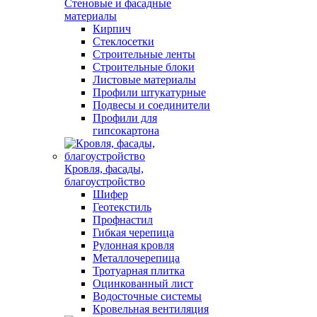
Стеновые и фасадные
материалы
Кирпич
Стеклосетки
Строительные ленты
Строительные блоки
Листовые материалы
Профили штукатурные
Подвесы и соединители
Профили для
гипсокартона
Кровля, фасады,
благоустройство
Шифер
Геотекстиль
Профнастил
Гибкая черепица
Рулонная кровля
Металлочерепица
Тротуарная плитка
Оцинкованный лист
Водосточные системы
Кровельная вентиляция