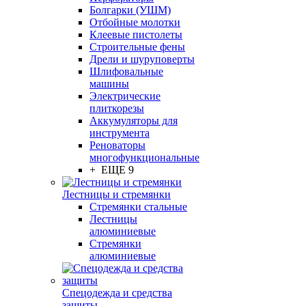
Болгарки (УШМ)
Отбойные молотки
Клеевые пистолеты
Строительные фены
Дрели и шуруповерты
Шлифовальные
машины
Электрические
плиткорезы
Аккумуляторы для
инструмента
Реноваторы
многофункциональные
+ ЕЩЕ 9
Лестницы и стремянки
Стремянки стальные
Лестницы
алюминиевые
Стремянки
алюминиевые
Спецодежда и средства
защиты