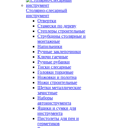
Столярно-слесарный
инструмент
Отвертки
Стамески по дереву
Степлеры строительные
Струбцины столярные и
монтажные
Напильники
Ручные заклепочники
Ключи гаечные
Ручные рубанки
Тиски слесарные
Головки торцевые
Ножовки и полотна
Ножи строительные
Щетки металлические
зачистные
Наборы
автоинструмента
Ящики и сумки для
инструмента
Пистолеты для пен и
герметиков