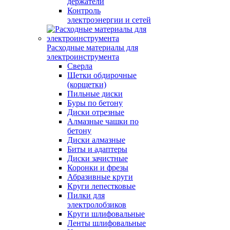
держатели
Контроль
электроэнергии и сетей
Расходные материалы для
электроинструмента
Сверла
Щетки обдирочные
(корщетки)
Пильные диски
Буры по бетону
Диски отрезные
Алмазные чашки по
бетону
Диски алмазные
Биты и адаптеры
Диски зачистные
Коронки и фрезы
Абразивные круги
Круги лепестковые
Пилки для
электролобзиков
Круги шлифовальные
Ленты шлифовальные