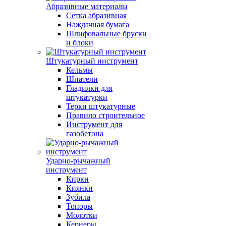
Абразивные материалы
Сетка абразивная
Наждачная бумага
Шлифовальные бруски
и блоки
Штукатурный инструмент
Кельмы
Шпатели
Гладилки для
штукатурки
Терки штукатурные
Правило строительное
Инструмент для
газобетона
Ударно-рычажный
инструмент
Кирки
Киянки
Зубила
Топоры
Молотки
Кернеры