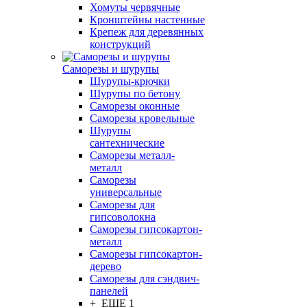
Хомуты червячные
Кронштейны настенные
Крепеж для деревянных
конструкций
Саморезы и шурупы
Шурупы-крючки
Шурупы по бетону
Саморезы оконные
Саморезы кровельные
Шурупы
сантехнические
Саморезы металл-
металл
Саморезы
универсальные
Саморезы для
гипсоволокна
Саморезы гипсокартон-
металл
Саморезы гипсокартон-
дерево
Саморезы для сэндвич-
панелей
+ ЕЩЕ 1