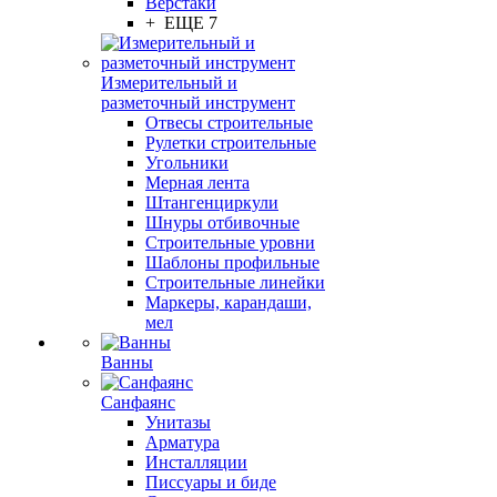
Верстаки
+ ЕЩЕ 7
Измерительный и
разметочный инструмент
Отвесы строительные
Рулетки строительные
Угольники
Мерная лента
Штангенциркули
Шнуры отбивочные
Строительные уровни
Шаблоны профильные
Строительные линейки
Маркеры, карандаши,
мел
Ванны
Санфаянс
Унитазы
Арматура
Инсталляции
Писсуары и биде