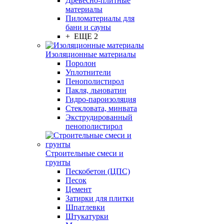
Древесно-плитные
материалы
Пиломатериалы для
бани и сауны
+ ЕЩЕ 2
Изоляционные материалы
Поролон
Уплотнители
Пенополистирол
Пакля, льноватин
Гидро-пароизоляция
Стекловата, минвата
Экструдированный
пенополистирол
Строительные смеси и
грунты
Пескобетон (ЦПС)
Песок
Цемент
Затирки для плитки
Шпатлевки
Штукатурки