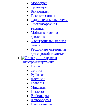
Мотобуры
Триммеры
Бензопилы
Газонокосилки
Садовые измельчители
Снегоуборочная
техника
Мойки высокого
давления
Электропилы (цепная
пила)
Расходные материалы
для садовой техники
Электроинструмент
Пилы
Точила
Рубанки
Лобзики
Граверы
Миксеры
Пылесосы
Вибраторы
Штроборезы
Перфораторы