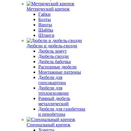
Метрический крепеж
Гайки
Болты
Винты
Шайбы
Штанги
Дюбели и дюбель-гвозди
Дюбель хомут
Дюбель-гвозди
Дюбель бабочка
Распорные дюбели
Монтажные патроны
Дюбели для
гипсокартона
Дюбели для
теплоизоляции
Рамный дюбель
металлический
Дюбели для газобетона
и пенобетона
Специальный крепеж
Хомуты