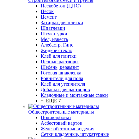
Строительные смеси и грунты
Пескобетон (ЦПС)
Песок
Цемент
Затирки для плитки
Шпатлевки
Штукатурки
Мел, известь
Алебастр, Гипс
Жидкое стекло
Клей для плитки
Печные растворы
Щебень, керамзит
Готовая шпаклевка
Ровнители для пола
Клей для утеплителя
Добавки для растворов
Кладочные и монтажные смеси
+ ЕЩЕ 7
Общестроительные материалы
Поликарбонат
Асбестовый картон
Железобетонные изделия
Сетки кладочные, штукатурные